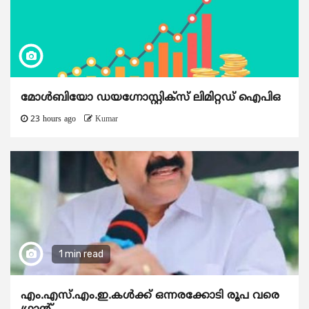
മോൾബിയോ ഡയഗ്നോസ്റ്റിക്സ് ലിമിറ്റഡ് ഐപിഒ
23 hours ago
Kumar
1 min read
എം.എസ്.എം.ഇ.കൾക്ക് ഒന്നരക്കോടി രൂപ വരെ