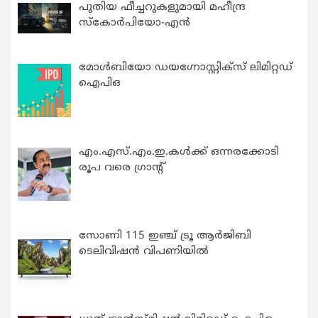
പുതിയ ഫീച്ചറുകളുമായി മഹീന്ദ്ര
സ്കോർപിയോ-എൻ
മോൾബിയോ ഡയഗ്നോസ്റ്റിക്സ് ലിമിറ്റഡ്
ഐപിഒ
എം.എസ്.എം.ഇ.കൾക്ക് ഒന്നരക്കോടി
രൂപ വരെ ഗ്രാന്റ്
സോണി 115 ഇഞ്ച് ട്രൂ ആർജിബി
ടെലിവിഷൻ വിപണിയിൽ