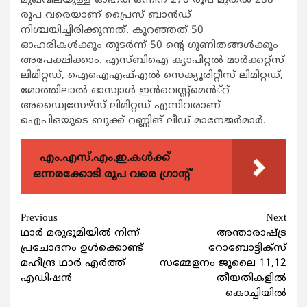
മുഖവിലയുള്ള ഓഹരി ഒന്നിന് 270 രൂപ മുതല്‍ 288
രൂപ വരെയാണ് പ്രൈസ് ബാന്‍ഡ്
നിശ്ചയിച്ചിരിക്കുന്നത്. കുറഞ്ഞത് 50
ഓഹരികള്‍ക്കും തുടര്‍ന്ന് 50 ന്‍റെ ഗുണിതങ്ങള്‍ക്കും
അപേക്ഷിക്കാം. എസ്ബിഐ ക്യാപിറ്റല്‍ മാര്‍ക്കറ്റ്സ്
ലിമിറ്റഡ്, ഐഐഎഫ്എല്‍ സെക്യൂരിറ്റീസ് ലിമിറ്റഡ്,
മോത്തിലാല്‍ ഓസ്വാള്‍ ഇന്‍വെസ്റ്റ്മെന്‍്റ്
അഡ്വൈസേഴ്സ് ലിമിറ്റഡ് എന്നിവരാണ്
ഐപിഒയുടെ ബുക്ക് റണ്ണിങ് ലീഡ് മാനേജര്‍മാര്‍.
എം.എസ്.എം.ഇ.കൾക്ക്
ഒന്നരക്കോടി രൂപ വരെ ഗ്രാന്റ്
Continue
Previous
Next
ഥാര്‍ മരുഭൂമിയിൽ നിന്ന്
അന്താരാഷ്ട്ര
Reading
പ്രചോദനം ഉള്‍ക്കൊണ്ട്
റോബോട്ടിക്സ്
മഹീന്ദ്ര ഥാര്‍ എര്‍ത്ത്
സമ്മേളനം ജൂലൈ 11,12
എഡിഷന്‍
തീയതികളില്‍
കൊച്ചിയില്‍