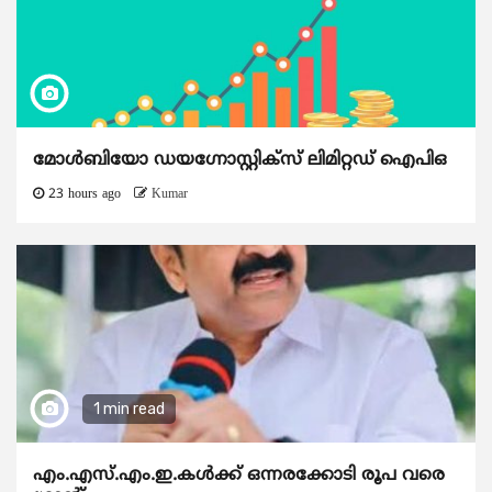
മോൾബിയോ ഡയഗ്നോസ്റ്റിക്സ് ലിമിറ്റഡ് ഐപിഒ
23 hours ago
Kumar
1 min read
എം.എസ്.എം.ഇ.കൾക്ക് ഒന്നരക്കോടി രൂപ വരെ