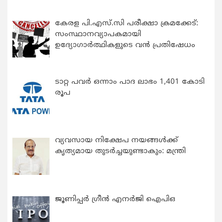
കേരള പി.എസ്.സി പരീക്ഷാ ക്രമക്കേട്:
സംസ്ഥാനവ്യാപകമായി
ഉദ്യോഗാര്‍ത്ഥികളുടെ വന്‍ പ്രതിഷേധം
ടാറ്റ പവർ ഒന്നാം പാദ ലാഭം 1,401 കോടി
രൂപ
വ്യവസായ നിക്ഷേപ നയങ്ങള്‍ക്ക്
കൃത്യമായ തുടര്‍ച്ചയുണ്ടാകും: മന്ത്രി
ജൂണിപ്പർ ഗ്രീൻ എനർജി ഐപിഒ