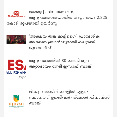
മുത്തൂറ്റ് ഫിനാൻസിന്റെ
ആദ്യപാദസംയോജിത അറ്റാദായം 2,825
കോടി രൂപയായി ഉയർന്നു
‘അക്ഷയ തങ്ക മാളിഗൈ’: പ്രാദേശിക
ആഭരണ ബ്രാന്‍ഡുമായി കല്യാണ്‍
ജുവലേഴ്‌സ്
ആദ്യപാദത്തിൽ 80 കോടി രൂപ
അറ്റാദായം നേടി ഇസാഫ് ബാങ്ക്
മികച്ച തൊഴിലിടങ്ങളിൽ എട്ടാം
സ്ഥാനത്ത് ഉജ്ജീവൻ സ്മോൾ ഫിനാൻസ്
ബാങ്ക്