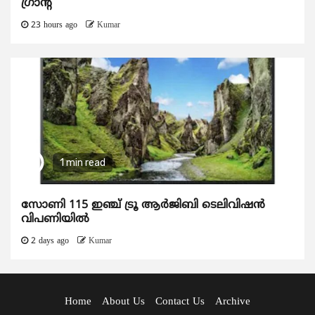
ഗ്രാന്റ്
23 hours ago
Kumar
1 min read
സോണി 115 ഇഞ്ച് ട്രൂ ആർജിബി ടെലിവിഷൻ
വിപണിയിൽ
2 days ago
Kumar
Home
About Us
Contact Us
Archive