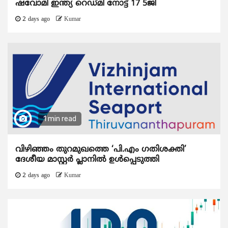
ഷവോമി ഇന്ത്യ റെഡ്മി നോട്ട് 17 5ജി
2 days ago
Kumar
1 min read
വിഴിഞ്ഞം തുറമുഖത്തെ ‘പി.എം ഗതിശക്തി’
ദേശീയ മാസ്റ്റർ പ്ലാനിൽ ഉൾപ്പെടുത്തി
2 days ago
Kumar