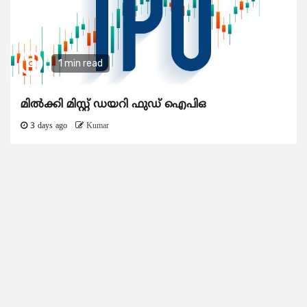
1 min read
മിൽക്കി മിസ്റ്റ് ഡയറി ഫുഡ് ഐപിഒ
3 days ago
Kumar