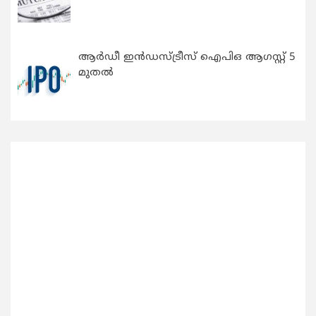
ആർഡീ ഇൻഡസ്ട്രീസ് ഐപിഒ ആഗസ്റ്റ് 5
മുതൽ