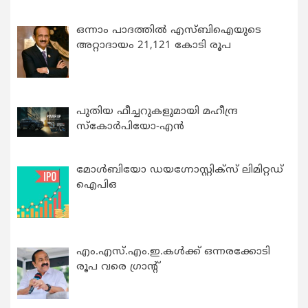
ഒന്നാം പാദത്തിൽ എസ്ബിഐയുടെ
അറ്റാദായം 21,121 കോടി രൂപ
പുതിയ ഫീച്ചറുകളുമായി മഹീന്ദ്ര
സ്കോർപിയോ-എൻ
മോൾബിയോ ഡയഗ്നോസ്റ്റിക്സ് ലിമിറ്റഡ്
ഐപിഒ
എം.എസ്.എം.ഇ.കൾക്ക് ഒന്നരക്കോടി
രൂപ വരെ ഗ്രാന്റ്