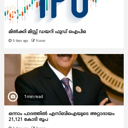
മിൽക്കി മിസ്റ്റ് ഡയറി ഫുഡ് ഐപിഒ
3 days ago
Kumar
1 min read
ഒന്നാം പാദത്തിൽ എസ്ബിഐയുടെ അറ്റാദായം
21,121 കോടി രൂപ