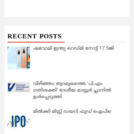
RECENT POSTS
ഷവോമി ഇന്ത്യ റെഡ്മി നോട്ട് 17 5ജി
വിഴിഞ്ഞം തുറമുഖത്തെ ‘പി.എം
ഗതിശക്തി’ ദേശീയ മാസ്റ്റർ പ്ലാനിൽ
ഉൾപ്പെടുത്തി
മിൽക്കി മിസ്റ്റ് ഡയറി ഫുഡ് ഐപിഒ