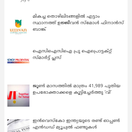
മികച്ച തൊഴിലിടങ്ങളിൽ എട്ടാം
സ്ഥാനത്ത് ഉജ്ജീവൻ സ്മോൾ ഫിനാൻസ്
ബാങ്ക്
ഐസിഐസിഐ പ്രു ഐപ്രൊട്ടക്റ്റ്
സ്മാർട്ട് പ്ലസ്
ജൂൺ മാസത്തിൽ മാത്രം 41,989 പുതിയ
ഉപഭോക്താക്കളെ കൂട്ടിച്ചേർത്തു ‘വി’
ഇന്‍വെസ്കോ ഇന്ത്യയുടെ രണ്ട് ഓപ്പണ്‍
എന്‍ഡഡ് മ്യൂച്വല്‍ ഫണ്ടുകള്‍