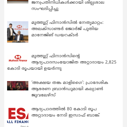
ജനപ്രതിനിധികൾക്കായി ശില്പശാല
സംഘടിപ്പിച്ചു
മുത്തൂറ്റ് ഫിനാൻസിൽ നേതൃമാറ്റം:
അലക്സാണ്ടർ ജോർജ് പുതിയ
മാനേജിങ് ഡയറക്ടർ
മുത്തൂറ്റ് ഫിനാൻസിന്റെ
ആദ്യപാദസംയോജിത അറ്റാദായം 2,825
കോടി രൂപയായി ഉയർന്നു
‘അക്ഷയ തങ്ക മാളിഗൈ’: പ്രാദേശിക
ആഭരണ ബ്രാന്‍ഡുമായി കല്യാണ്‍
ജുവലേഴ്‌സ്
ആദ്യപാദത്തിൽ 80 കോടി രൂപ
അറ്റാദായം നേടി ഇസാഫ് ബാങ്ക്