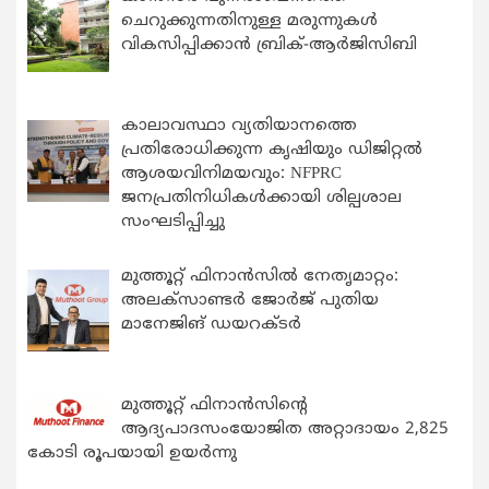
ചെറുക്കുന്നതിനുള്ള മരുന്നുകള്‍
വികസിപ്പിക്കാന്‍ ബ്രിക്-ആര്‍ജിസിബി
കാലാവസ്ഥാ വ്യതിയാനത്തെ
പ്രതിരോധിക്കുന്ന കൃഷിയും ഡിജിറ്റൽ
ആശയവിനിമയവും: NFPRC
ജനപ്രതിനിധികൾക്കായി ശില്പശാല
സംഘടിപ്പിച്ചു
മുത്തൂറ്റ് ഫിനാൻസിൽ നേതൃമാറ്റം:
അലക്സാണ്ടർ ജോർജ് പുതിയ
മാനേജിങ് ഡയറക്ടർ
മുത്തൂറ്റ് ഫിനാൻസിന്റെ
ആദ്യപാദസംയോജിത അറ്റാദായം 2,825
കോടി രൂപയായി ഉയർന്നു