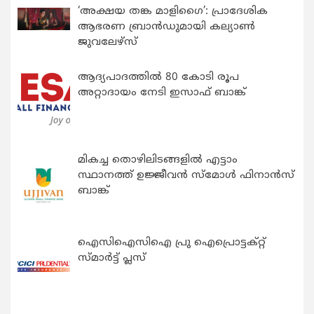
‘അക്ഷയ തങ്ക മാളിഗൈ’: പ്രാദേശിക
ആഭരണ ബ്രാന്‍ഡുമായി കല്യാണ്‍
ജുവലേഴ്‌സ്
ആദ്യപാദത്തിൽ 80 കോടി രൂപ
അറ്റാദായം നേടി ഇസാഫ് ബാങ്ക്
മികച്ച തൊഴിലിടങ്ങളിൽ എട്ടാം
സ്ഥാനത്ത് ഉജ്ജീവൻ സ്മോൾ ഫിനാൻസ്
ബാങ്ക്
ഐസിഐസിഐ പ്രു ഐപ്രൊട്ടക്റ്റ്
സ്മാർട്ട് പ്ലസ്