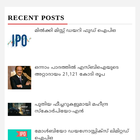
RECENT POSTS
മിൽക്കി മിസ്റ്റ് ഡയറി ഫുഡ് ഐപിഒ
ഒന്നാം പാദത്തിൽ എസ്ബിഐയുടെ
അറ്റാദായം 21,121 കോടി രൂപ
പുതിയ ഫീച്ചറുകളുമായി മഹീന്ദ്ര
സ്കോർപിയോ-എൻ
മോൾബിയോ ഡയഗ്നോസ്റ്റിക്സ് ലിമിറ്റഡ്
ഐപിഒ