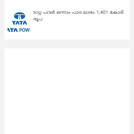
ടാറ്റ പവർ ഒന്നാം പാദ ലാഭം 1,401 കോടി
രൂപ