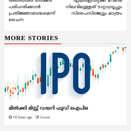
അതിര്‍ത്തി തര്‍ക്കം
എയര്‍ഇന്ത്യക്ക് വേണ്ടി
Reading
പരിഹരിക്കാന്‍
നിലവിലുള്ളത് ടാറ്റാഗ്രൂപ്പും
പ്രതിജ്ഞാബദ്ധമെന്ന്
സ്പൈസ്ജെറ്റും മാത്രം
ചൈന
MORE STORIES
മിൽക്കി മിസ്റ്റ് ഡയറി ഫുഡ് ഐപിഒ
10 hours ago
Kumar