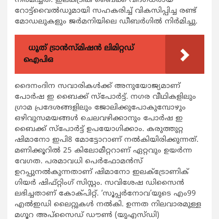
നിര്‍മിച്ചത്. ഇലക്ട്രിക് ബൈക്ക് വിദഗ്ധരായ
റോട്ട്‌വൈല്‍ഡുമായി സഹകരിച്ച് വികസിപ്പിച്ച രണ്ട്
മോഡലുകളും ജര്‍മനിയിലെ ഡീബര്‍ഗില്‍ നിര്‍മിച്ചു.
ധൂത് ട്രാൻസ്മിഷൻ ലിമിറ്റഡ്
ഐപിഒ
ദൈനംദിന സവാരികള്‍ക്ക് അനുയോജ്യമാണ്
പോര്‍ഷ ഇ ബൈക്ക് സ്‌പോര്‍ട്ട്. നഗര വീഥികളിലും
ഗ്രാമ പ്രദേശങ്ങളിലും ജോലിക്കുപോകുമ്പോഴും
ഒഴിവുസമയങ്ങള്‍ ചെലവഴിക്കാനും പോര്‍ഷ ഇ
ബൈക്ക് സ്‌പോര്‍ട്ട് ഉപയോഗിക്കാം. കരുത്തുറ്റ
ഷിമാനോ ഇപി8 മോട്ടോറാണ് നല്‍കിയിരിക്കുന്നത്.
മണിക്കൂറില്‍ 25 കിലോമീറ്ററാണ് ഏറ്റവും ഉയര്‍ന്ന
വേഗത. പരമാവധി പെര്‍ഫോമന്‍സ്
ഉറപ്പുനല്‍കുന്നതാണ് ഷിമാനോ ഇലക്ട്രോണിക്
ഗിയര്‍ ഷിഫ്റ്റിംഗ് സിസ്റ്റം. സവിശേഷ ഡിസൈന്‍
ലഭിച്ചതാണ് കോക്പിറ്റ്. ‘സൂപ്പര്‍നോവ’യുടെ എം99
എല്‍ഇഡി ലൈറ്റുകള്‍ നല്‍കി. ഉന്നത നിലവാരമുള്ള
മഗൂറ അപ്‌സൈഡ് ഡൗണ്‍ (യുഎസ്ഡി)