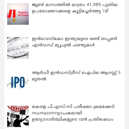
ജൂൺ മാസത്തിൽ മാത്രം 41,989 പുതിയ
ഉപഭോക്താക്കളെ കൂട്ടിച്ചേർത്തു ‘വി’
ഇന്‍വെസ്കോ ഇന്ത്യയുടെ രണ്ട് ഓപ്പണ്‍
എന്‍ഡഡ് മ്യൂച്വല്‍ ഫണ്ടുകള്‍
ആർഡീ ഇൻഡസ്ട്രീസ് ഐപിഒ ആഗസ്റ്റ് 5
മുതൽ
കേരള പി.എസ്.സി പരീക്ഷാ ക്രമക്കേട്:
സംസ്ഥാനവ്യാപകമായി
ഉദ്യോഗാര്‍ത്ഥികളുടെ വന്‍ പ്രതിഷേധം