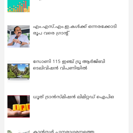
എം.എസ്.എം.ഇ.കൾക്ക് ഒന്നരക്കോടി
രൂപ വരെ ഗ്രാന്റ്
സോണി 115 ഇഞ്ച് ട്രൂ ആർജിബി
ടെലിവിഷൻ വിപണിയിൽ
ധൂത് ട്രാൻസ്മിഷൻ ലിമിറ്റഡ് ഐപിഒ
കാന്‍സര്‍ പുനരാഗമനത്തെ