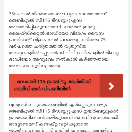
75ാം വാര്‍ഷികാഘോഷങ്ങളുടെ ഭാഗമായാണ്
ജെബിഎല്‍ സി115 ടിഡബ്ല്യുഎസ്
അവതരിപ്പിക്കുന്നതെന്ന് ഹാര്‍മന്‍ ഇന്ത്യ
ലൈഫ്‌സ്‌റ്റൈല്‍ ഓഡിയോ വിഭാഗം വൈസ്
പ്രസിഡന്റ് വിക്രം ഖേര്‍ പറഞ്ഞു. കഴിഞ്ഞ 75
വര്‍ഷത്തെ ചരിത്രത്തില്‍ വ്യത്യസ്ത
തലമുറകളില്‍പ്പെട്ടവര്‍ക്ക് വിവിധ വിലകളില്‍ മികച്ച
ഓഡിയോ അനുഭവം നല്‍കാന്‍ കഴിഞ്ഞതായി
അദ്ദേഹം കൂട്ടിച്ചേര്‍ത്തു.
സോണി 115 ഇഞ്ച് ട്രൂ ആർജിബി
ടെലിവിഷൻ വിപണിയിൽ
വ്യത്യസ്ത വ്യായാമങ്ങളില്‍ ഏര്‍പ്പെടുമ്പോഴും
ജെബിഎല്‍ സി115 ടിഡബ്ല്യുഎസ് ഇയര്‍ബഡ്ഡുകള്‍
ഉപയോഗിക്കാന്‍ കഴിയുമെന്ന് കമ്പനി വ്യക്തമാക്കി.
ഓട്ടോണമസ് കണക്റ്റിവിറ്റി കൂടാതെ
ഇയര്‍ബഡ്ഡുകള്‍ വഴി ഗൂഗിള്‍ എക്കോ, അലക്‌സ