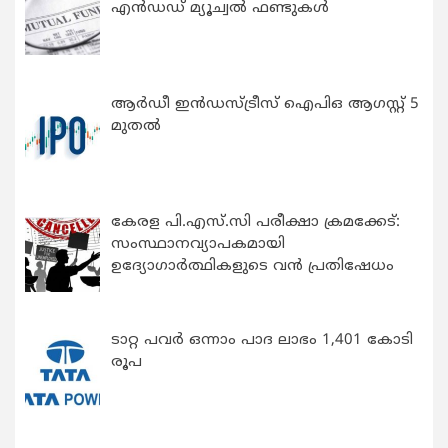
എന്‍ഡഡ് മ്യൂച്വല്‍ ഫണ്ടുകള്‍
ആർഡീ ഇൻഡസ്ട്രീസ് ഐപിഒ ആഗസ്റ്റ് 5
മുതൽ
കേരള പി.എസ്.സി പരീക്ഷാ ക്രമക്കേട്:
സംസ്ഥാനവ്യാപകമായി
ഉദ്യോഗാര്‍ത്ഥികളുടെ വന്‍ പ്രതിഷേധം
ടാറ്റ പവർ ഒന്നാം പാദ ലാഭം 1,401 കോടി
രൂപ