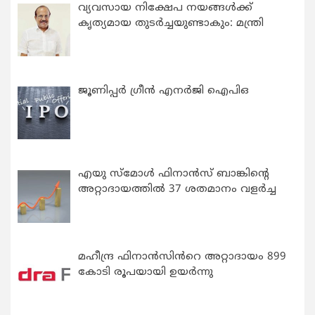
വ്യവസായ നിക്ഷേപ നയങ്ങള്‍ക്ക്
കൃത്യമായ തുടര്‍ച്ചയുണ്ടാകും: മന്ത്രി
ജൂണിപ്പർ ഗ്രീൻ എനർജി ഐപിഒ
എയു സ്‌മോൾ ഫിനാൻസ് ബാങ്കിന്റെ
അറ്റാദായത്തിൽ 37 ശതമാനം വളർച്ച
മഹീന്ദ്ര ഫിനാൻസിൻറെ അറ്റാദായം 899
കോടി രൂപയായി ഉയർന്നു