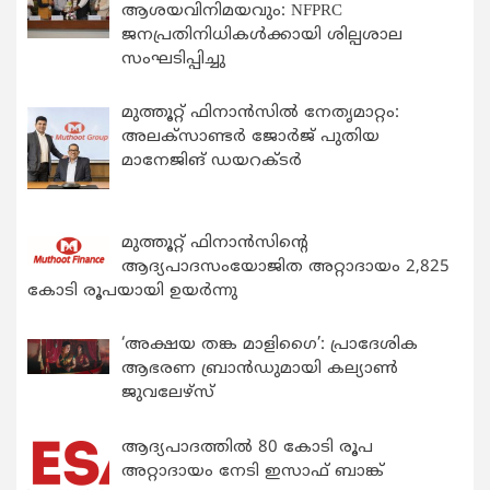
ആശയവിനിമയവും: NFPRC
ജനപ്രതിനിധികൾക്കായി ശില്പശാല
സംഘടിപ്പിച്ചു
മുത്തൂറ്റ് ഫിനാൻസിൽ നേതൃമാറ്റം:
അലക്സാണ്ടർ ജോർജ് പുതിയ
മാനേജിങ് ഡയറക്ടർ
മുത്തൂറ്റ് ഫിനാൻസിന്റെ
ആദ്യപാദസംയോജിത അറ്റാദായം 2,825
കോടി രൂപയായി ഉയർന്നു
‘അക്ഷയ തങ്ക മാളിഗൈ’: പ്രാദേശിക
ആഭരണ ബ്രാന്‍ഡുമായി കല്യാണ്‍
ജുവലേഴ്‌സ്
ആദ്യപാദത്തിൽ 80 കോടി രൂപ
അറ്റാദായം നേടി ഇസാഫ് ബാങ്ക്