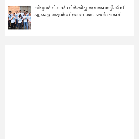
വിദ്യാര്‍ഥികള്‍ നിര്‍മ്മിച്ച റോബോട്ടിക്സ്
എഐ ആന്‍ഡ് ഇന്നൊവേഷന്‍ ലാബ്