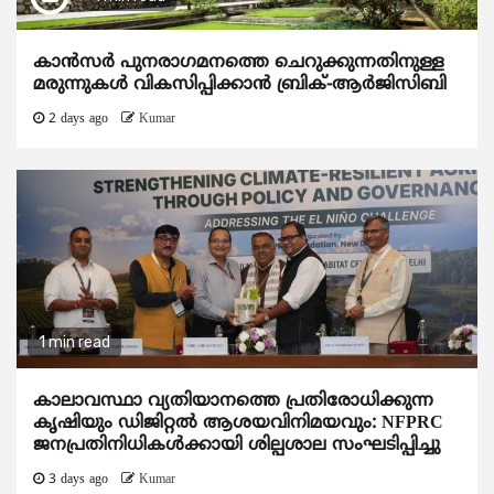
കാന്‍സര്‍ പുനരാഗമനത്തെ ചെറുക്കുന്നതിനുള്ള
മരുന്നുകള്‍ വികസിപ്പിക്കാന്‍ ബ്രിക്-ആര്‍ജിസിബി
2 days ago
Kumar
1 min read
കാലാവസ്ഥാ വ്യതിയാനത്തെ പ്രതിരോധിക്കുന്ന
കൃഷിയും ഡിജിറ്റൽ ആശയവിനിമയവും: NFPRC
ജനപ്രതിനിധികൾക്കായി ശില്പശാല സംഘടിപ്പിച്ചു
3 days ago
Kumar