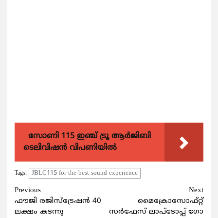
സോണി 115 ഇഞ്ച് ട്രൂ ആർജിബി
ടെലിവിഷൻ വിപണിയിൽ
JBLC115 for the best sound experience
Tags:
Continue
Previous
Next
ഫൗജി രജിസ്ട്രേഷൻ 40
മൈക്രോസോഫ്റ്റ്
Reading
ലക്ഷം കടന്നു
സര്‍ഫേസ് ലാപ്‌ടോപ്പ് ഗോ