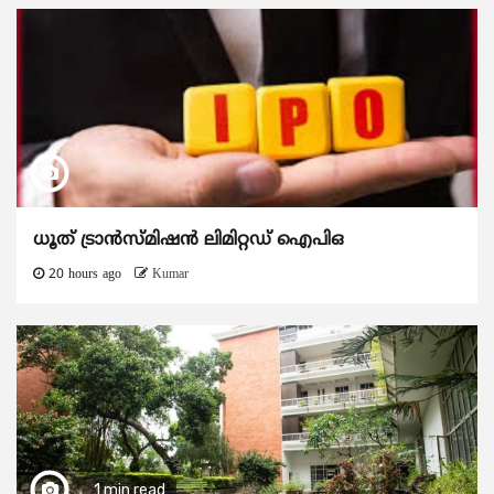
ധൂത് ട്രാൻസ്മിഷൻ ലിമിറ്റഡ് ഐപിഒ
20 hours ago
Kumar
1 min read