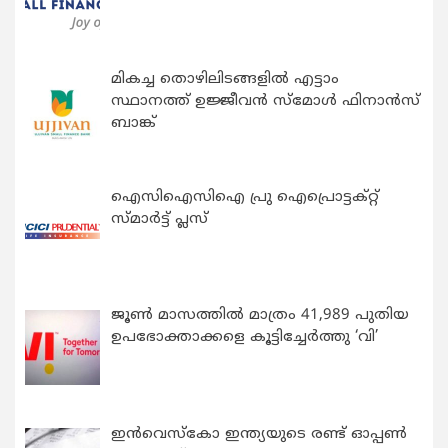
മികച്ച തൊഴിലിടങ്ങളിൽ എട്ടാം
സ്ഥാനത്ത് ഉജ്ജീവൻ സ്മോൾ ഫിനാൻസ്
ബാങ്ക്
ഐസിഐസിഐ പ്രു ഐപ്രൊട്ടക്റ്റ്
സ്മാർട്ട് പ്ലസ്
ജൂൺ മാസത്തിൽ മാത്രം 41,989 പുതിയ
ഉപഭോക്താക്കളെ കൂട്ടിച്ചേർത്തു ‘വി’
ഇന്‍വെസ്കോ ഇന്ത്യയുടെ രണ്ട് ഓപ്പണ്‍