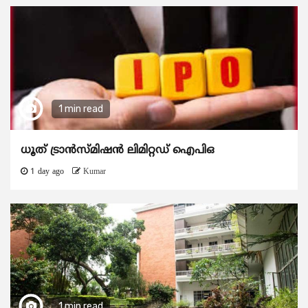
1 min read
ധൂത് ട്രാൻസ്മിഷൻ ലിമിറ്റഡ് ഐപിഒ
1 day ago
Kumar
1 min read