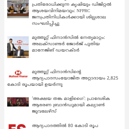
പ്രതിരോധിക്കുന്ന കൃഷിയും ഡിജിറ്റൽ
ആശയവിനിമയവും: NFPRC
ജനപ്രതിനിധികൾക്കായി ശില്പശാല
സംഘടിപ്പിച്ചു
മുത്തൂറ്റ് ഫിനാൻസിൽ നേതൃമാറ്റം:
അലക്സാണ്ടർ ജോർജ് പുതിയ
മാനേജിങ് ഡയറക്ടർ
മുത്തൂറ്റ് ഫിനാൻസിന്റെ
ആദ്യപാദസംയോജിത അറ്റാദായം 2,825
കോടി രൂപയായി ഉയർന്നു
‘അക്ഷയ തങ്ക മാളിഗൈ’: പ്രാദേശിക
ആഭരണ ബ്രാന്‍ഡുമായി കല്യാണ്‍
ജുവലേഴ്‌സ്
ആദ്യപാദത്തിൽ 80 കോടി രൂപ