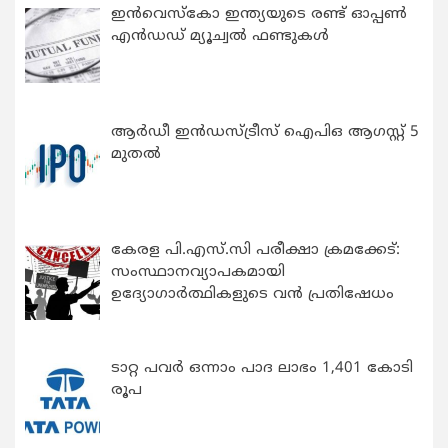
ഇന്‍വെസ്കോ ഇന്ത്യയുടെ രണ്ട് ഓപ്പണ്‍
എന്‍ഡഡ് മ്യൂച്വല്‍ ഫണ്ടുകള്‍
ആർഡീ ഇൻഡസ്ട്രീസ് ഐപിഒ ആഗസ്റ്റ് 5
മുതൽ
കേരള പി.എസ്.സി പരീക്ഷാ ക്രമക്കേട്:
സംസ്ഥാനവ്യാപകമായി
ഉദ്യോഗാര്‍ത്ഥികളുടെ വന്‍ പ്രതിഷേധം
ടാറ്റ പവർ ഒന്നാം പാദ ലാഭം 1,401 കോടി
രൂപ