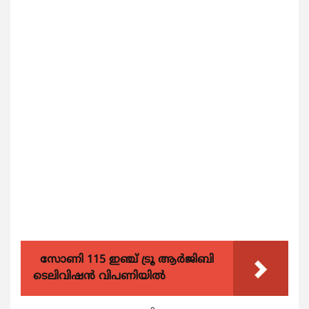
സോണി 115 ഇഞ്ച് ട്രൂ ആർജിബി
ടെലിവിഷൻ വിപണിയിൽ