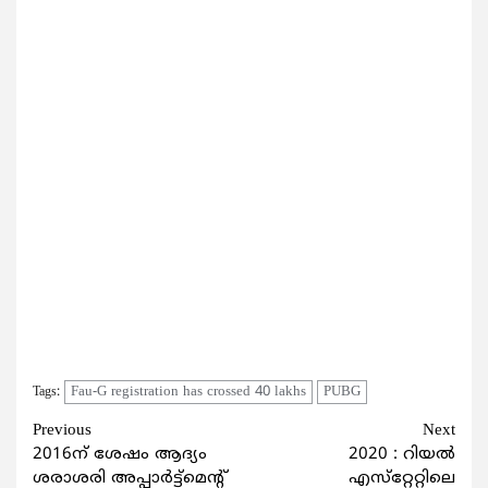
Fau-G registration has crossed 40 lakhs
PUBG
Tags:
Continue
Previous
Next
2016ന് ശേഷം ആദ്യം
2020 : റിയല്‍
Reading
ശരാശരി അപ്പാര്‍ട്ട്‌മെന്റ്
എസ്‌റ്റേറ്റിലെ