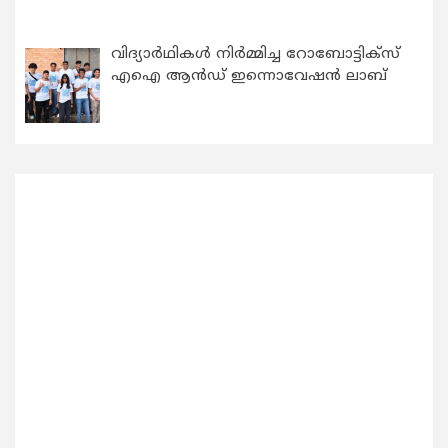
വിദ്യാര്‍ഥികള്‍ നിര്‍മ്മിച്ച റോബോട്ടിക്സ്
എഐ ആന്‍ഡ് ഇന്നൊവേഷന്‍ ലാബ്