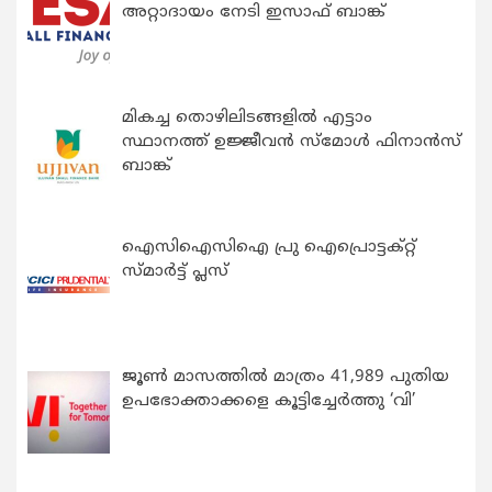
അറ്റാദായം നേടി ഇസാഫ് ബാങ്ക്
മികച്ച തൊഴിലിടങ്ങളിൽ എട്ടാം
സ്ഥാനത്ത് ഉജ്ജീവൻ സ്മോൾ ഫിനാൻസ്
ബാങ്ക്
ഐസിഐസിഐ പ്രു ഐപ്രൊട്ടക്റ്റ്
സ്മാർട്ട് പ്ലസ്
ജൂൺ മാസത്തിൽ മാത്രം 41,989 പുതിയ
ഉപഭോക്താക്കളെ കൂട്ടിച്ചേർത്തു ‘വി’