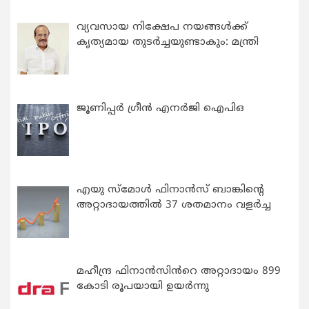
വ്യവസായ നിക്ഷേപ നയങ്ങള്‍ക്ക്
കൃത്യമായ തുടര്‍ച്ചയുണ്ടാകും: മന്ത്രി
ജൂണിപ്പർ ഗ്രീൻ എനർജി ഐപിഒ
എയു സ്‌മോൾ ഫിനാൻസ് ബാങ്കിന്റെ
അറ്റാദായത്തിൽ 37 ശതമാനം വളർച്ച
മഹീന്ദ്ര ഫിനാൻസിൻറെ അറ്റാദായം 899
കോടി രൂപയായി ഉയർന്നു