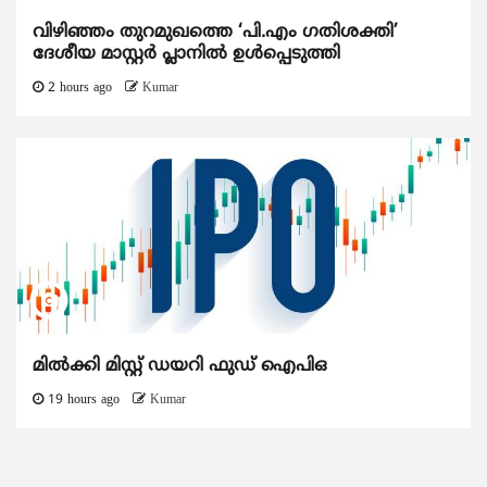
വിഴിഞ്ഞം തുറമുഖത്തെ ‘പി.എം ഗതിശക്തി’
ദേശീയ മാസ്റ്റർ പ്ലാനിൽ ഉൾപ്പെടുത്തി
2 hours ago
Kumar
മിൽക്കി മിസ്റ്റ് ഡയറി ഫുഡ് ഐപിഒ
19 hours ago
Kumar