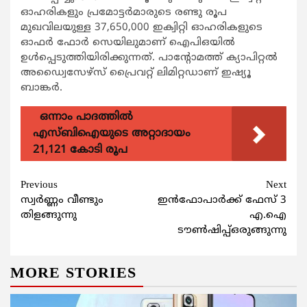
ഓഹരികളും പ്രമോട്ടര്‍മാരുടെ രണ്ടു രൂപ
മുഖവിലയുള്ള 37,650,000 ഇക്വിറ്റി ഓഹരികളുടെ
ഓഫര്‍ ഫോര്‍ സെയിലുമാണ് ഐപിഒയില്‍
ഉള്‍പ്പെടുത്തിയിരിക്കുന്നത്. പാന്‍റോമത്ത് ക്യാപിറ്റല്‍
അഡ്വൈസേഴ്സ് പ്രൈവറ്റ് ലിമിറ്റഡാണ് ഇഷ്യൂ
ബാങ്കര്‍.
ഒന്നാം പാദത്തിൽ
എസ്ബിഐയുടെ അറ്റാദായം
21,121 കോടി രൂപ
Continue
Previous
Next
സ്വര്‍ണ്ണം വീണ്ടും
ഇൻഫോപാർക്ക് ഫേസ് 3
Reading
തിളങ്ങുന്നു
എ.ഐ
ടൗൺഷിപ്പ്ഒരുങ്ങുന്നു
MORE STORIES