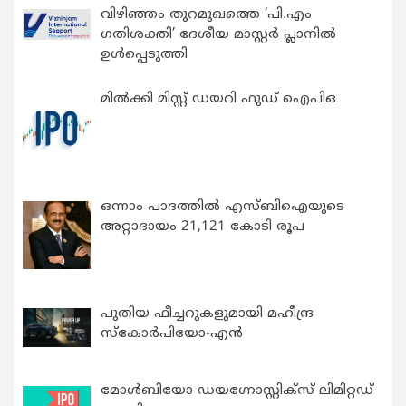
വിഴിഞ്ഞം തുറമുഖത്തെ ‘പി.എം
ഗതിശക്തി’ ദേശീയ മാസ്റ്റർ പ്ലാനിൽ
ഉൾപ്പെടുത്തി
മിൽക്കി മിസ്റ്റ് ഡയറി ഫുഡ് ഐപിഒ
ഒന്നാം പാദത്തിൽ എസ്ബിഐയുടെ
അറ്റാദായം 21,121 കോടി രൂപ
പുതിയ ഫീച്ചറുകളുമായി മഹീന്ദ്ര
സ്കോർപിയോ-എൻ
മോൾബിയോ ഡയഗ്നോസ്റ്റിക്സ് ലിമിറ്റഡ്