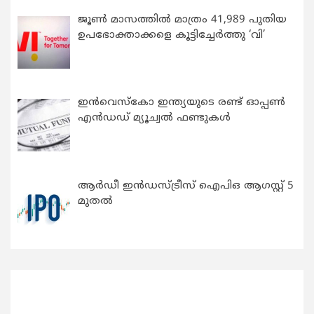
ജൂൺ മാസത്തിൽ മാത്രം 41,989 പുതിയ
ഉപഭോക്താക്കളെ കൂട്ടിച്ചേർത്തു ‘വി’
ഇന്‍വെസ്കോ ഇന്ത്യയുടെ രണ്ട് ഓപ്പണ്‍
എന്‍ഡഡ് മ്യൂച്വല്‍ ഫണ്ടുകള്‍
ആർഡീ ഇൻഡസ്ട്രീസ് ഐപിഒ ആഗസ്റ്റ് 5
മുതൽ