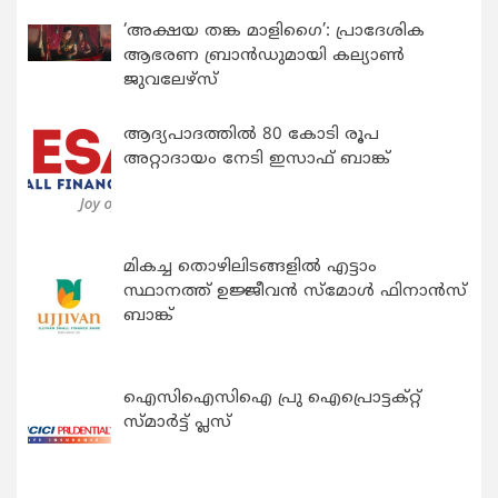
‘അക്ഷയ തങ്ക മാളിഗൈ’: പ്രാദേശിക
ആഭരണ ബ്രാന്‍ഡുമായി കല്യാണ്‍
ജുവലേഴ്‌സ്
ആദ്യപാദത്തിൽ 80 കോടി രൂപ
അറ്റാദായം നേടി ഇസാഫ് ബാങ്ക്
മികച്ച തൊഴിലിടങ്ങളിൽ എട്ടാം
സ്ഥാനത്ത് ഉജ്ജീവൻ സ്മോൾ ഫിനാൻസ്
ബാങ്ക്
ഐസിഐസിഐ പ്രു ഐപ്രൊട്ടക്റ്റ്
സ്മാർട്ട് പ്ലസ്