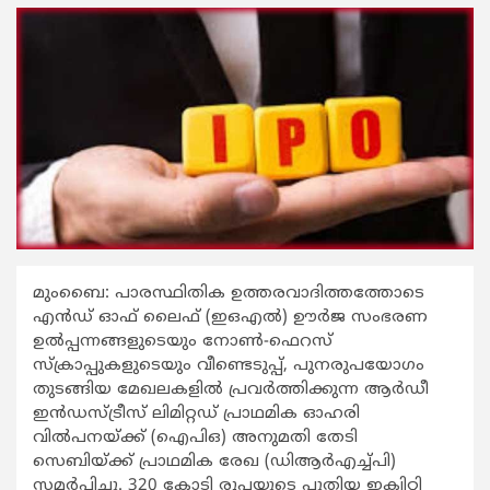
മുംബൈ: പാരസ്ഥിതിക ഉത്തരവാദിത്തത്തോടെ
എന്‍ഡ് ഓഫ് ലൈഫ് (ഇഒഎല്‍) ഊര്‍ജ സംഭരണ
ഉല്‍പ്പന്നങ്ങളുടെയും നോണ്‍-ഫെറസ്
സ്ക്രാപ്പുകളുടെയും വീണ്ടെടുപ്പ്, പുനരുപയോഗം
തുടങ്ങിയ മേഖലകളില്‍ പ്രവര്‍ത്തിക്കുന്ന ആര്‍ഡീ
ഇന്‍ഡസ്ട്രീസ് ലിമിറ്റഡ് പ്രാഥമിക ഓഹരി
വില്‍പനയ്ക്ക് (ഐപിഒ) അനുമതി തേടി
സെബിയ്ക്ക് പ്രാഥമിക രേഖ (ഡിആര്‍എച്ച്പി)
സമര്‍പ്പിച്ചു. 320 കോടി രൂപയുടെ പുതിയ ഇക്വിറ്റി