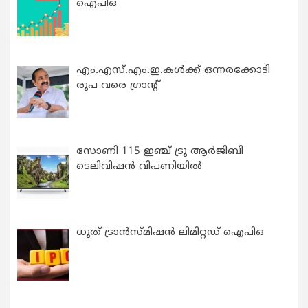
ഐപിഒ
എം.എസ്.എം.ഇ.കൾക്ക് ഒന്നരക്കോടി
രൂപ വരെ ഗ്രാന്റ്
സോണി 115 ഇഞ്ച് ട്രൂ ആർജിബി
ടെലിവിഷൻ വിപണിയിൽ
ധൂത് ട്രാൻസ്മിഷൻ ലിമിറ്റഡ് ഐപിഒ