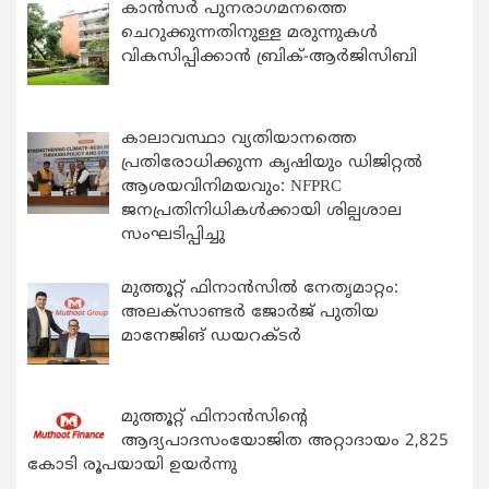
കാന്‍സര്‍ പുനരാഗമനത്തെ
ചെറുക്കുന്നതിനുള്ള മരുന്നുകള്‍
വികസിപ്പിക്കാന്‍ ബ്രിക്-ആര്‍ജിസിബി
കാലാവസ്ഥാ വ്യതിയാനത്തെ
പ്രതിരോധിക്കുന്ന കൃഷിയും ഡിജിറ്റൽ
ആശയവിനിമയവും: NFPRC
ജനപ്രതിനിധികൾക്കായി ശില്പശാല
സംഘടിപ്പിച്ചു
മുത്തൂറ്റ് ഫിനാൻസിൽ നേതൃമാറ്റം:
അലക്സാണ്ടർ ജോർജ് പുതിയ
മാനേജിങ് ഡയറക്ടർ
മുത്തൂറ്റ് ഫിനാൻസിന്റെ
ആദ്യപാദസംയോജിത അറ്റാദായം 2,825
കോടി രൂപയായി ഉയർന്നു