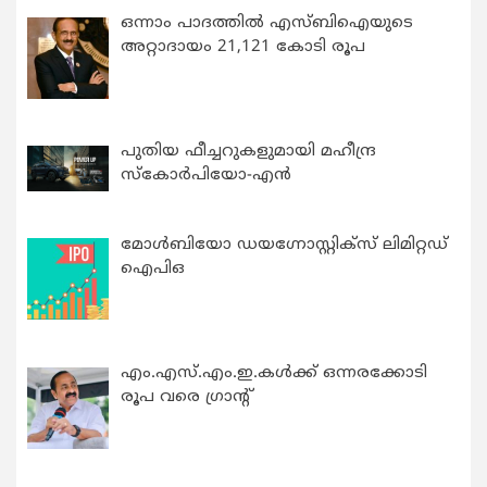
ഒന്നാം പാദത്തിൽ എസ്ബിഐയുടെ
അറ്റാദായം 21,121 കോടി രൂപ
പുതിയ ഫീച്ചറുകളുമായി മഹീന്ദ്ര
സ്കോർപിയോ-എൻ
മോൾബിയോ ഡയഗ്നോസ്റ്റിക്സ് ലിമിറ്റഡ്
ഐപിഒ
എം.എസ്.എം.ഇ.കൾക്ക് ഒന്നരക്കോടി
രൂപ വരെ ഗ്രാന്റ്