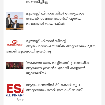
സംഘടിപ്പിച്ചു
മുത്തൂറ്റ് ഫിനാൻസിൽ നേതൃമാറ്റം:
അലക്സാണ്ടർ ജോർജ് പുതിയ
മാനേജിങ് ഡയറക്ടർ
മുത്തൂറ്റ് ഫിനാൻസിന്റെ
ആദ്യപാദസംയോജിത അറ്റാദായം 2,825
കോടി രൂപയായി ഉയർന്നു
‘അക്ഷയ തങ്ക മാളിഗൈ’: പ്രാദേശിക
ആഭരണ ബ്രാന്‍ഡുമായി കല്യാണ്‍
ജുവലേഴ്‌സ്
ആദ്യപാദത്തിൽ 80 കോടി രൂപ
അറ്റാദായം നേടി ഇസാഫ് ബാങ്ക്