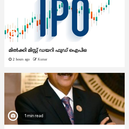
മിൽക്കി മിസ്റ്റ് ഡയറി ഫുഡ് ഐപിഒ
2 hours ago
Kumar
1 min read