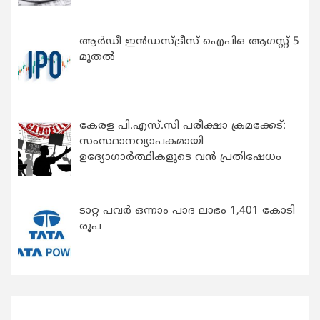
ആർഡീ ഇൻഡസ്ട്രീസ് ഐപിഒ ആഗസ്റ്റ് 5
മുതൽ
കേരള പി.എസ്.സി പരീക്ഷാ ക്രമക്കേട്:
സംസ്ഥാനവ്യാപകമായി
ഉദ്യോഗാര്‍ത്ഥികളുടെ വന്‍ പ്രതിഷേധം
ടാറ്റ പവർ ഒന്നാം പാദ ലാഭം 1,401 കോടി
രൂപ