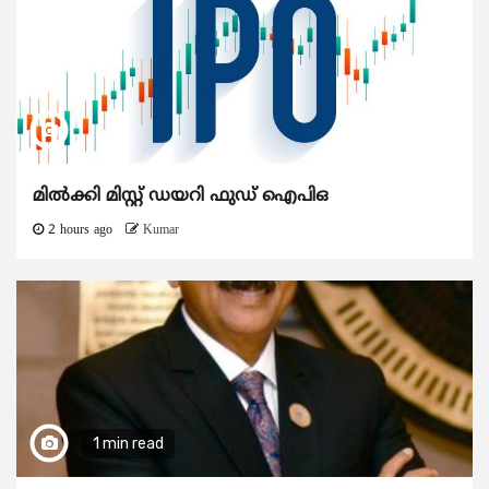
മിൽക്കി മിസ്റ്റ് ഡയറി ഫുഡ് ഐപിഒ
2 hours ago
Kumar
1 min read