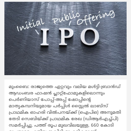
മുംബൈ: രാജ്യത്തെ ഏറ്റവും വലിയ മള്‍ട്ടി-ബ്രാന്‍ഡ്
ആഡംബര ഫാഷന്‍ പ്ലാറ്റ്ഫോമുകളിലൊന്നും
പെര്‍ണിയാസ് പോപ്പ്-അപ്പ് ഷോപ്പിന്‍റെ
മാതൃകമ്പനിയുമായ പര്‍പ്പിള്‍ സ്റ്റൈല്‍ ലാബ്സ്
പ്രാഥമിക ഓഹരി വില്‍പനയ്ക്ക് (ഐപിഒ) അനുമതി
തേടി സെബിയ്ക്ക് പ്രാഥമിക രേഖ (ഡിആര്‍എച്ച്പി)
സമര്‍പ്പിച്ചു. പത്ത് രൂപ മുഖവിലയുള്ള, 660 കോടി