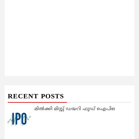
RECENT POSTS
മിൽക്കി മിസ്റ്റ് ഡയറി ഫുഡ് ഐപിഒ