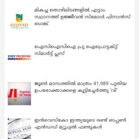
മികച്ച തൊഴിലിടങ്ങളിൽ എട്ടാം
സ്ഥാനത്ത് ഉജ്ജീവൻ സ്മോൾ ഫിനാൻസ്
ബാങ്ക്
ഐസിഐസിഐ പ്രു ഐപ്രൊട്ടക്റ്റ്
സ്മാർട്ട് പ്ലസ്
ജൂൺ മാസത്തിൽ മാത്രം 41,989 പുതിയ
ഉപഭോക്താക്കളെ കൂട്ടിച്ചേർത്തു ‘വി’
ഇന്‍വെസ്കോ ഇന്ത്യയുടെ രണ്ട് ഓപ്പണ്‍
എന്‍ഡഡ് മ്യൂച്വല്‍ ഫണ്ടുകള്‍