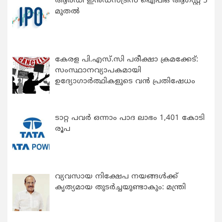
ആർഡീ ഇൻഡസ്ട്രീസ് ഐപിഒ ആഗസ്റ്റ് 5
മുതൽ
കേരള പി.എസ്.സി പരീക്ഷാ ക്രമക്കേട്:
സംസ്ഥാനവ്യാപകമായി
ഉദ്യോഗാര്‍ത്ഥികളുടെ വന്‍ പ്രതിഷേധം
ടാറ്റ പവർ ഒന്നാം പാദ ലാഭം 1,401 കോടി
രൂപ
വ്യവസായ നിക്ഷേപ നയങ്ങള്‍ക്ക്
കൃത്യമായ തുടര്‍ച്ചയുണ്ടാകും: മന്ത്രി