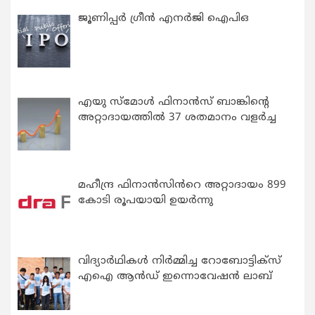
ജൂണിപ്പർ ഗ്രീൻ എനർജി ഐപിഒ
എയു സ്‌മോൾ ഫിനാൻസ് ബാങ്കിന്റെ
അറ്റാദായത്തിൽ 37 ശതമാനം വളർച്ച
മഹീന്ദ്ര ഫിനാൻസിൻറെ അറ്റാദായം 899
കോടി രൂപയായി ഉയർന്നു
വിദ്യാര്‍ഥികള്‍ നിര്‍മ്മിച്ച റോബോട്ടിക്സ്
എഐ ആന്‍ഡ് ഇന്നൊവേഷന്‍ ലാബ്