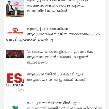
മുത്തൂറ്റ് ഫിനാൻസിൽ നേതൃമാറ്റം:
അലക്സാണ്ടർ ജോർജ് പുതിയ
മാനേജിങ് ഡയറക്ടർ
മുത്തൂറ്റ് ഫിനാൻസിന്റെ
ആദ്യപാദസംയോജിത അറ്റാദായം 2,825
കോടി രൂപയായി ഉയർന്നു
‘അക്ഷയ തങ്ക മാളിഗൈ’: പ്രാദേശിക
ആഭരണ ബ്രാന്‍ഡുമായി കല്യാണ്‍
ജുവലേഴ്‌സ്
ആദ്യപാദത്തിൽ 80 കോടി രൂപ
അറ്റാദായം നേടി ഇസാഫ് ബാങ്ക്
മികച്ച തൊഴിലിടങ്ങളിൽ എട്ടാം
സ്ഥാനത്ത് ഉജ്ജീവൻ സ്മോൾ ഫിനാൻസ്