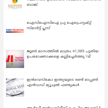
ബാങ്ക്
ഐസിഐസിഐ പ്രു ഐപ്രൊട്ടക്റ്റ്
സ്മാർട്ട് പ്ലസ്
ജൂൺ മാസത്തിൽ മാത്രം 41,989 പുതിയ
ഉപഭോക്താക്കളെ കൂട്ടിച്ചേർത്തു ‘വി’
ഇന്‍വെസ്കോ ഇന്ത്യയുടെ രണ്ട് ഓപ്പണ്‍
എന്‍ഡഡ് മ്യൂച്വല്‍ ഫണ്ടുകള്‍