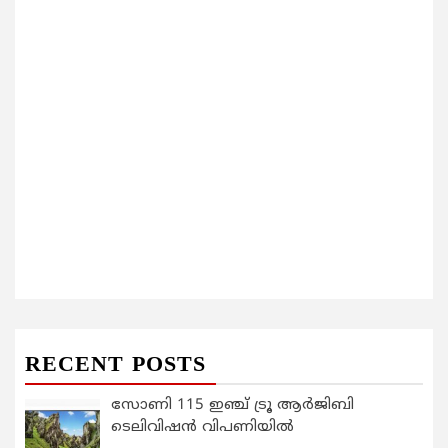
RECENT POSTS
സോണി 115 ഇഞ്ച് ട്രൂ ആർജിബി
ടെലിവിഷൻ വിപണിയിൽ