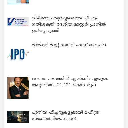
വിഴിഞ്ഞം തുറമുഖത്തെ ‘പി.എം
ഗതിശക്തി’ ദേശീയ മാസ്റ്റർ പ്ലാനിൽ
ഉൾപ്പെടുത്തി
മിൽക്കി മിസ്റ്റ് ഡയറി ഫുഡ് ഐപിഒ
ഒന്നാം പാദത്തിൽ എസ്ബിഐയുടെ
അറ്റാദായം 21,121 കോടി രൂപ
പുതിയ ഫീച്ചറുകളുമായി മഹീന്ദ്ര
സ്കോർപിയോ-എൻ