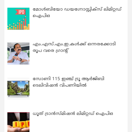
മോൾബിയോ ഡയഗ്നോസ്റ്റിക്സ് ലിമിറ്റഡ്
ഐപിഒ
എം.എസ്.എം.ഇ.കൾക്ക് ഒന്നരക്കോടി
രൂപ വരെ ഗ്രാന്റ്
സോണി 115 ഇഞ്ച് ട്രൂ ആർജിബി
ടെലിവിഷൻ വിപണിയിൽ
ധൂത് ട്രാൻസ്മിഷൻ ലിമിറ്റഡ് ഐപിഒ