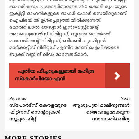
മുഖവിലയുള്ള 850 കോടി രൂപയുടെ പുതിയ ഇക്വിറ്റി
ഓഹരികളും പ്രമോട്ടര്‍മാരുടെ 250 കോടി രൂപയുടെ
ഇക്വിറ്റി ഓഹരികളുടെ ഓഫര്‍ ഫോര്‍ സെയിലുമാണ്
ഐപിഒയില്‍ ഉള്‍പ്പെടുത്തിയിരിക്കുന്നത്.
മോത്തിലാല്‍ ഓസ്വാള്‍ ഇന്‍വെസ്റ്റ്മെന്‍റ്
അഡ്വൈസേഴ്സ് ലിമിറ്റഡ്, നുവാമ വെല്‍ത്ത്
മാനേജ്മെന്‍റ് ലിമിറ്റഡ്, ബിഒബി ക്യാപിറ്റല്‍
മാര്‍ക്കറ്റ്സ് ലിമിറ്റഡ് എന്നിവരാണ് ഐപിഒയുടെ
ബുക്ക് റണ്ണിങ് ലീഡ് മാനേജര്‍മാര്‍.
പുതിയ ഫീച്ചറുകളുമായി മഹീന്ദ്ര
സ്കോർപിയോ-എൻ
Continue
Previous
Next
സ്‌പോര്‍ട്‌സ് കേരളയുടെ
ആശുപത്രി മാലിന്യങ്ങള്‍
Reading
ഫിറ്റ്‌നസ് സെന്ററുകള്‍
ജൈവവളമാക്കുന്ന
സൂപ്പര്‍ ഹിറ്റ്
സാങ്കേതികവിദ്യ
MORE STORIES