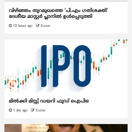
വിഴിഞ്ഞം തുറമുഖത്തെ ‘പി.എം ഗതിശക്തി’
ദേശീയ മാസ്റ്റർ പ്ലാനിൽ ഉൾപ്പെടുത്തി
10 hours ago
Kumar
മിൽക്കി മിസ്റ്റ് ഡയറി ഫുഡ് ഐപിഒ
1 day ago
Kumar