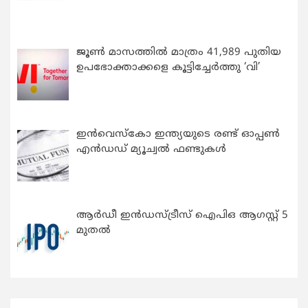
ജൂൺ മാസത്തിൽ മാത്രം 41,989 പുതിയ
ഉപഭോക്താക്കളെ കൂട്ടിച്ചേർത്തു ‘വി’
ഇന്‍വെസ്കോ ഇന്ത്യയുടെ രണ്ട് ഓപ്പണ്‍
എന്‍ഡഡ് മ്യൂച്വല്‍ ഫണ്ടുകള്‍
ആർഡീ ഇൻഡസ്ട്രീസ് ഐപിഒ ആഗസ്റ്റ് 5
മുതൽ