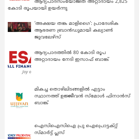
ആദ്യപാദസംയോജിത അറ്റാദായം 2,825
കോടി രൂപയായി ഉയർന്നു
‘അക്ഷയ തങ്ക മാളിഗൈ’: പ്രാദേശിക
ആഭരണ ബ്രാന്‍ഡുമായി കല്യാണ്‍
ജുവലേഴ്‌സ്
ആദ്യപാദത്തിൽ 80 കോടി രൂപ
അറ്റാദായം നേടി ഇസാഫ് ബാങ്ക്
മികച്ച തൊഴിലിടങ്ങളിൽ എട്ടാം
സ്ഥാനത്ത് ഉജ്ജീവൻ സ്മോൾ ഫിനാൻസ്
ബാങ്ക്
ഐസിഐസിഐ പ്രു ഐപ്രൊട്ടക്റ്റ്
സ്മാർട്ട് പ്ലസ്