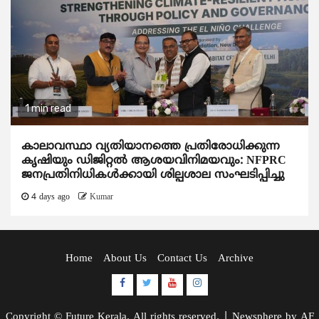
1 min read
കാലാവസ്ഥാ വ്യതിയാനത്തെ പ്രതിരോധിക്കുന്ന
കൃഷിയും ഡിജിറ്റൽ ആശയവിനിമയവും: NFPRC
ജനപ്രതിനിധികൾക്കായി ശില്പശാല സംഘടിപ്പിച്ചു
4 days ago
Kumar
Home
About Us
Contact Us
Archive
Facebook
Twitter
Youtube
Instagram
Copyright © Future Kerala. All rights reserved.
|
Newsphere
by AF