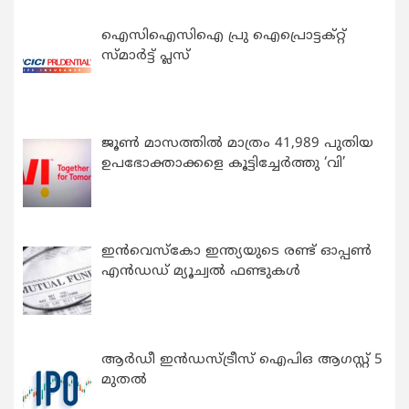
ഐസിഐസിഐ പ്രു ഐപ്രൊട്ടക്റ്റ്
സ്മാർട്ട് പ്ലസ്
ജൂൺ മാസത്തിൽ മാത്രം 41,989 പുതിയ
ഉപഭോക്താക്കളെ കൂട്ടിച്ചേർത്തു ‘വി’
ഇന്‍വെസ്കോ ഇന്ത്യയുടെ രണ്ട് ഓപ്പണ്‍
എന്‍ഡഡ് മ്യൂച്വല്‍ ഫണ്ടുകള്‍
ആർഡീ ഇൻഡസ്ട്രീസ് ഐപിഒ ആഗസ്റ്റ് 5
മുതൽ