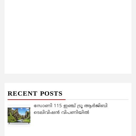
RECENT POSTS
സോണി 115 ഇഞ്ച് ട്രൂ ആർജിബി
ടെലിവിഷൻ വിപണിയിൽ