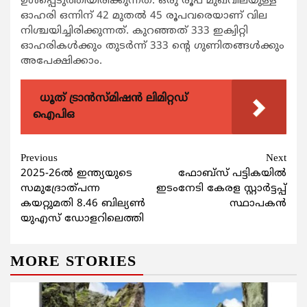
ഉള്‍പ്പെടുത്തിയിരിക്കുന്നത്. ഒരു രൂപ മുഖവിലയുള്ള
ഓഹരി ഒന്നിന് 42 മുതല്‍ 45 രൂപവരെയാണ് വില
നിശ്ചയിച്ചിരിക്കുന്നത്. കുറഞ്ഞത് 333 ഇക്വിറ്റി
ഓഹരികള്‍ക്കും തുടര്‍ന്ന് 333 ന്‍റെ ഗുണിതങ്ങള്‍ക്കും
അപേക്ഷിക്കാം.
ധൂത് ട്രാൻസ്മിഷൻ ലിമിറ്റഡ്
ഐപിഒ
Continue
Previous
Next
2025-26ൽ ഇന്ത്യയുടെ
ഫോബ്‌സ് പട്ടികയിൽ
Reading
സമുദ്രോത്പന്ന
ഇടംനേടി കേരള സ്റ്റാർട്ടപ്പ്
കയറ്റുമതി 8.46 ബില്യൺ
സ്ഥാപകൻ
യുഎസ് ഡോളറിലെത്തി
MORE STORIES