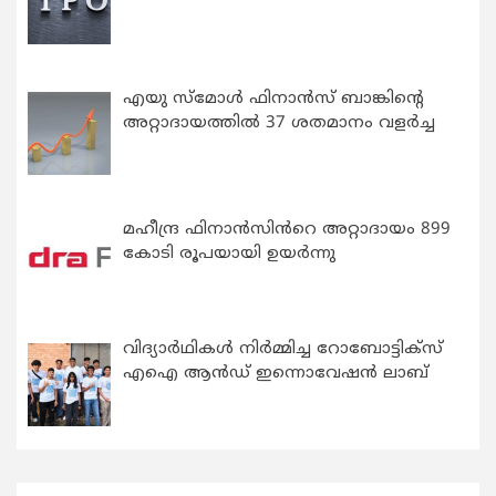
എയു സ്‌മോൾ ഫിനാൻസ് ബാങ്കിന്റെ
അറ്റാദായത്തിൽ 37 ശതമാനം വളർച്ച
മഹീന്ദ്ര ഫിനാൻസിൻറെ അറ്റാദായം 899
കോടി രൂപയായി ഉയർന്നു
വിദ്യാര്‍ഥികള്‍ നിര്‍മ്മിച്ച റോബോട്ടിക്സ്
എഐ ആന്‍ഡ് ഇന്നൊവേഷന്‍ ലാബ്