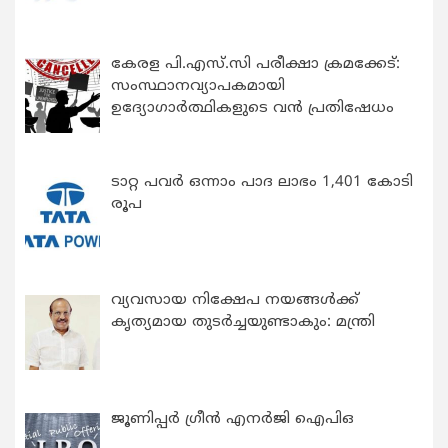
കേരള പി.എസ്.സി പരീക്ഷാ ക്രമക്കേട്:
സംസ്ഥാനവ്യാപകമായി
ഉദ്യോഗാര്‍ത്ഥികളുടെ വന്‍ പ്രതിഷേധം
ടാറ്റ പവർ ഒന്നാം പാദ ലാഭം 1,401 കോടി
രൂപ
വ്യവസായ നിക്ഷേപ നയങ്ങള്‍ക്ക്
കൃത്യമായ തുടര്‍ച്ചയുണ്ടാകും: മന്ത്രി
ജൂണിപ്പർ ഗ്രീൻ എനർജി ഐപിഒ