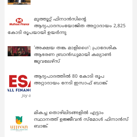
മുത്തൂറ്റ് ഫിനാൻസിന്റെ
ആദ്യപാദസംയോജിത അറ്റാദായം 2,825
കോടി രൂപയായി ഉയർന്നു
‘അക്ഷയ തങ്ക മാളിഗൈ’: പ്രാദേശിക
ആഭരണ ബ്രാന്‍ഡുമായി കല്യാണ്‍
ജുവലേഴ്‌സ്
ആദ്യപാദത്തിൽ 80 കോടി രൂപ
അറ്റാദായം നേടി ഇസാഫ് ബാങ്ക്
മികച്ച തൊഴിലിടങ്ങളിൽ എട്ടാം
സ്ഥാനത്ത് ഉജ്ജീവൻ സ്മോൾ ഫിനാൻസ്
ബാങ്ക്