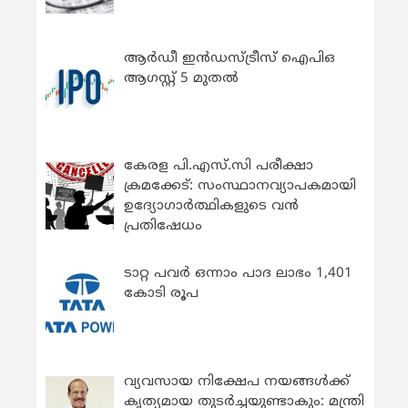
ആർഡീ ഇൻഡസ്ട്രീസ് ഐപിഒ
ആഗസ്റ്റ് 5 മുതൽ
കേരള പി.എസ്.സി പരീക്ഷാ
ക്രമക്കേട്: സംസ്ഥാനവ്യാപകമായി
ഉദ്യോഗാര്‍ത്ഥികളുടെ വന്‍
പ്രതിഷേധം
ടാറ്റ പവർ ഒന്നാം പാദ ലാഭം 1,401
കോടി രൂപ
വ്യവസായ നിക്ഷേപ നയങ്ങള്‍ക്ക്
കൃത്യമായ തുടര്‍ച്ചയുണ്ടാകും: മന്ത്രി