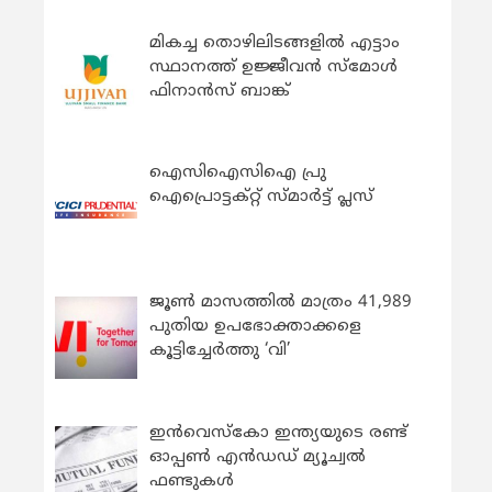
മികച്ച തൊഴിലിടങ്ങളിൽ എട്ടാം
സ്ഥാനത്ത് ഉജ്ജീവൻ സ്മോൾ
ഫിനാൻസ് ബാങ്ക്
ഐസിഐസിഐ പ്രു
ഐപ്രൊട്ടക്റ്റ് സ്മാർട്ട് പ്ലസ്
ജൂൺ മാസത്തിൽ മാത്രം 41,989
പുതിയ ഉപഭോക്താക്കളെ
കൂട്ടിച്ചേർത്തു ‘വി’
ഇന്‍വെസ്കോ ഇന്ത്യയുടെ രണ്ട്
ഓപ്പണ്‍ എന്‍ഡഡ് മ്യൂച്വല്‍
ഫണ്ടുകള്‍