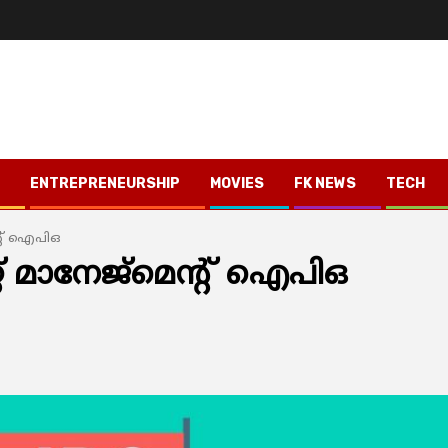
ENTREPRENEURSHIP
MOVIES
FK NEWS
TECH
്‍റ് ഐപിഒ
്റ് മാനേജ്മെന്‍റ് ഐപിഒ