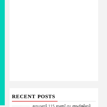
RECENT POSTS
സോണി 115 ഇഞ്ച് ട്രൂ ആർജിബി