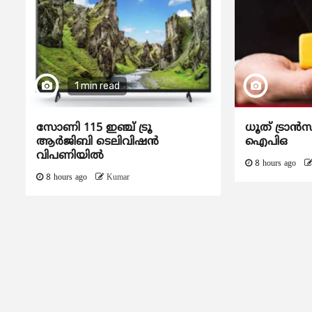
1 min read
സോണി 115 ഇഞ്ച് ട്രൂ
ധൂത് ട്രാൻസ
ആർജിബി ടെലിവിഷൻ
ഐപിഒ
വിപണിയിൽ
8 hours ago
8 hours ago
Kumar