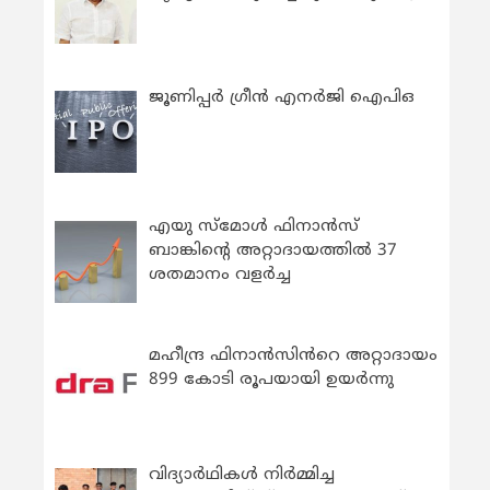
ജൂണിപ്പർ ഗ്രീൻ എനർജി ഐപിഒ
എയു സ്‌മോൾ ഫിനാൻസ്
ബാങ്കിന്റെ അറ്റാദായത്തിൽ 37
ശതമാനം വളർച്ച
മഹീന്ദ്ര ഫിനാൻസിൻറെ അറ്റാദായം
899 കോടി രൂപയായി ഉയർന്നു
വിദ്യാര്‍ഥികള്‍ നിര്‍മ്മിച്ച