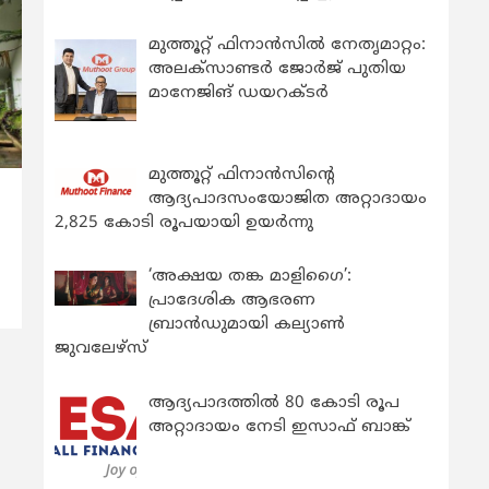
മുത്തൂറ്റ് ഫിനാൻസിൽ നേതൃമാറ്റം:
അലക്സാണ്ടർ ജോർജ് പുതിയ
മാനേജിങ് ഡയറക്ടർ
മുത്തൂറ്റ് ഫിനാൻസിന്റെ
ആദ്യപാദസംയോജിത അറ്റാദായം
‍
2,825 കോടി രൂപയായി ഉയർന്നു
‘അക്ഷയ തങ്ക മാളിഗൈ’:
പ്രാദേശിക ആഭരണ
ബ്രാന്‍ഡുമായി കല്യാണ്‍
ജുവലേഴ്‌സ്
ആദ്യപാദത്തിൽ 80 കോടി രൂപ
അറ്റാദായം നേടി ഇസാഫ് ബാങ്ക്