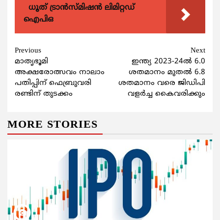
ധൂത് ട്രാൻസ്മിഷൻ ലിമിറ്റഡ്
ഐപിഒ
Continue
Previous
Next
മാതൃഭൂമി
ഇന്ത്യ 2023-24ല്‍ 6.0
Reading
അക്ഷരോത്സവം നാലാം
ശതമാനം മുതല്‍ 6.8
പതിപ്പിന് ഫെബ്രുവരി
ശതമാനം വരെ ജിഡിപി
രണ്ടിന് തുടക്കം
വളര്‍ച്ച കൈവരിക്കും
MORE STORIES