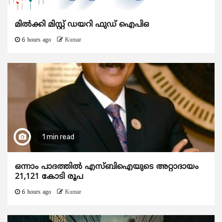
മിൽക്കി മിസ്റ്റ് ഡയറി ഫുഡ് ഐപിഒ
6 hours ago
Kumar
1 min read
ഒന്നാം പാദത്തിൽ എസ്ബിഐയുടെ അറ്റാദായം
21,121 കോടി രൂപ
6 hours ago
Kumar