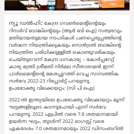
ന്യൂ ഡൽഹി
:
കേന്ദ്ര ഗവൺമെന്റിന്റെയും
റിസർവ് ബാങ്കിന്റെയും (ആർ‌ ബി ‌ഐ) സത്വരവും
മതിയായതുമായ നടപടികൾ പണപ്പെരുപ്പത്തിന്റെ
വർദ്ധന നിയന്ത്രിക്കുകയും സെൻ‌ട്രൽ ബാങ്കിന്റെ
നി‌യന്ത്രിത പരിധിക്കുള്ളിൽ കൊണ്ടുവരികയും
ചെയ്‌തുവെന്ന് കേന്ദ്ര ധനകാര്യ – കോർപ്പറേറ്റ്
കാര്യ മന്ത്രി ശ്രീമതി നിർമല സീതാരാമൻ ഇന്ന്
പാർലമെന്റിന്റെ മേശപ്പുറത്ത് വെച്ച സാമ്പത്തിക
സർവേ 2022-23 റിപ്പോർട്ട് പറയുന്നു.
ഉപഭോക്തൃ വിലക്കയറ്റം: (സി പി ഐ)
2022-ൽ ഇന്ത്യയിലെ ഉപഭോക്തൃ വിലക്കയറ്റം മൂന്ന്
ഘട്ടങ്ങളിലൂടെ കടന്നുപോയി എന്ന് സർവേ
പറയുന്നു. 2022 ഏപ്രിൽ വരെ 7.8 ശതമാനമായി
ഉയർന്ന ഘട്ടം, തുടർന്ന് 2022 ഓഗസ്റ്റ് വരെ
ഏകദേശം 7.0 ശതമാനമായും 2022 ഡിസംബറിൽ