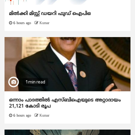
മിൽക്കി മിസ്റ്റ് ഡയറി ഫുഡ് ഐപിഒ
6 hours ago
Kumar
1 min read
ഒന്നാം പാദത്തിൽ എസ്ബിഐയുടെ അറ്റാദായം
21,121 കോടി രൂപ
6 hours ago
Kumar