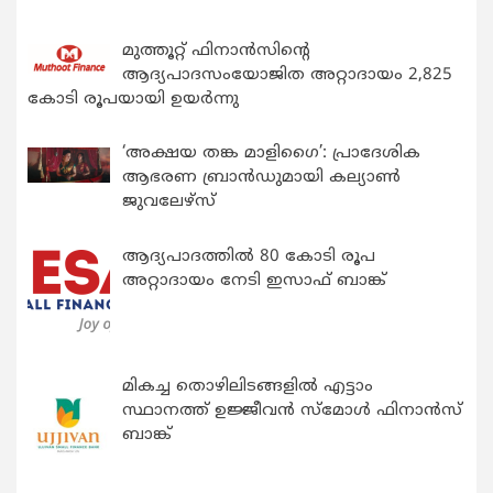
മുത്തൂറ്റ് ഫിനാൻസിന്റെ
ആദ്യപാദസംയോജിത അറ്റാദായം 2,825
കോടി രൂപയായി ഉയർന്നു
‘അക്ഷയ തങ്ക മാളിഗൈ’: പ്രാദേശിക
ആഭരണ ബ്രാന്‍ഡുമായി കല്യാണ്‍
ജുവലേഴ്‌സ്
ആദ്യപാദത്തിൽ 80 കോടി രൂപ
അറ്റാദായം നേടി ഇസാഫ് ബാങ്ക്
മികച്ച തൊഴിലിടങ്ങളിൽ എട്ടാം
സ്ഥാനത്ത് ഉജ്ജീവൻ സ്മോൾ ഫിനാൻസ്
ബാങ്ക്