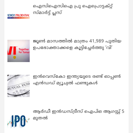
ഐസിഐസിഐ പ്രു ഐപ്രൊട്ടക്റ്റ്
സ്മാർട്ട് പ്ലസ്
ജൂൺ മാസത്തിൽ മാത്രം 41,989 പുതിയ
ഉപഭോക്താക്കളെ കൂട്ടിച്ചേർത്തു ‘വി’
ഇന്‍വെസ്കോ ഇന്ത്യയുടെ രണ്ട് ഓപ്പണ്‍
എന്‍ഡഡ് മ്യൂച്വല്‍ ഫണ്ടുകള്‍
ആർഡീ ഇൻഡസ്ട്രീസ് ഐപിഒ ആഗസ്റ്റ് 5
മുതൽ