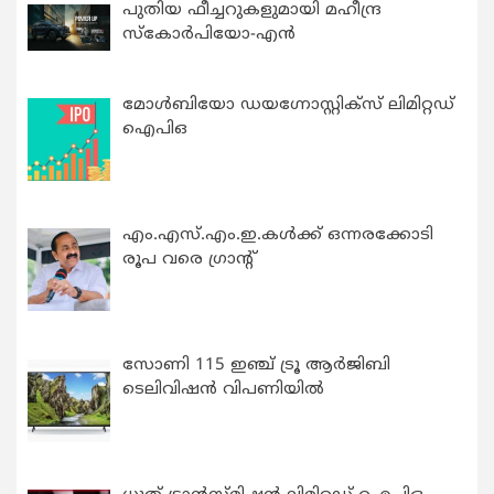
പുതിയ ഫീച്ചറുകളുമായി മഹീന്ദ്ര
സ്കോർപിയോ-എൻ
മോൾബിയോ ഡയഗ്നോസ്റ്റിക്സ് ലിമിറ്റഡ്
ഐപിഒ
എം.എസ്.എം.ഇ.കൾക്ക് ഒന്നരക്കോടി
രൂപ വരെ ഗ്രാന്റ്
സോണി 115 ഇഞ്ച് ട്രൂ ആർജിബി
ടെലിവിഷൻ വിപണിയിൽ