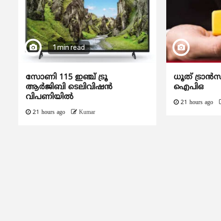
1 min read
സോണി 115 ഇഞ്ച് ട്രൂ
ധൂത് ട്രാൻസ
ആർജിബി ടെലിവിഷൻ
ഐപിഒ
വിപണിയിൽ
21 hours ago
21 hours ago
Kumar