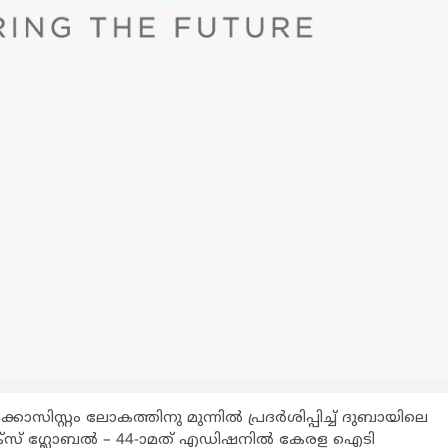
സിസ്റ്റം ലോകത്തിനു മുന്നില്‍ പ്രദര്‍ശിപ്പിച്ച് ദുബായിലെ
ൈടെക്സ് ഗ്ലോബല്‍ – 44-ാമത് എഡിഷനില്‍ കേരള ഐടി