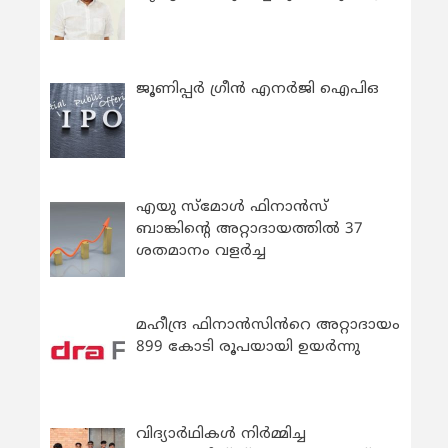
ജൂണിപ്പർ ഗ്രീൻ എനർജി ഐപിഒ
എയു സ്‌മോൾ ഫിനാൻസ്
ബാങ്കിന്റെ അറ്റാദായത്തിൽ 37
ശതമാനം വളർച്ച
മഹീന്ദ്ര ഫിനാൻസിൻറെ അറ്റാദായം
899 കോടി രൂപയായി ഉയർന്നു
വിദ്യാര്‍ഥികള്‍ നിര്‍മ്മിച്ച