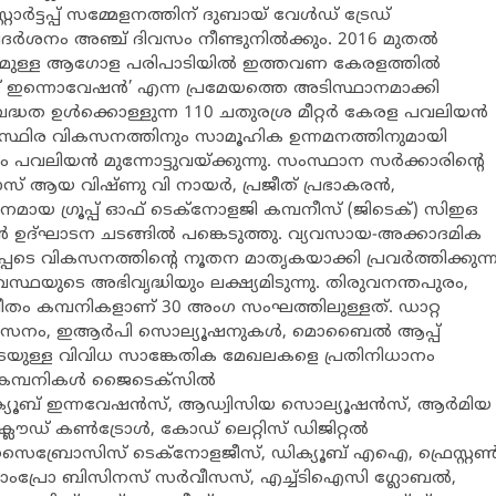
ര്‍ട്ടപ്പ് സമ്മേളനത്തിന് ദുബായ് വേള്‍ഡ് ട്രേഡ്
ദര്‍ശനം അഞ്ച് ദിവസം നീണ്ടുനില്‍ക്കും. 2016 മുതല്‍
ധ്യമുള്ള ആഗോള പരിപാടിയില്‍ ഇത്തവണ കേരളത്തില്‍
ിംഗ് ഇന്നൊവേഷന്‍’ എന്ന പ്രമേയത്തെ അടിസ്ഥാനമാക്കി
ദ്ധത ഉള്‍ക്കൊള്ളുന്ന 110 ചതുരശ്ര മീറ്റര്‍ കേരള പവലിയന്‍
സുസ്ഥിര വികസനത്തിനും സാമൂഹിക ഉന്നമനത്തിനുമായി
ിയന്‍ മുന്നോട്ടുവയ്ക്കുന്നു. സംസ്ഥാന സര്‍ക്കാരിന്‍റെ
് ആയ വിഷ്ണു വി നായര്‍, പ്രജീത് പ്രഭാകരന്‍,
യ ഗ്രൂപ്പ് ഓഫ് ടെക്നോളജി കമ്പനീസ് (ജിടെക്) സിഇഒ
‍ ഉദ്ഘാടന ചടങ്ങില്‍ പങ്കെടുത്തു. വ്യവസായ-അക്കാദമിക
ടെ വികസനത്തിന്‍റെ നൂതന മാതൃകയാക്കി പ്രവര്‍ത്തിക്കുന്
ഥയുടെ അഭിവൃദ്ധിയും ലക്ഷ്യമിടുന്നു. തിരുവനന്തപുരം,
10 വീതം കമ്പനികളാണ് 30 അംഗ സംഘത്തിലുള്ളത്. ഡാറ്റ
ികസനം, ഇആര്‍പി സൊല്യൂഷനുകള്‍, മൊബൈല്‍ ആപ്പ്
പെടെയുള്ള വിവിധ സാങ്കേതിക മേഖലകളെ പ്രതിനിധാനം
 കമ്പനികള്‍ ജൈടെക്സില്‍
അക്യൂബ് ഇന്നവേഷന്‍സ്, ആഡ്വിസിയ സൊല്യൂഷന്‍സ്, ആര്‍മിയ
്ലൗഡ് കണ്‍ട്രോള്‍, കോഡ് ലെറ്റിസ് ഡിജിറ്റല്‍
ീവ്, സൈബ്രോസിസ് ടെക്നോളജീസ്, ഡിക്യൂബ് എഐ, ഫ്രെസ്റ്റണ്
, ഗ്രാംപ്രോ ബിസിനസ് സര്‍വീസസ്, എച്ച്ടിഐസി ഗ്ലോബല്‍,