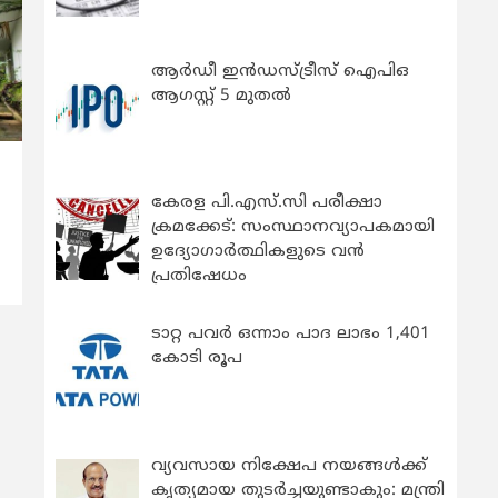
ആർഡീ ഇൻഡസ്ട്രീസ് ഐപിഒ
ആഗസ്റ്റ് 5 മുതൽ
‍
കേരള പി.എസ്.സി പരീക്ഷാ
ക്രമക്കേട്: സംസ്ഥാനവ്യാപകമായി
ഉദ്യോഗാര്‍ത്ഥികളുടെ വന്‍
പ്രതിഷേധം
ടാറ്റ പവർ ഒന്നാം പാദ ലാഭം 1,401
കോടി രൂപ
വ്യവസായ നിക്ഷേപ നയങ്ങള്‍ക്ക്
കൃത്യമായ തുടര്‍ച്ചയുണ്ടാകും: മന്ത്രി