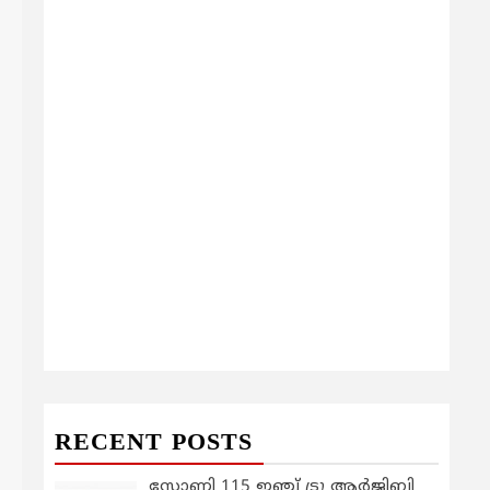
RECENT POSTS
സോണി 115 ഇഞ്ച് ട്രൂ ആർജിബി