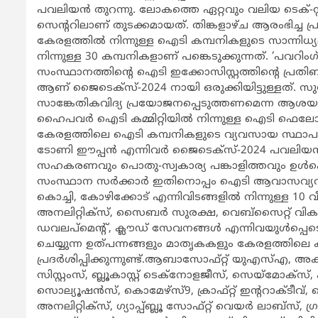
പവലിയന്‍ തുറന്നു. ലോകത്തെ ഏറ്റവും വലിയ ടെക്-സ്റ്റാ
സെന്‍ററിലാണ് തുടക്കമായത്. തിങ്കളാഴ്ച ആരംഭിച്ച പ്ര
കേരളത്തില്‍ നിന്നുള്ള ഐടി കമ്പനികളുടെ സാന്നി
നിന്നുള്ള 30 കമ്പനികളാണ് പങ്കെടുക്കുന്നത്. ‘പവറ
സംസ്ഥാനത്തിന്‍റെ ഐടി ഇക്കോസിസ്റ്റത്തിന്‍റെ പ്രതിബ
ആണ് ജൈടെക്സ്-2024 നായി ഒരുക്കിയിട്ടുള്ളത്. 
സാങ്കേതികവിദ്യ പ്രയോജനപ്പെടുത്തണമെന്ന ആശയം പവല
ഹൈപവര്‍ ഐടി കമ്മിറ്റിയില്‍ നിന്നുള്ള ഐടി ഫെലോസ
കേരളത്തിലെ ഐടി കമ്പനികളുടെ വ്യവസായ സ്ഥാപനമാ
ടോണി ഈപ്പന്‍ എന്നിവര്‍ ജൈടെക്സ്-2024 പവലിയന്
സഹകരണവും പൊതു-സ്വകാര്യ പങ്കാളിത്തവും ഉള്‍പ്പെ
സംസ്ഥാന സര്‍ക്കാര്‍ ഇതിനൊപ്പം ഐടി ആവാസവ്യവസ്
കൊച്ചി, കോഴിക്കോട് എന്നിവിടങ്ങളില്‍ നിന്നുള്ള 
അനലിറ്റിക്സ്, സൈബര്‍ സുരക്ഷ, വെബ്സൈറ്റ് വ
ഡവലപ്മെന്‍റ്, ക്ലൗഡ് സേവനങ്ങള്‍ എന്നിവയുള്‍പ്
ചെയ്യുന്ന ഉത്പന്നങ്ങളും മാതൃകകളും കേരളത്തിലെ
പ്രദര്‍ശിപ്പിക്കുന്നുണ്ട്.ആബാസോഫ്റ്റ് യുഎസ്എ, 
സിസ്റ്റംസ്, ബ്ലൂകാസ്റ്റ് ടെക്നോളജീസ്, സെയ്മോക്സ്, ക
സൊല്യൂഷന്‍സ്, കൊമേഴ്സ്9, ക്രാഫ്റ്റ് ഇന്‍ററാക്ട
അനലിറ്റിക്സ്, ഗ്യാപ്പ്ബ്ലൂ സോഫ്റ്റ് വെയര്‍ ലാബ്സ്