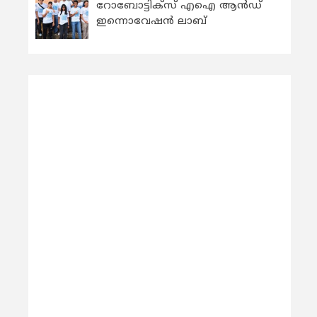
റോബോട്ടിക്സ് എഐ ആന്‍ഡ്
ഇന്നൊവേഷന്‍ ലാബ്