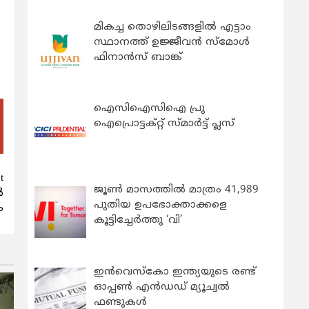
മികച്ച തൊഴിലിടങ്ങളിൽ എട്ടാം
സ്ഥാനത്ത് ഉജ്ജീവൻ സ്മോൾ
ഫിനാൻസ് ബാങ്ക്
ഐസിഐസിഐ പ്രു
ഐപ്രൊട്ടക്റ്റ് സ്മാർട്ട് പ്ലസ്
t
ജൂൺ മാസത്തിൽ മാത്രം 41,989
‍
പുതിയ ഉപഭോക്താക്കളെ
ം
കൂട്ടിച്ചേർത്തു ‘വി’
ഇന്‍വെസ്കോ ഇന്ത്യയുടെ രണ്ട്
ഓപ്പണ്‍ എന്‍ഡഡ് മ്യൂച്വല്‍
ഫണ്ടുകള്‍