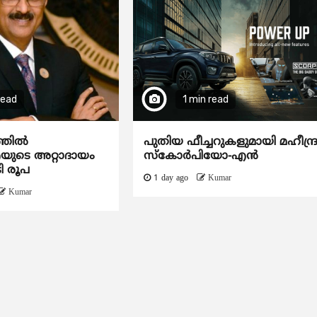
read
1 min read
ത്തിൽ
പുതിയ ഫീച്ചറുകളുമായി മഹീന്ദ്
ടെ അറ്റാദായം
സ്കോർപിയോ-എൻ
ി രൂപ
1 day ago
Kumar
Kumar