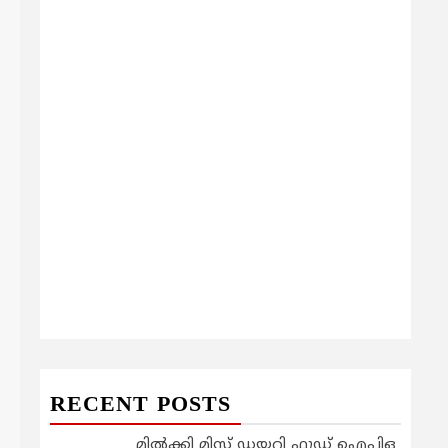
RECENT POSTS
മിൽക്കി മിസ്റ്റ് ഡയറി ഫുഡ് ഐപിഒ