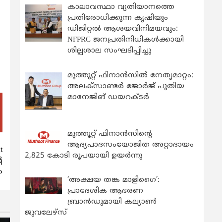
കാലാവസ്ഥാ വ്യതിയാനത്തെ
പ്രതിരോധിക്കുന്ന കൃഷിയും
ഡിജിറ്റൽ ആശയവിനിമയവും:
NFPRC ജനപ്രതിനിധികൾക്കായി
ശില്പശാല സംഘടിപ്പിച്ചു
മുത്തൂറ്റ് ഫിനാൻസിൽ നേതൃമാറ്റം:
അലക്സാണ്ടർ ജോർജ് പുതിയ
മാനേജിങ് ഡയറക്ടർ
മുത്തൂറ്റ് ഫിനാൻസിന്റെ
ആദ്യപാദസംയോജിത അറ്റാദായം
t
2,825 കോടി രൂപയായി ഉയർന്നു
െ
ം
‘അക്ഷയ തങ്ക മാളിഗൈ’:
പ്രാദേശിക ആഭരണ
ബ്രാന്‍ഡുമായി കല്യാണ്‍
ജുവലേഴ്‌സ്