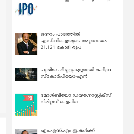
ഒന്നാം പാദത്തിൽ
എസ്ബിഐയുടെ അറ്റാദായം
21,121 കോടി രൂപ
പുതിയ ഫീച്ചറുകളുമായി മഹീന്ദ്ര
സ്കോർപിയോ-എൻ
മോൾബിയോ ഡയഗ്നോസ്റ്റിക്സ്
ലിമിറ്റഡ് ഐപിഒ
ഈ
എം.എസ്.എം.ഇ.കൾക്ക്