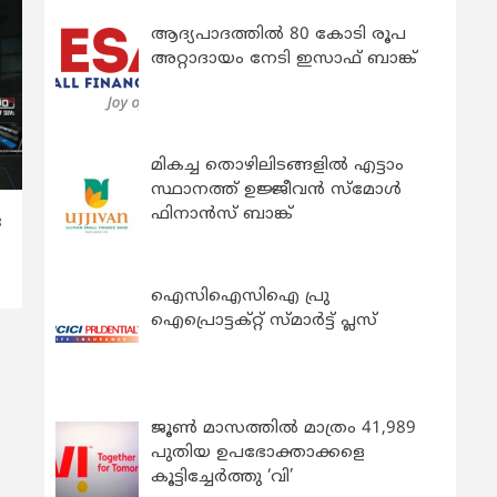
ആദ്യപാദത്തിൽ 80 കോടി രൂപ
അറ്റാദായം നേടി ഇസാഫ് ബാങ്ക്
മികച്ച തൊഴിലിടങ്ങളിൽ എട്ടാം
സ്ഥാനത്ത് ഉജ്ജീവൻ സ്മോൾ
ഫിനാൻസ് ബാങ്ക്
ര
ഐസിഐസിഐ പ്രു
ഐപ്രൊട്ടക്റ്റ് സ്മാർട്ട് പ്ലസ്
ജൂൺ മാസത്തിൽ മാത്രം 41,989
പുതിയ ഉപഭോക്താക്കളെ
കൂട്ടിച്ചേർത്തു ‘വി’