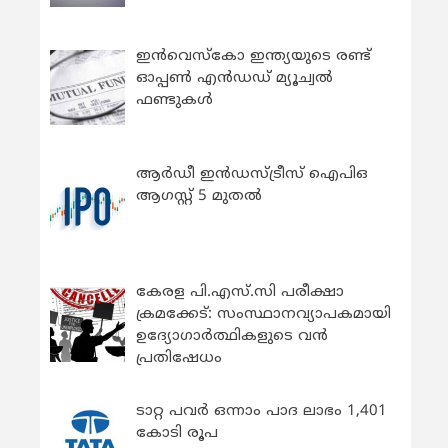
ഇന്‍വെസ്കോ ഇന്ത്യയുടെ രണ്ട്
ഓപ്പണ്‍ എന്‍ഡഡ് മ്യൂച്വല്‍
ഫണ്ടുകള്‍
ആർഡീ ഇൻഡസ്ട്രീസ് ഐപിഒ
ആഗസ്റ്റ് 5 മുതൽ
കേരള പി.എസ്.സി പരീക്ഷാ
ക്രമക്കേട്: സംസ്ഥാനവ്യാപകമായി
ഉദ്യോഗാര്‍ത്ഥികളുടെ വന്‍
പ്രതിഷേധം
ടാറ്റ പവർ ഒന്നാം പാദ ലാഭം 1,401
കോടി രൂപ