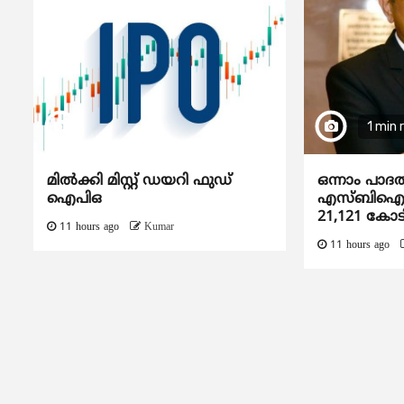
1 min 
മിൽക്കി മിസ്റ്റ് ഡയറി ഫുഡ്
ഒന്നാം പാദ
ഐപിഒ
എസ്ബിഐയു
21,121 കോട
11 hours ago
Kumar
11 hours ago