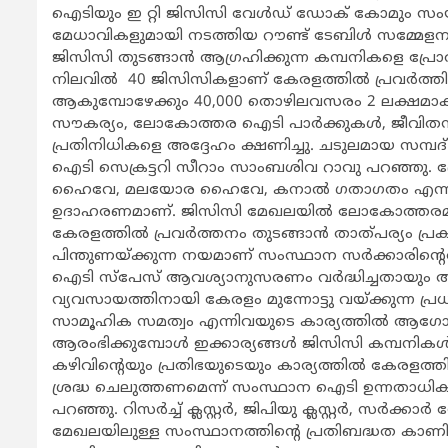
ഐടിയും ഇ റ്റി ജിസിസി വേള്‍ഡ് ഡോക് കോമും സംയുക്
മേധാവികളുമായി നടത്തിയ റൗണ്ട് ടേബിള്‍ സമ്മേളനത
ജിസിസി തുടങ്ങാന്‍ ആഗ്രഹിക്കുന്ന കമ്പനികളെ പ്രോത്സ
നിലവില്‍ 40 ജിസിസികളാണ് കേരളത്തില്‍ പ്രവര്‍ത്തി
ആകുമ്പോഴേക്കും 40,000 തൊഴിലവസരം 2 ലക്ഷമാക്ക
സൗകര്യം, ലോകോത്തര ഐടി പാര്‍ക്കുകള്‍, ജീവിതസാ
പ്രതിനിധികളെ അദ്ദേഹം ക്ഷണിച്ചു. ചടുലമായ സമ്
ഐടി സെക്രട്ടറി സീറാം സാംബശിവ റാവു പറഞ്ഞു.
ഹൈവേ, മലയോര ഹൈവേ, കനാല്‍ ഗതാഗതം എന്നിവ 
ഉദാഹരണമാണ്. ജിസിസി മേഖലയില്‍ ലോകോത്തരമായ കമ
കേരളത്തില്‍ പ്രവര്‍ത്തനം തുടങ്ങാന്‍ താത്പര്യം പ്രകടി
പിന്തുണയ്ക്കുന്ന നയമാണ് സംസ്ഥാന സര്‍ക്കാരിന്റെ
ഐടി സ്‌പേസ് ആവശ്യാനുസരണം വര്‍ദ്ധിച്ചതായും അദ
വ്യവസായത്തിനായി കേരളം മുന്നോട്ടു വയ്ക്കുന്ന പ്ര
സാമൂഹിക സമത്വം എന്നിവയുടെ കാര്യത്തില്‍ ആഗോ
ആരംഭിക്കുമ്പോള്‍ ഇക്കാര്യങ്ങള്‍ ജിസിസി കമ്പനികള്
കഴിവിന്റെയും പ്രതിഭയുടെയും കാര്യത്തില്‍ കേരളത്ത
ശ്രദ്ധ ചെലുത്തണമെന്ന് സംസ്ഥാന ഐടി ഉന്നതാധി
പറഞ്ഞു. റിസര്‍ച്ച് ക്ലസ്റ്റര്‍, ജിപിയു ക്ലസ്റ്റര്‍, സ
മേഖലയിലുള്ള സംസ്ഥാനത്തിന്റെ പ്രതിബദ്ധത കാണിക്ക