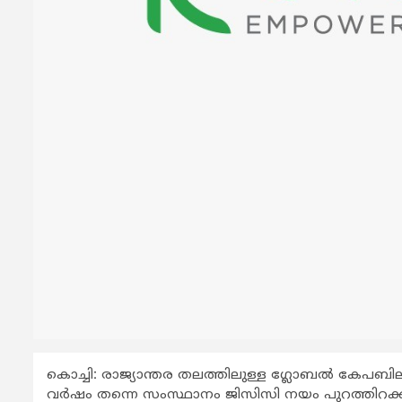
കൊച്ചി: രാജ്യാന്തര തലത്തിലുള്ള ഗ്ലോബൽ കേപബിലി
വര്‍ഷം തന്നെ സംസ്ഥാനം ജിസിസി നയം പുറത്തിറക്കു