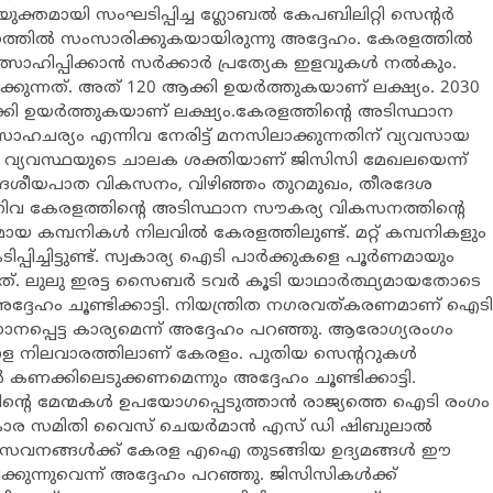
തമായി സംഘടിപ്പിച്ച ഗ്ലോബല്‍ കേപബിലിറ്റി സെന്റര്‍
്തില്‍ സംസാരിക്കുകയായിരുന്നു അദ്ദേഹം. കേരളത്തില്‍
ാഹിപ്പിക്കാന്‍ സര്‍ക്കാര്‍ പ്രത്യേക ഇളവുകള്‍ നല്‍കും.
ക്കുന്നത്. അത് 120 ആക്കി ഉയര്‍ത്തുകയാണ് ലക്ഷ്യം. 2030
ി ഉയര്‍ത്തുകയാണ് ലക്ഷ്യം.കേരളത്തിന്റെ അടിസ്ഥാന
ഹചര്യം എന്നിവ നേരിട്ട് മനസിലാക്കുന്നതിന് വ്യവസായ
പദ് വ്യവസ്ഥയുടെ ചാലക ശക്തിയാണ് ജിസിസി മേഖലയെന്ന്
 ദേശീയപാത വികസനം, വിഴിഞ്ഞം തുറമുഖം, തീരദേശ
കേരളത്തിന്റെ അടിസ്ഥാന സൗകര്യ വികസനത്തിന്റെ
്പനികള്‍ നിലവില്‍ കേരളത്തിലുണ്ട്. മറ്റ് കമ്പനികളും
പ്പിച്ചിട്ടുണ്ട്. സ്വകാര്യ ഐടി പാര്‍ക്കുകളെ പൂര്‍ണമായും
ത്. ലുലു ഇരട്ട സൈബര്‍ ടവര്‍ കൂടി യാഥാര്‍ത്ഥ്യമായതോടെ
്ദേഹം ചൂണ്ടിക്കാട്ടി. നിയന്ത്രിത നഗരവത്കരണമാണ് ഐടി
ധാനപ്പെട്ട കാര്യമെന്ന് അദ്ദേഹം പറഞ്ഞു. ആരോഗ്യരംഗം
ള നിലവാരത്തിലാണ് കേരളം. പുതിയ സെന്ററുകള്‍
‍ കണക്കിലെടുക്കണമെന്നും അദ്ദേഹം ചൂണ്ടിക്കാട്ടി.
ിന്റെ മേന്മകള്‍ ഉപയോഗപ്പെടുത്താന്‍ രാജ്യത്തെ ഐടി രംഗം
കാര സമിതി വൈസ് ചെയര്‍മാന്‍ എസ് ഡി ഷിബുലാല്‍
ര്‍ക്കാര്‍ സേവനങ്ങള്‍ക്ക് കേരള എഐ തുടങ്ങിയ ഉദ്യമങ്ങള്‍ ഈ
ുന്നുവെന്ന് അദ്ദേഹം പറഞ്ഞു. ജിസിസികള്‍ക്ക്