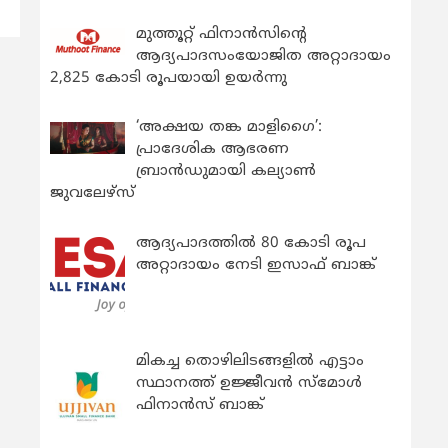
മുത്തൂറ്റ് ഫിനാൻസിന്റെ
ആദ്യപാദസംയോജിത അറ്റാദായം
2,825 കോടി രൂപയായി ഉയർന്നു
‘അക്ഷയ തങ്ക മാളിഗൈ’:
പ്രാദേശിക ആഭരണ
ബ്രാന്‍ഡുമായി കല്യാണ്‍
ജുവലേഴ്‌സ്
ആദ്യപാദത്തിൽ 80 കോടി രൂപ
അറ്റാദായം നേടി ഇസാഫ് ബാങ്ക്
മികച്ച തൊഴിലിടങ്ങളിൽ എട്ടാം
സ്ഥാനത്ത് ഉജ്ജീവൻ സ്മോൾ
ഫിനാൻസ് ബാങ്ക്