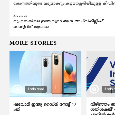
കേന്ദ്രത്തിലൂടെ ലഭ്യമാക്കും.കളമശ്ശേരിയിലുള്ള കീഡിന്
Continue
Previous
യുഎഇ-യിലെ ഇന്ത്യയുടെ ആദ്യ അപ്‌സ്‌കില്ലിംഗ്
Reading
സെന്ററിന് തുടക്കം
MORE STORIES
1 min read
1 min 
ഷവോമി ഇന്ത്യ റെഡ്മി നോട്ട് 17
വിഴിഞ്ഞം ത
5ജി
ഗതിശക്തി’ ദ
പ്ലാനിൽ ഉൾപ