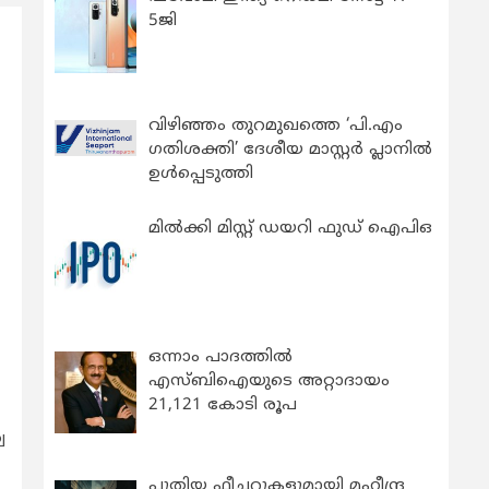
5ജി
വിഴിഞ്ഞം തുറമുഖത്തെ ‘പി.എം
ഗതിശക്തി’ ദേശീയ മാസ്റ്റർ പ്ലാനിൽ
ഉൾപ്പെടുത്തി
മിൽക്കി മിസ്റ്റ് ഡയറി ഫുഡ് ഐപിഒ
ഒന്നാം പാദത്തിൽ
എസ്ബിഐയുടെ അറ്റാദായം
21,121 കോടി രൂപ
വ
പുതിയ ഫീച്ചറുകളുമായി മഹീന്ദ്ര