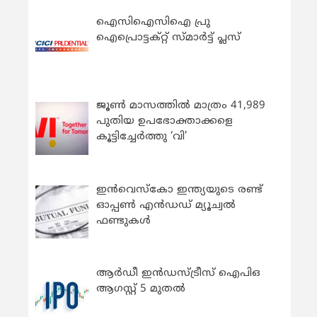
ഐസിഐസിഐ പ്രു
ഐപ്രൊട്ടക്റ്റ് സ്മാർട്ട് പ്ലസ്
ജൂൺ മാസത്തിൽ മാത്രം 41,989
പുതിയ ഉപഭോക്താക്കളെ
കൂട്ടിച്ചേർത്തു ‘വി’
ഇന്‍വെസ്കോ ഇന്ത്യയുടെ രണ്ട്
ഓപ്പണ്‍ എന്‍ഡഡ് മ്യൂച്വല്‍
ഫണ്ടുകള്‍
ആർഡീ ഇൻഡസ്ട്രീസ് ഐപിഒ
ആഗസ്റ്റ് 5 മുതൽ