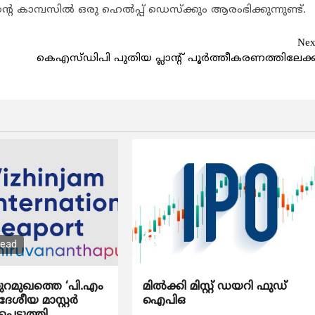
റെ കാമ്പസില്‍ ഒരു ഹെല്‍പ്പ് ഡെസ്‌ക്കും ആരംഭിക്കുന്നുണ്ട്.
Nex
കെഎസ്ഡിപി പുതിയ പ്ലാന്റ് പൂര്‍ത്തീകരണത്തിലേക്ക
read
ുറമുഖത്തെ ‘പി.എം
മിൽക്കി മിസ്റ്റ് ഡയറി ഫുഡ്
േശീയ മാസ്റ്റർ
ഐപിഒ
്പെടുത്തി