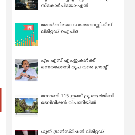
സ്കോർപിയോ-എൻ
മോൾബിയോ ഡയഗ്നോസ്റ്റിക്സ്
ലിമിറ്റഡ് ഐപിഒ
എം.എസ്.എം.ഇ.കൾക്ക്
ഒന്നരക്കോടി രൂപ വരെ ഗ്രാന്റ്
സോണി 115 ഇഞ്ച് ട്രൂ ആർജിബി
ടെലിവിഷൻ വിപണിയിൽ
ധൂത് ട്രാൻസ്മിഷൻ ലിമിറ്റഡ്