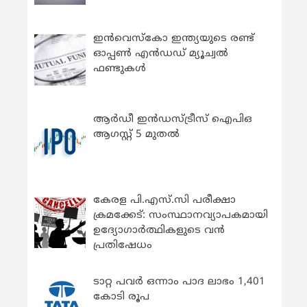
ഇന്‍വെസ്കോ ഇന്ത്യയുടെ രണ്ട്
ഓപ്പണ്‍ എന്‍ഡഡ് മ്യൂച്വല്‍
ഫണ്ടുകള്‍
ആർഡീ ഇൻഡസ്ട്രീസ് ഐപിഒ
ആഗസ്റ്റ് 5 മുതൽ
കേരള പി.എസ്.സി പരീക്ഷാ
ക്രമക്കേട്: സംസ്ഥാനവ്യാപകമായി
ഉദ്യോഗാര്‍ത്ഥികളുടെ വന്‍
പ്രതിഷേധം
ടാറ്റ പവർ ഒന്നാം പാദ ലാഭം 1,401
കോടി രൂപ