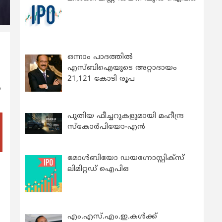
ഒന്നാം പാദത്തിൽ
എസ്ബിഐയുടെ അറ്റാദായം
21,121 കോടി രൂപ
‍
പുതിയ ഫീച്ചറുകളുമായി മഹീന്ദ്ര
സ്കോർപിയോ-എൻ
മോൾബിയോ ഡയഗ്നോസ്റ്റിക്സ്
ലിമിറ്റഡ് ഐപിഒ
എം.എസ്.എം.ഇ.കൾക്ക്