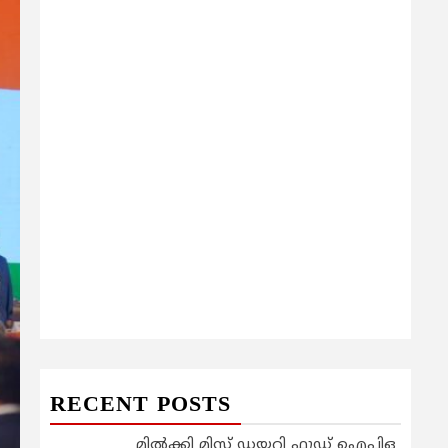
RECENT POSTS
മിൽക്കി മിസ്റ്റ് ഡയറി ഫുഡ് ഐപിഒ