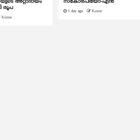
ടെ അറ്റാദായം
സ്കോർപിയോ-എൻ
ി രൂപ
1 day ago
Kumar
Kumar