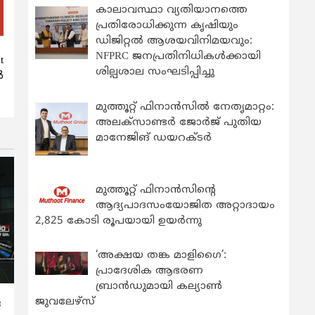
കാലാവസ്ഥാ വ്യതിയാനത്തെ
പ്രതിരോധിക്കുന്ന കൃഷിയും
ഡിജിറ്റൽ ആശയവിനിമയവും:
NFPRC ജനപ്രതിനിധികൾക്കായി
t
ശില്പശാല സംഘടിപ്പിച്ചു
ൽ
മുത്തൂറ്റ് ഫിനാൻസിൽ നേതൃമാറ്റം:
അലക്സാണ്ടർ ജോർജ് പുതിയ
മാനേജിങ് ഡയറക്ടർ
മുത്തൂറ്റ് ഫിനാൻസിന്റെ
ആദ്യപാദസംയോജിത അറ്റാദായം
2,825 കോടി രൂപയായി ഉയർന്നു
‘അക്ഷയ തങ്ക മാളിഗൈ’:
പ്രാദേശിക ആഭരണ
ബ്രാന്‍ഡുമായി കല്യാണ്‍
ജുവലേഴ്‌സ്
ര