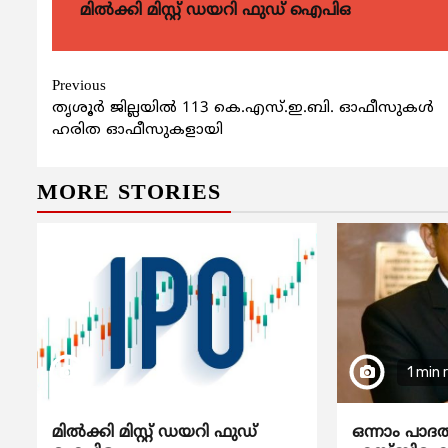
മിൽക്കി മിസ്റ്റ് ഡയറി ഫുഡ് ഐപിഒ
Continue
Previous
തൃശൂര്‍ ജില്ലയില്‍ 113 കെ.എസ്.ഇ.ബി. ഓഫീസുകള്‍
Reading
ഹരിത ഓഫീസുകളായി
MORE STORIES
1 min 
മിൽക്കി മിസ്റ്റ് ഡയറി ഫുഡ്
ഒന്നാം പാദ