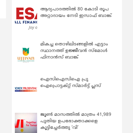
ആദ്യപാദത്തിൽ 80 കോടി രൂപ
അറ്റാദായം നേടി ഇസാഫ് ബാങ്ക്
മികച്ച തൊഴിലിടങ്ങളിൽ എട്ടാം
സ്ഥാനത്ത് ഉജ്ജീവൻ സ്മോൾ
ഫിനാൻസ് ബാങ്ക്
ഐസിഐസിഐ പ്രു
ഐപ്രൊട്ടക്റ്റ് സ്മാർട്ട് പ്ലസ്
ജൂൺ മാസത്തിൽ മാത്രം 41,989
പുതിയ ഉപഭോക്താക്കളെ
കൂട്ടിച്ചേർത്തു ‘വി’