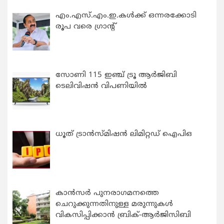
എം.എസ്.എം.ഇ.കൾക്ക് ഒന്നരക്കോടി
രൂപ വരെ ഗ്രാന്റ്
സോണി 115 ഇഞ്ച് ട്രൂ ആർജിബി
ടെലിവിഷൻ വിപണിയിൽ
ധൂത് ട്രാൻസ്മിഷൻ ലിമിറ്റഡ് ഐപിഒ
കാന്‍സര്‍ പുനരാഗമനത്തെ
ചെറുക്കുന്നതിനുള്ള മരുന്നുകള്‍
വികസിപ്പിക്കാന്‍ ബ്രിക്-ആര്‍ജിസിബി