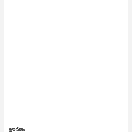
ഊര്‍ജം