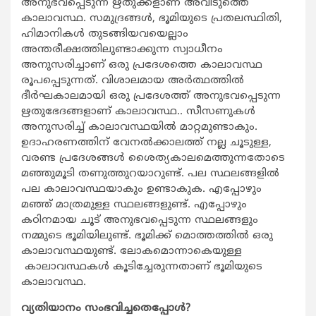
അനുഭവപ്പെടുന്ന ഋതുക്കളാണ് അവിടുത്തെ
കാലാവസ്ഥ. സമുദ്രങ്ങള്‍, ഭൂമിയുടെ പ്രതലസ്ഥിതി,
ഹിമാനികള്‍ തുടങ്ങിയവയെല്ലാം
അന്തരീക്ഷത്തിലുണ്ടാക്കുന്ന സ്വാധീനം
അനുസരിച്ചാണ് ഒരു പ്രദേശത്തെ കാലാവസ്ഥ
രൂപപ്പെടുന്നത്. വിശാലമായ അര്‍ത്ഥത്തില്‍
ദീര്‍ഘകാലമായി ഒരു പ്രദേശത്ത് അനുഭവപ്പെടുന്ന
ഋതുഭേദങ്ങളാണ് കാലാവസ്ഥ.. സീസണുകള്‍
അനുസരിച്ച് കാലാവസ്ഥയില്‍ മാറ്റമുണ്ടാകും.
ഉദാഹരണത്തിന് വേനല്‍ക്കാലത്ത് നല്ല ചൂടുള്ള,
വരണ്ട പ്രദേശങ്ങള്‍ ശൈത്യകാലമെത്തുന്നതോടെ
മഞ്ഞുമൂടി തണുത്തുറയാറുണ്ട്. പല സ്ഥലങ്ങളില്‍
പല കാലാവസ്ഥയാകും ഉണ്ടാകുക. എപ്പോഴും
മഞ്ഞ് മാത്രമുള്ള സ്ഥലങ്ങളുണ്ട്. എപ്പോഴും
കഠിനമായ ചൂട് അനുഭവപ്പെടുന്ന സ്ഥലങ്ങളും
നമ്മുടെ ഭൂമിയിലുണ്ട്. ഭൂമിക്ക് മൊത്തത്തില്‍ ഒരു
കാലാവസ്ഥയുണ്ട്. ലോകമൊന്നാകെയുള്ള
കാലാവസ്ഥകള്‍ കൂടിച്ചേരുന്നതാണ് ഭൂമിയുടെ
കാലാവസ്ഥ.
വ്യതിയാനം സംഭവിച്ചതെപ്പോള്‍?