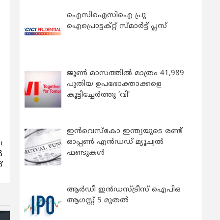
ഐസിഐസിഐ പ്രു
ഐപ്രൊട്ടക്റ്റ് സ്മാർട്ട് പ്ലസ്
ജൂൺ മാസത്തിൽ മാത്രം 41,989
പുതിയ ഉപഭോക്താക്കളെ
കൂട്ടിച്ചേർത്തു ‘വി’
ഇന്‍വെസ്കോ ഇന്ത്യയുടെ രണ്ട്
ഓപ്പണ്‍ എന്‍ഡഡ് മ്യൂച്വല്‍
t
ഫണ്ടുകള്‍
‍
്
ആർഡീ ഇൻഡസ്ട്രീസ് ഐപിഒ
ആഗസ്റ്റ് 5 മുതൽ