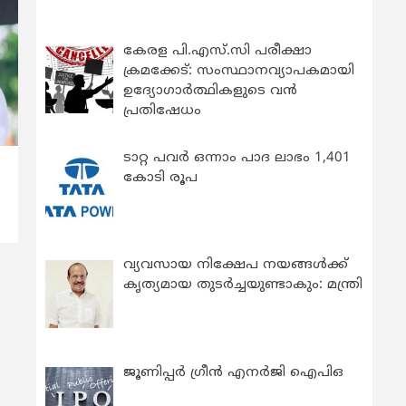
കേരള പി.എസ്.സി പരീക്ഷാ
ക്രമക്കേട്: സംസ്ഥാനവ്യാപകമായി
ഉദ്യോഗാര്‍ത്ഥികളുടെ വന്‍
പ്രതിഷേധം
ടാറ്റ പവർ ഒന്നാം പാദ ലാഭം 1,401
കോടി രൂപ
വ്യവസായ നിക്ഷേപ നയങ്ങള്‍ക്ക്
കൃത്യമായ തുടര്‍ച്ചയുണ്ടാകും: മന്ത്രി
ജൂണിപ്പർ ഗ്രീൻ എനർജി ഐപിഒ