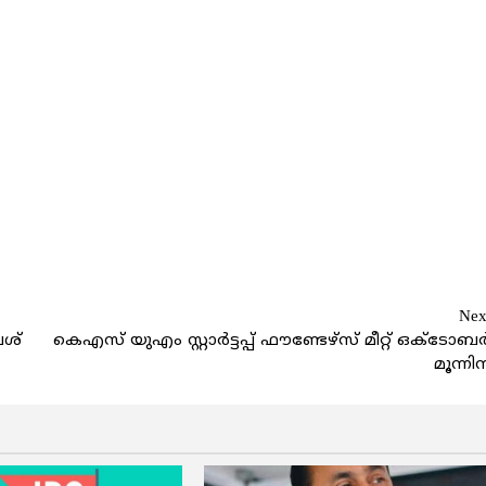
Nex
േശ്
കെഎസ് യുഎം സ്റ്റാര്‍ട്ടപ്പ് ഫൗണ്ടേഴ്സ് മീറ്റ് ഒക്ടോബര്
മൂന്നിന