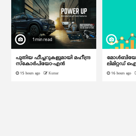
1 min read
പുതിയ ഫീച്ചറുകളുമായി മഹീന്ദ്ര
മോൾബിയോ ഡ
സ്കോർപിയോ-എൻ
ലിമിറ്റഡ് 
15 hours ago
Kumar
16 hours ago