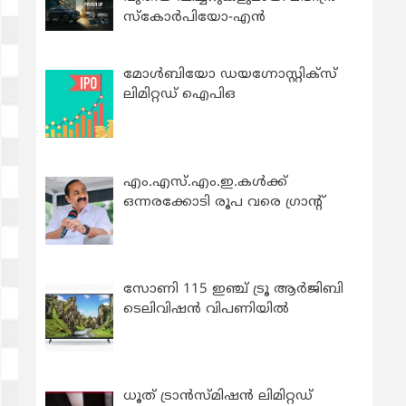
സ്കോർപിയോ-എൻ
മോൾബിയോ ഡയഗ്നോസ്റ്റിക്സ്
ലിമിറ്റഡ് ഐപിഒ
എം.എസ്.എം.ഇ.കൾക്ക്
ഒന്നരക്കോടി രൂപ വരെ ഗ്രാന്റ്
സോണി 115 ഇഞ്ച് ട്രൂ ആർജിബി
ടെലിവിഷൻ വിപണിയിൽ
ധൂത് ട്രാൻസ്മിഷൻ ലിമിറ്റഡ്