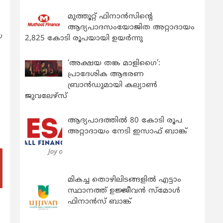
മുത്തൂറ്റ് ഫിനാൻസിന്റെ
ആദ്യപാദസംയോജിത അറ്റാദായം
യ
2,825 കോടി രൂപയായി ഉയർന്നു
‘അക്ഷയ തങ്ക മാളിഗൈ’:
പ്രാദേശിക ആഭരണ
ബ്രാന്‍ഡുമായി കല്യാണ്‍
ജുവലേഴ്‌സ്
ആദ്യപാദത്തിൽ 80 കോടി രൂപ
അറ്റാദായം നേടി ഇസാഫ് ബാങ്ക്
മികച്ച തൊഴിലിടങ്ങളിൽ എട്ടാം
സ്ഥാനത്ത് ഉജ്ജീവൻ സ്മോൾ
ഫിനാൻസ് ബാങ്ക്