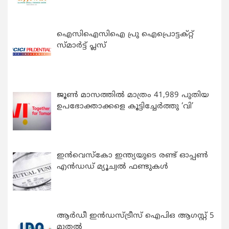
ഐസിഐസിഐ പ്രു ഐപ്രൊട്ടക്റ്റ്
സ്മാർട്ട് പ്ലസ്
ജൂൺ മാസത്തിൽ മാത്രം 41,989 പുതിയ
ഉപഭോക്താക്കളെ കൂട്ടിച്ചേർത്തു ‘വി’
ഇന്‍വെസ്കോ ഇന്ത്യയുടെ രണ്ട് ഓപ്പണ്‍
എന്‍ഡഡ് മ്യൂച്വല്‍ ഫണ്ടുകള്‍
ആർഡീ ഇൻഡസ്ട്രീസ് ഐപിഒ ആഗസ്റ്റ് 5
മുതൽ