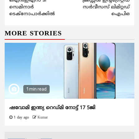
ഒഎന്‍ഇഎസ് ടി
ക്രിസ്റ്റല്‍ ഇന്‍റഗ്രേറ്റഡ്
Reading
സെമിനാര്‍
സര്‍വീസസ് ലിമിറ്റഡ്
ടെക്നോപാര്‍ക്കില്‍
ഐപിഒ
MORE STORIES
1 min read
ഷവോമി ഇന്ത്യ റെഡ്മി നോട്ട് 17 5ജി
1 day ago
Kumar