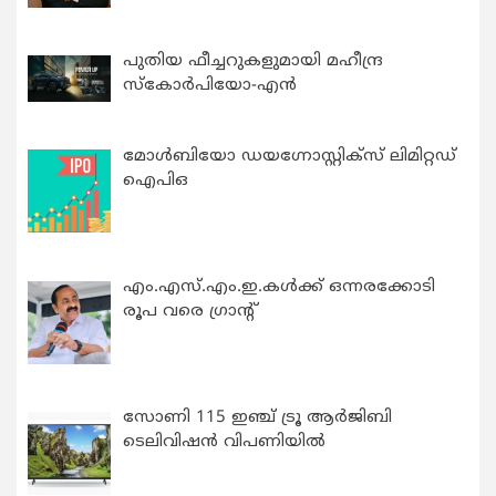
പുതിയ ഫീച്ചറുകളുമായി മഹീന്ദ്ര
സ്കോർപിയോ-എൻ
മോൾബിയോ ഡയഗ്നോസ്റ്റിക്സ് ലിമിറ്റഡ്
ഐപിഒ
എം.എസ്.എം.ഇ.കൾക്ക് ഒന്നരക്കോടി
രൂപ വരെ ഗ്രാന്റ്
സോണി 115 ഇഞ്ച് ട്രൂ ആർജിബി
ടെലിവിഷൻ വിപണിയിൽ