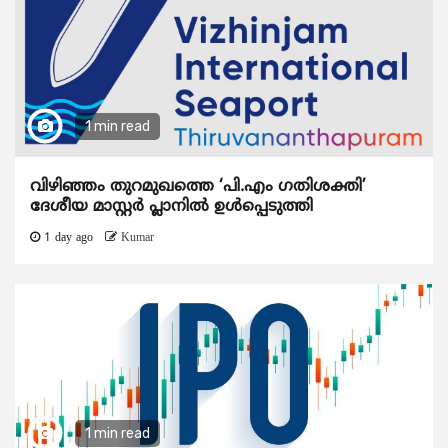
1 min read
വിഴിഞ്ഞം തുറമുഖത്തെ ‘പി.എം ഗതിശക്തി’
ദേശീയ മാസ്റ്റർ പ്ലാനിൽ ഉൾപ്പെടുത്തി
1 day ago
Kumar
1 min read