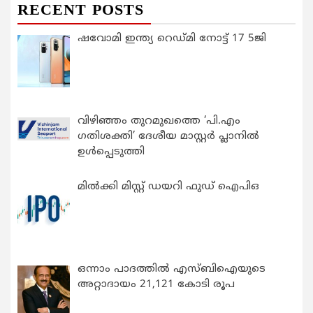
RECENT POSTS
ഷവോമി ഇന്ത്യ റെഡ്മി നോട്ട് 17 5ജി
വിഴിഞ്ഞം തുറമുഖത്തെ ‘പി.എം
ഗതിശക്തി’ ദേശീയ മാസ്റ്റർ പ്ലാനിൽ
ഉൾപ്പെടുത്തി
മിൽക്കി മിസ്റ്റ് ഡയറി ഫുഡ് ഐപിഒ
ഒന്നാം പാദത്തിൽ എസ്ബിഐയുടെ
അറ്റാദായം 21,121 കോടി രൂപ