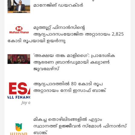
മാനേജിങ് ഡയറക്ടർ
മുത്തൂറ്റ് ഫിനാൻസിന്റെ
ആദ്യപാദസംയോജിത അറ്റാദായം 2,825
കോടി രൂപയായി ഉയർന്നു
‘അക്ഷയ തങ്ക മാളിഗൈ’: പ്രാദേശിക
ആഭരണ ബ്രാന്‍ഡുമായി കല്യാണ്‍
ജുവലേഴ്‌സ്
ആദ്യപാദത്തിൽ 80 കോടി രൂപ
അറ്റാദായം നേടി ഇസാഫ് ബാങ്ക്
മികച്ച തൊഴിലിടങ്ങളിൽ എട്ടാം
സ്ഥാനത്ത് ഉജ്ജീവൻ സ്മോൾ ഫിനാൻസ്
ബാങ്ക്