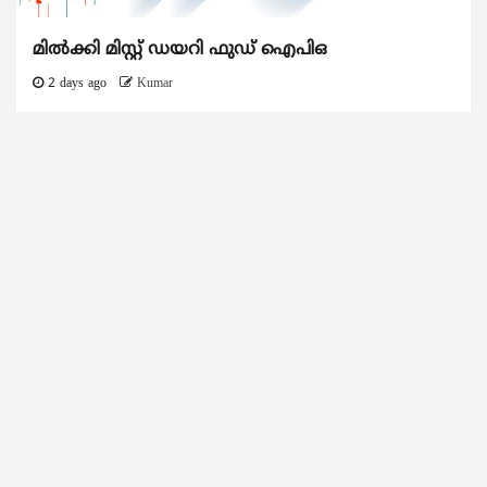
മിൽക്കി മിസ്റ്റ് ഡയറി ഫുഡ് ഐപിഒ
2 days ago
Kumar