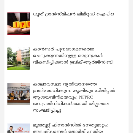
ധൂത് ട്രാൻസ്മിഷൻ ലിമിറ്റഡ് ഐപിഒ
കാന്‍സര്‍ പുനരാഗമനത്തെ
ചെറുക്കുന്നതിനുള്ള മരുന്നുകള്‍
വികസിപ്പിക്കാന്‍ ബ്രിക്-ആര്‍ജിസിബി
കാലാവസ്ഥാ വ്യതിയാനത്തെ
പ്രതിരോധിക്കുന്ന കൃഷിയും ഡിജിറ്റൽ
ആശയവിനിമയവും: NFPRC
ജനപ്രതിനിധികൾക്കായി ശില്പശാല
സംഘടിപ്പിച്ചു
മുത്തൂറ്റ് ഫിനാൻസിൽ നേതൃമാറ്റം:
അലക്സാണ്ടർ ജോർജ് പുതിയ