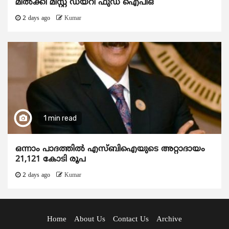
മിൽക്കി മിസ്റ്റ് ഡയറി ഫുഡ് ഐപിഒ
2 days ago
Kumar
1 min read
ഒന്നാം പാദത്തിൽ എസ്ബിഐയുടെ അറ്റാദായം
21,121 കോടി രൂപ
2 days ago
Kumar
Home
About Us
Contact Us
Archive