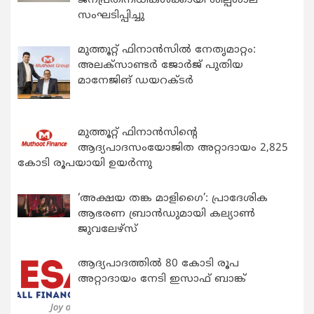
ജനപ്രതിനിധികൾക്കായി ശില്പശാല
സംഘടിപ്പിച്ചു
മുത്തൂറ്റ് ഫിനാൻസിൽ നേതൃമാറ്റം:
അലക്സാണ്ടർ ജോർജ് പുതിയ
മാനേജിങ് ഡയറക്ടർ
മുത്തൂറ്റ് ഫിനാൻസിന്റെ
ആദ്യപാദസംയോജിത അറ്റാദായം 2,825
കോടി രൂപയായി ഉയർന്നു
‘അക്ഷയ തങ്ക മാളിഗൈ’: പ്രാദേശിക
ആഭരണ ബ്രാന്‍ഡുമായി കല്യാണ്‍
ജുവലേഴ്‌സ്
ആദ്യപാദത്തിൽ 80 കോടി രൂപ
അറ്റാദായം നേടി ഇസാഫ് ബാങ്ക്