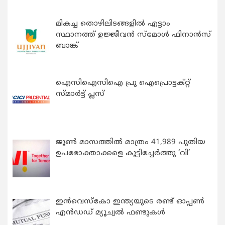
മികച്ച തൊഴിലിടങ്ങളിൽ എട്ടാം
സ്ഥാനത്ത് ഉജ്ജീവൻ സ്മോൾ ഫിനാൻസ്
ബാങ്ക്
ഐസിഐസിഐ പ്രു ഐപ്രൊട്ടക്റ്റ്
സ്മാർട്ട് പ്ലസ്
ജൂൺ മാസത്തിൽ മാത്രം 41,989 പുതിയ
ഉപഭോക്താക്കളെ കൂട്ടിച്ചേർത്തു ‘വി’
ഇന്‍വെസ്കോ ഇന്ത്യയുടെ രണ്ട് ഓപ്പണ്‍
എന്‍ഡഡ് മ്യൂച്വല്‍ ഫണ്ടുകള്‍