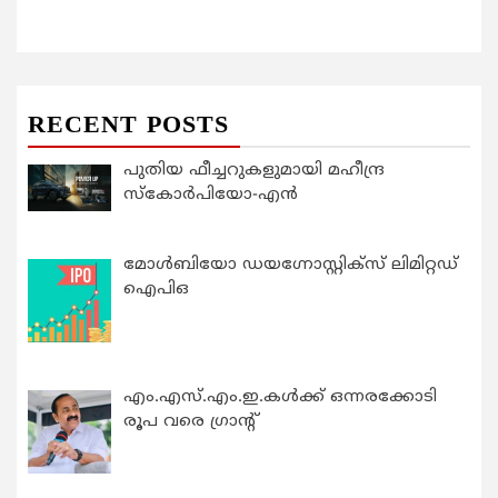
RECENT POSTS
പുതിയ ഫീച്ചറുകളുമായി മഹീന്ദ്ര
സ്കോർപിയോ-എൻ
മോൾബിയോ ഡയഗ്നോസ്റ്റിക്സ് ലിമിറ്റഡ്
ഐപിഒ
എം.എസ്.എം.ഇ.കൾക്ക് ഒന്നരക്കോടി
രൂപ വരെ ഗ്രാന്റ്