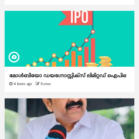
മോൾബിയോ ഡയഗ്നോസ്റ്റിക്സ് ലിമിറ്റഡ് ഐപിഒ
4 hours ago
Kumar