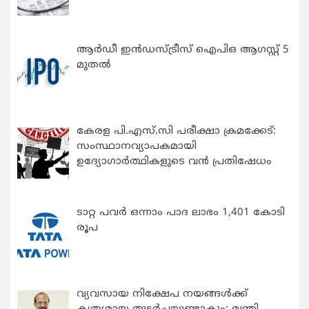
ആർഡീ ഇൻഡസ്ട്രീസ് ഐപിഒ ആഗസ്റ്റ് 5
മുതൽ
കേരള പി.എസ്.സി പരീക്ഷാ ക്രമക്കേട്:
സംസ്ഥാനവ്യാപകമായി
ഉദ്യോഗാര്‍ത്ഥികളുടെ വന്‍ പ്രതിഷേധം
ടാറ്റ പവർ ഒന്നാം പാദ ലാഭം 1,401 കോടി
രൂപ
വ്യവസായ നിക്ഷേപ നയങ്ങള്‍ക്ക്