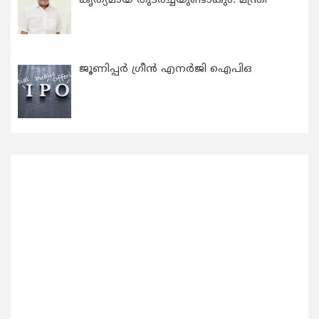
കൃത്യമായ തുടര്‍ച്ചയുണ്ടാകും: മന്ത്രി
ജൂണിപ്പർ ഗ്രീൻ എനർജി ഐപിഒ