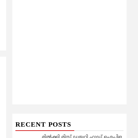
RECENT POSTS
മിൽക്കി മിസ്റ്റ് ഡയറി ഫുഡ് ഐപിഒ