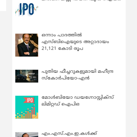
ഒന്നാം പാദത്തിൽ
എസ്ബിഐയുടെ അറ്റാദായം
21,121 കോടി രൂപ
പുതിയ ഫീച്ചറുകളുമായി മഹീന്ദ്ര
സ്കോർപിയോ-എൻ
മോൾബിയോ ഡയഗ്നോസ്റ്റിക്സ്
ലിമിറ്റഡ് ഐപിഒ
എം.എസ്.എം.ഇ.കൾക്ക്