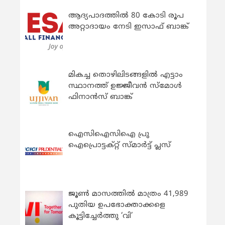
ആദ്യപാദത്തിൽ 80 കോടി രൂപ
അറ്റാദായം നേടി ഇസാഫ് ബാങ്ക്
മികച്ച തൊഴിലിടങ്ങളിൽ എട്ടാം
സ്ഥാനത്ത് ഉജ്ജീവൻ സ്മോൾ
ഫിനാൻസ് ബാങ്ക്
ഐസിഐസിഐ പ്രു
ഐപ്രൊട്ടക്റ്റ് സ്മാർട്ട് പ്ലസ്
ജൂൺ മാസത്തിൽ മാത്രം 41,989
പുതിയ ഉപഭോക്താക്കളെ
കൂട്ടിച്ചേർത്തു ‘വി’