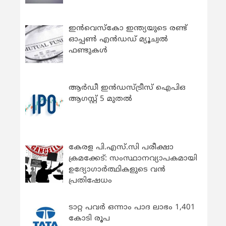
ഇന്‍വെസ്കോ ഇന്ത്യയുടെ രണ്ട്
ഓപ്പണ്‍ എന്‍ഡഡ് മ്യൂച്വല്‍
ഫണ്ടുകള്‍
ആർഡീ ഇൻഡസ്ട്രീസ് ഐപിഒ
ആഗസ്റ്റ് 5 മുതൽ
കേരള പി.എസ്.സി പരീക്ഷാ
ക്രമക്കേട്: സംസ്ഥാനവ്യാപകമായി
ഉദ്യോഗാര്‍ത്ഥികളുടെ വന്‍
പ്രതിഷേധം
ടാറ്റ പവർ ഒന്നാം പാദ ലാഭം 1,401
കോടി രൂപ