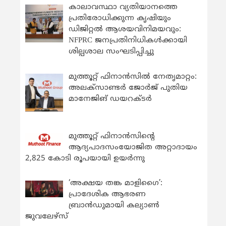
കാലാവസ്ഥാ വ്യതിയാനത്തെ
പ്രതിരോധിക്കുന്ന കൃഷിയും
ഡിജിറ്റൽ ആശയവിനിമയവും:
NFPRC ജനപ്രതിനിധികൾക്കായി
ശില്പശാല സംഘടിപ്പിച്ചു
മുത്തൂറ്റ് ഫിനാൻസിൽ നേതൃമാറ്റം:
അലക്സാണ്ടർ ജോർജ് പുതിയ
മാനേജിങ് ഡയറക്ടർ
മുത്തൂറ്റ് ഫിനാൻസിന്റെ
ആദ്യപാദസംയോജിത അറ്റാദായം
2,825 കോടി രൂപയായി ഉയർന്നു
‘അക്ഷയ തങ്ക മാളിഗൈ’:
പ്രാദേശിക ആഭരണ
ബ്രാന്‍ഡുമായി കല്യാണ്‍
ജുവലേഴ്‌സ്