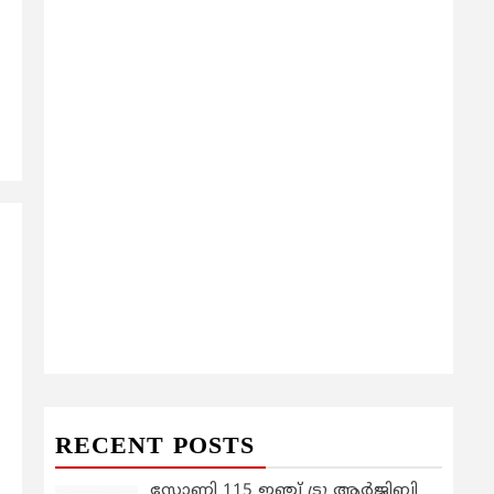
RECENT POSTS
സോണി 115 ഇഞ്ച് ട്രൂ ആർജിബി