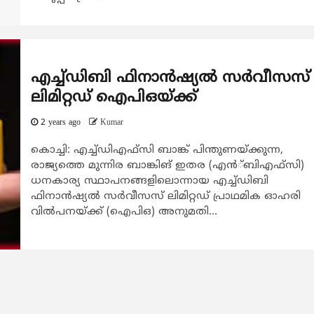
എച്ച്ഡിബി ഫിനാന്‍ഷ്യല്‍ സര്‍വീസസ്
ലിമിറ്റഡ് ഐപിഒയ്ക്ക്
2 years ago
Kumar
കൊച്ചി: എച്ച്ഡിഎഫ്സി ബാങ്ക് പിന്തുണയ്ക്കുന്ന,
രാജ്യത്തെ മുന്നിര ബാങ്കിങ് ഇതര (എന്‍്ബിഎഫ്സി)
ധനകാര്യ സ്ഥാപനങ്ങളിലൊന്നായ എച്ച്ഡിബി
ഫിനാന്‍ഷ്യല്‍ സര്‍വീസസ് ലിമിറ്റഡ് പ്രാഥമിക ഓഹരി
വില്‍പനയ്ക്ക് (ഐപിഒ) അനുമതി...