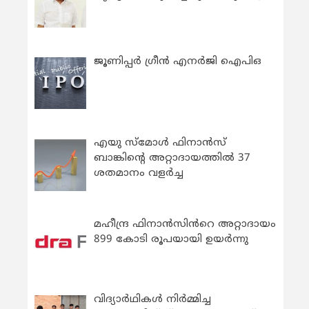
ജൂണിപ്പർ ഗ്രീൻ എനർജി ഐപിഒ
എയു സ്‌മോൾ ഫിനാൻസ്
ബാങ്കിന്റെ അറ്റാദായത്തിൽ 37
ശതമാനം വളർച്ച
മഹീന്ദ്ര ഫിനാൻസിൻറെ അറ്റാദായം
899 കോടി രൂപയായി ഉയർന്നു
വിദ്യാര്‍ഥികള്‍ നിര്‍മ്മിച്ച