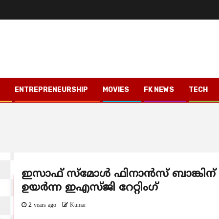
ENTREPRENEURSHIP
MOVIES
FK NEWS
TECH
ഇസാഫ് സ്‌മോൾ ഫിനാൻസ് ബാങ്കിന്
ഉയർന്ന ഇഎസ്ജി റേറ്റിംഗ്
2 years ago
Kumar