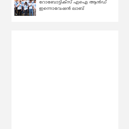
റോബോട്ടിക്സ് എഐ ആന്‍ഡ്
ഇന്നൊവേഷന്‍ ലാബ്