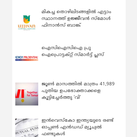
മികച്ച തൊഴിലിടങ്ങളിൽ എട്ടാം
സ്ഥാനത്ത് ഉജ്ജീവൻ സ്മോൾ
ഫിനാൻസ് ബാങ്ക്
ഐസിഐസിഐ പ്രു
ഐപ്രൊട്ടക്റ്റ് സ്മാർട്ട് പ്ലസ്
ജൂൺ മാസത്തിൽ മാത്രം 41,989
പുതിയ ഉപഭോക്താക്കളെ
കൂട്ടിച്ചേർത്തു ‘വി’
ഇന്‍വെസ്കോ ഇന്ത്യയുടെ രണ്ട്
ഓപ്പണ്‍ എന്‍ഡഡ് മ്യൂച്വല്‍
ഫണ്ടുകള്‍