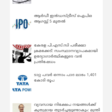
ആർഡീ ഇൻഡസ്ട്രീസ് ഐപിഒ
ആഗസ്റ്റ് 5 മുതൽ
കേരള പി.എസ്.സി പരീക്ഷാ
ക്രമക്കേട്: സംസ്ഥാനവ്യാപകമായി
ഉദ്യോഗാര്‍ത്ഥികളുടെ വന്‍
പ്രതിഷേധം
ടാറ്റ പവർ ഒന്നാം പാദ ലാഭം 1,401
കോടി രൂപ
വ്യവസായ നിക്ഷേപ നയങ്ങള്‍ക്ക്
കൃത്യമായ തുടര്‍ച്ചയുണ്ടാകും: മന്ത്രി