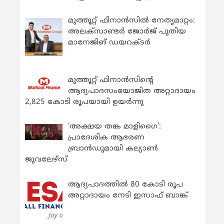
മുത്തൂറ്റ് ഫിനാൻസിൽ നേതൃമാറ്റം:
അലക്സാണ്ടർ ജോർജ് പുതിയ
മാനേജിങ് ഡയറക്ടർ
മുത്തൂറ്റ് ഫിനാൻസിന്റെ
ആദ്യപാദസംയോജിത അറ്റാദായം
2,825 കോടി രൂപയായി ഉയർന്നു
‘അക്ഷയ തങ്ക മാളിഗൈ’:
പ്രാദേശിക ആഭരണ
ബ്രാന്‍ഡുമായി കല്യാണ്‍
ജുവലേഴ്‌സ്
ആദ്യപാദത്തിൽ 80 കോടി രൂപ
അറ്റാദായം നേടി ഇസാഫ് ബാങ്ക്