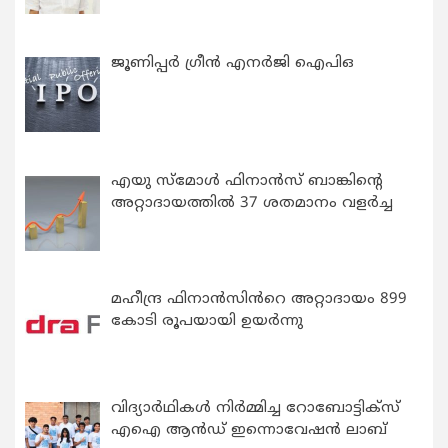
ജൂണിപ്പർ ഗ്രീൻ എനർജി ഐപിഒ
എയു സ്‌മോൾ ഫിനാൻസ് ബാങ്കിന്റെ
അറ്റാദായത്തിൽ 37 ശതമാനം വളർച്ച
മഹീന്ദ്ര ഫിനാൻസിൻറെ അറ്റാദായം 899
കോടി രൂപയായി ഉയർന്നു
വിദ്യാര്‍ഥികള്‍ നിര്‍മ്മിച്ച റോബോട്ടിക്സ്
എഐ ആന്‍ഡ് ഇന്നൊവേഷന്‍ ലാബ്