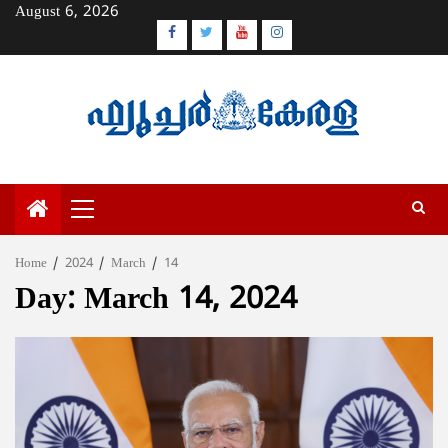
Skip
August 6, 2026
to
Facebook
Twitter
Youtube
Instagram
content
Primary
Menu
Home
2024
March
14
Day:
March 14, 2024