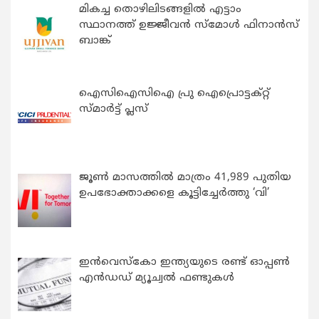
മികച്ച തൊഴിലിടങ്ങളിൽ എട്ടാം
സ്ഥാനത്ത് ഉജ്ജീവൻ സ്മോൾ ഫിനാൻസ്
ബാങ്ക്
ഐസിഐസിഐ പ്രു ഐപ്രൊട്ടക്റ്റ്
സ്മാർട്ട് പ്ലസ്
ജൂൺ മാസത്തിൽ മാത്രം 41,989 പുതിയ
ഉപഭോക്താക്കളെ കൂട്ടിച്ചേർത്തു ‘വി’
ഇന്‍വെസ്കോ ഇന്ത്യയുടെ രണ്ട് ഓപ്പണ്‍
എന്‍ഡഡ് മ്യൂച്വല്‍ ഫണ്ടുകള്‍