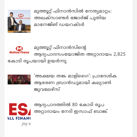
മുത്തൂറ്റ് ഫിനാൻസിൽ നേതൃമാറ്റം:
അലക്സാണ്ടർ ജോർജ് പുതിയ
മാനേജിങ് ഡയറക്ടർ
മുത്തൂറ്റ് ഫിനാൻസിന്റെ
ആദ്യപാദസംയോജിത അറ്റാദായം 2,825
കോടി രൂപയായി ഉയർന്നു
‘അക്ഷയ തങ്ക മാളിഗൈ’: പ്രാദേശിക
ആഭരണ ബ്രാന്‍ഡുമായി കല്യാണ്‍
ജുവലേഴ്‌സ്
ആദ്യപാദത്തിൽ 80 കോടി രൂപ
അറ്റാദായം നേടി ഇസാഫ് ബാങ്ക്