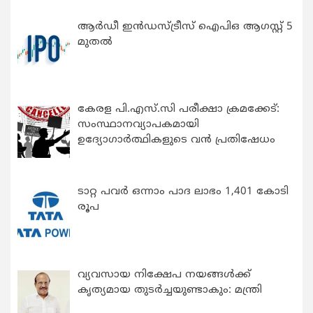
ആർഡീ ഇൻഡസ്ട്രീസ് ഐപിഒ ആഗസ്റ്റ് 5
മുതൽ
കേരള പി.എസ്.സി പരീക്ഷാ ക്രമക്കേട്:
സംസ്ഥാനവ്യാപകമായി
ഉദ്യോഗാര്‍ത്ഥികളുടെ വന്‍ പ്രതിഷേധം
ടാറ്റ പവർ ഒന്നാം പാദ ലാഭം 1,401 കോടി
രൂപ
വ്യവസായ നിക്ഷേപ നയങ്ങള്‍ക്ക്
കൃത്യമായ തുടര്‍ച്ചയുണ്ടാകും: മന്ത്രി