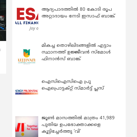
ആദ്യപാദത്തിൽ 80 കോടി രൂപ
അറ്റാദായം നേടി ഇസാഫ് ബാങ്ക്
മികച്ച തൊഴിലിടങ്ങളിൽ എട്ടാം
ര
സ്ഥാനത്ത് ഉജ്ജീവൻ സ്മോൾ
ഫിനാൻസ് ബാങ്ക്
ഐസിഐസിഐ പ്രു
ഐപ്രൊട്ടക്റ്റ് സ്മാർട്ട് പ്ലസ്
ജൂൺ മാസത്തിൽ മാത്രം 41,989
പുതിയ ഉപഭോക്താക്കളെ
കൂട്ടിച്ചേർത്തു ‘വി’