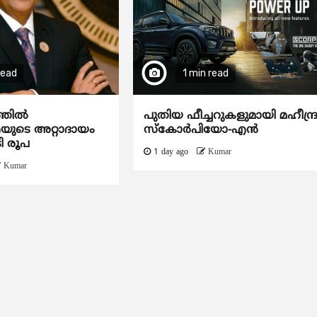
read
1 min read
ത്തിൽ
പുതിയ ഫീച്ചറുകളുമായി മഹീന്ദ്
ടെ അറ്റാദായം
സ്കോർപിയോ-എൻ
ി രൂപ
1 day ago
Kumar
Kumar