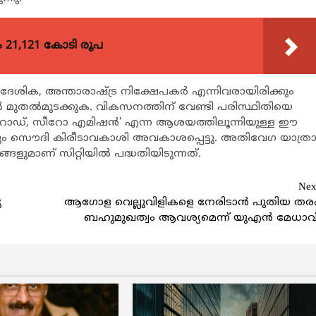
21,121 കോടി രൂപ
്രാദേശിക, അന്താരാഷ്ട്ര നിക്ഷേപകർ എന്നിവരായിരിക്കും
 മുതൽമുടക്കുക. വികസനത്തിന് വേണ്ടി പരിസ്ഥിതിയെ
ോ റോഡ്, സീറോ എമിഷൻ’ എന്ന ആശയത്തിലൂന്നിയുള്ള ഈ
ുമെന്നും സൌദി കിരീടാവകാശി അവകാശപ്പെട്ടു. അതിവേഗ യാത്ര
മാണ് സിറ്റിയിൽ പദ്ധതിയിടുന്നത്.
Nex
യ
ആഗോള വെല്ലുവിളികളെ നേരിടാൻ പുതിയ തര
ബഹുമുഖത്വം ആവശ്യമെന്ന് യുഎൻ മേധാവ