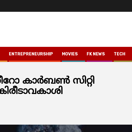
ENTREPRENEURSHIP
MOVIES
FK NEWS
TECH
സീറോ കാർബൺ സിറ്റി
കിരീടാവകാശി