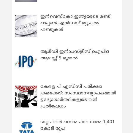
ഇന്‍വെസ്കോ ഇന്ത്യയുടെ രണ്ട്
ഓപ്പണ്‍ എന്‍ഡഡ് മ്യൂച്വല്‍
ഫണ്ടുകള്‍
ആർഡീ ഇൻഡസ്ട്രീസ് ഐപിഒ
ആഗസ്റ്റ് 5 മുതൽ
കേരള പി.എസ്.സി പരീക്ഷാ
ക്രമക്കേട്: സംസ്ഥാനവ്യാപകമായി
ഉദ്യോഗാര്‍ത്ഥികളുടെ വന്‍
പ്രതിഷേധം
ടാറ്റ പവർ ഒന്നാം പാദ ലാഭം 1,401
കോടി രൂപ