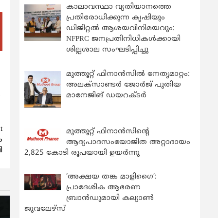
കാലാവസ്ഥാ വ്യതിയാനത്തെ
പ്രതിരോധിക്കുന്ന കൃഷിയും
ഡിജിറ്റൽ ആശയവിനിമയവും:
NFPRC ജനപ്രതിനിധികൾക്കായി
ശില്പശാല സംഘടിപ്പിച്ചു
മുത്തൂറ്റ് ഫിനാൻസിൽ നേതൃമാറ്റം:
അലക്സാണ്ടർ ജോർജ് പുതിയ
മാനേജിങ് ഡയറക്ടർ
ാ
t
മുത്തൂറ്റ് ഫിനാൻസിന്റെ
ം
ആദ്യപാദസംയോജിത അറ്റാദായം
ി
2,825 കോടി രൂപയായി ഉയർന്നു
‘അക്ഷയ തങ്ക മാളിഗൈ’:
പ്രാദേശിക ആഭരണ
ബ്രാന്‍ഡുമായി കല്യാണ്‍
ജുവലേഴ്‌സ്