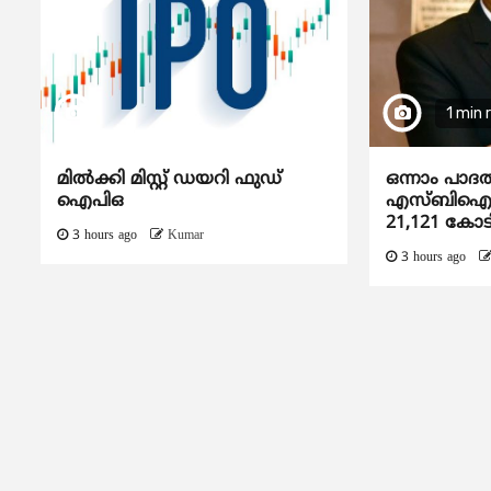
1 min 
മിൽക്കി മിസ്റ്റ് ഡയറി ഫുഡ്
ഒന്നാം പാദ
ഐപിഒ
എസ്ബിഐയു
21,121 കോട
3 hours ago
Kumar
3 hours ago