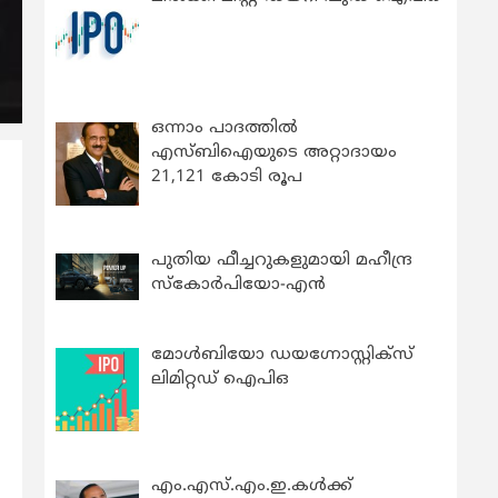
ഒന്നാം പാദത്തിൽ
എസ്ബിഐയുടെ അറ്റാദായം
21,121 കോടി രൂപ
പുതിയ ഫീച്ചറുകളുമായി മഹീന്ദ്ര
സ്കോർപിയോ-എൻ
മോൾബിയോ ഡയഗ്നോസ്റ്റിക്സ്
ലിമിറ്റഡ് ഐപിഒ
എം.എസ്.എം.ഇ.കൾക്ക്