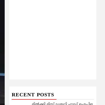
RECENT POSTS
മിൽക്കി മിസ്റ്റ് ഡയറി ഫുഡ് ഐപിഒ