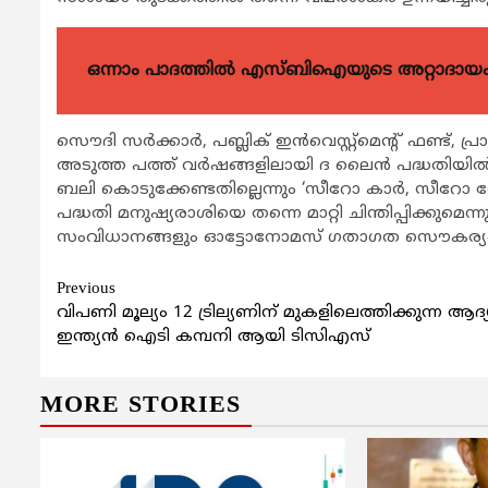
ഒന്നാം പാദത്തിൽ എസ്ബിഐയുടെ അറ്റാദായം 
സൌദി സർക്കാർ, പബ്ലിക് ഇൻവെസ്റ്റ്മെന്റ് ഫണ്ട്, പ
അടുത്ത പത്ത് വർഷങ്ങളിലായി ദ ലൈൻ പദ്ധതിയിൽ
ബലി കൊടുക്കേണ്ടതില്ലെന്നും ‘സീറോ കാർ, സീറ
പദ്ധതി മനുഷ്യരാശിയെ തന്നെ മാറ്റി ചിന്തിപ്പിക്ക
സംവിധാനങ്ങളും ഓട്ടോനോമസ് ഗതാഗത സൌകര്യങ്ങളു
Continue
Previous
വിപണി മൂല്യം 12 ട്രില്യണിന് മുകളിലെത്തിക്കുന്ന ആദ്
Reading
ഇന്ത്യന്‍ ഐടി കമ്പനി ആയി ടിസിഎസ്
MORE STORIES