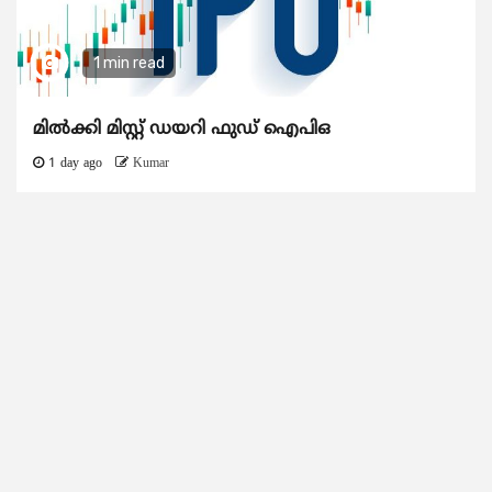
1 min read
മിൽക്കി മിസ്റ്റ് ഡയറി ഫുഡ് ഐപിഒ
1 day ago
Kumar