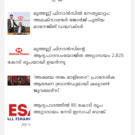
മുത്തൂറ്റ് ഫിനാൻസിൽ നേതൃമാറ്റം:
അലക്സാണ്ടർ ജോർജ് പുതിയ
മാനേജിങ് ഡയറക്ടർ
മുത്തൂറ്റ് ഫിനാൻസിന്റെ
ആദ്യപാദസംയോജിത അറ്റാദായം 2,825
കോടി രൂപയായി ഉയർന്നു
‘അക്ഷയ തങ്ക മാളിഗൈ’: പ്രാദേശിക
ആഭരണ ബ്രാന്‍ഡുമായി കല്യാണ്‍
ജുവലേഴ്‌സ്
ആദ്യപാദത്തിൽ 80 കോടി രൂപ
അറ്റാദായം നേടി ഇസാഫ് ബാങ്ക്