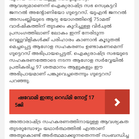
ആവശ്യമാണെന്ന് ഐക്യരാഷ്ട്ര സഭ സെക്രട്ടറി
ജനറൽ അന്റോണിയോ ഗുട്ടെറസ്. യുഎൻ ജനറൽ
അസംബ്ലിയുടെ ആദ്യ യോഗത്തിന്റെ 75ാമത്
വാർഷികത്തിന് തുടക്കം കുറിച്ചുള്ള വിർച്വൽ
പ്രസംഗത്തിലാ‍ണ് ലോകം ഇന്ന് നേരിടുന്ന
വെല്ലുവിളികൾക്ക് പരിഹാരം കാണാൻ കൂടുതൽ
മെച്ചപ്പെട്ട ആഗോള സഹകരണം ഉണ്ടാകണമെന്ന്
ഗുട്ടെറസ് അഭിപ്രായപ്പെട്ടത്. ഐക്യരാഷ്ട്ര സഭയുടെ
സഹകരണത്തോടെ നടന്ന ആഗോള സർവ്വേയിൽ
പ്രതികരിച്ച 97 ശതമാനം ആളുകളും ഈ
അഭിപ്രായമാണ് പങ്കുവെച്ചതെന്നും ഗുട്ടെറസ്
പറഞ്ഞു.
ഷവോമി ഇന്ത്യ റെഡ്മി നോട്ട് 17
5ജി
അന്താരാഷ്ട്ര സഹകരണത്തിനായുള്ള ആവശ്യകത
തുടരുമ്പോഴും യഥാർത്ഥത്തിൽ എന്താണ്
അതുകൊണ്ട് അർത്ഥമാക്കുന്നതെന്നത് സംബന്ധിച്ച