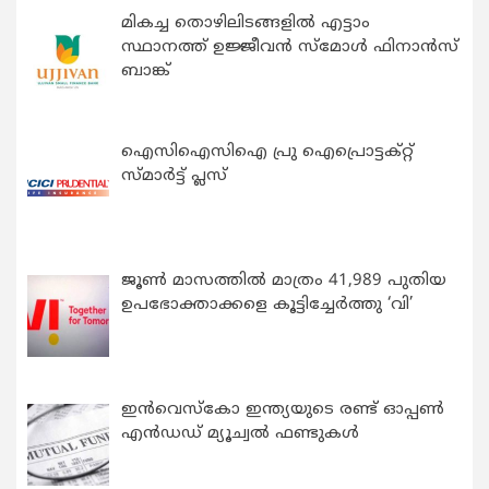
മികച്ച തൊഴിലിടങ്ങളിൽ എട്ടാം
സ്ഥാനത്ത് ഉജ്ജീവൻ സ്മോൾ ഫിനാൻസ്
ബാങ്ക്
ഐസിഐസിഐ പ്രു ഐപ്രൊട്ടക്റ്റ്
സ്മാർട്ട് പ്ലസ്
ജൂൺ മാസത്തിൽ മാത്രം 41,989 പുതിയ
ഉപഭോക്താക്കളെ കൂട്ടിച്ചേർത്തു ‘വി’
ഇന്‍വെസ്കോ ഇന്ത്യയുടെ രണ്ട് ഓപ്പണ്‍
എന്‍ഡഡ് മ്യൂച്വല്‍ ഫണ്ടുകള്‍