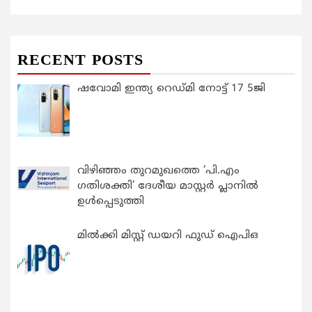
RECENT POSTS
ഷവോമി ഇന്ത്യ റെഡ്മി നോട്ട് 17 5ജി
വിഴിഞ്ഞം തുറമുഖത്തെ ‘പി.എം
ഗതിശക്തി’ ദേശീയ മാസ്റ്റർ പ്ലാനിൽ
ഉൾപ്പെടുത്തി
മിൽക്കി മിസ്റ്റ് ഡയറി ഫുഡ് ഐപിഒ