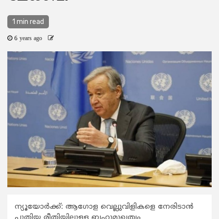
1 min read
6 years ago
ന്യൂയോർക്ക്: ആഗോള വെല്ലുവിളികളെ നേരിടാൻ
പുതിയ രീതിയിലുള്ള ബഹുമുഖത്വം