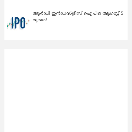
ആർഡീ ഇൻഡസ്ട്രീസ് ഐപിഒ ആഗസ്റ്റ് 5
മുതൽ