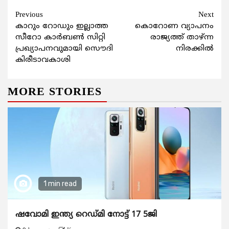
Continue
Previous
Next
കാറും റോഡും ഇല്ലാത്ത
കൊറോണ വ്യാപനം
Reading
സീറോ കാർബൺ സിറ്റി
രാജ്യത്ത് താഴ്ന്ന
പ്രഖ്യാപനവുമായി സൌദി
നിരക്കില്‍
കിരീടാവകാശി
MORE STORIES
1 min read
ഷവോമി ഇന്ത്യ റെഡ്മി നോട്ട് 17 5ജി