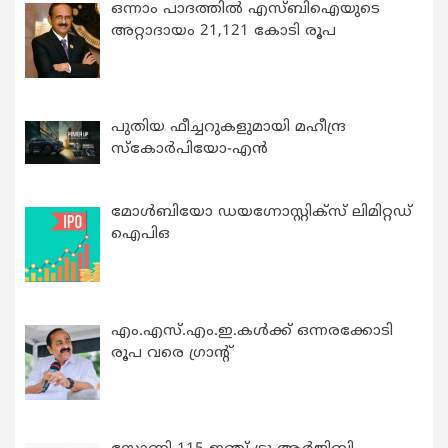
ഒന്നാം പാദത്തിൽ എസ്ബിഐയുടെ
അറ്റാദായം 21,121 കോടി രൂപ
പുതിയ ഫീച്ചറുകളുമായി മഹീന്ദ്ര
സ്കോർപിയോ-എൻ
മോൾബിയോ ഡയഗ്നോസ്റ്റിക്സ് ലിമിറ്റഡ്
ഐപിഒ
എം.എസ്.എം.ഇ.കൾക്ക് ഒന്നരക്കോടി
രൂപ വരെ ഗ്രാന്റ്