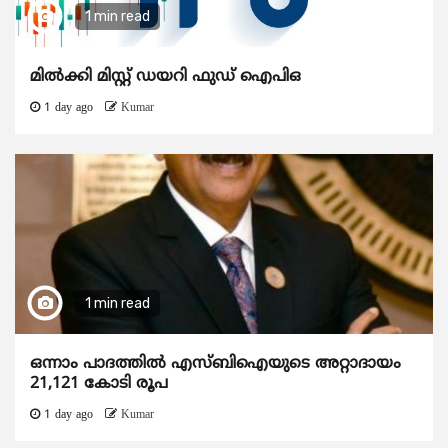
1 min read
മിൽക്കി മിസ്റ്റ് ഡയറി ഫുഡ് ഐപിഒ
1 day ago
Kumar
1 min read
ഒന്നാം പാദത്തിൽ എസ്ബിഐയുടെ അറ്റാദായം
21,121 കോടി രൂപ
1 day ago
Kumar