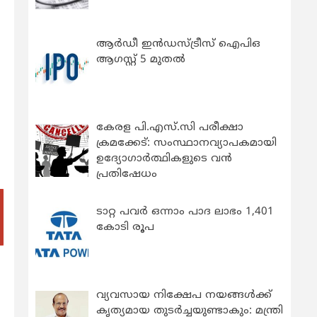
ആർഡീ ഇൻഡസ്ട്രീസ് ഐപിഒ
ആഗസ്റ്റ് 5 മുതൽ
കേരള പി.എസ്.സി പരീക്ഷാ
ക്രമക്കേട്: സംസ്ഥാനവ്യാപകമായി
ഉദ്യോഗാര്‍ത്ഥികളുടെ വന്‍
പ്രതിഷേധം
ടാറ്റ പവർ ഒന്നാം പാദ ലാഭം 1,401
കോടി രൂപ
വ്യവസായ നിക്ഷേപ നയങ്ങള്‍ക്ക്
കൃത്യമായ തുടര്‍ച്ചയുണ്ടാകും: മന്ത്രി