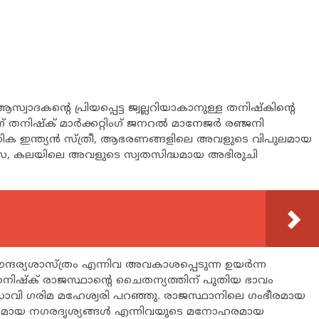
വാദകന്‍റെ പ്രിയപ്പെട്ട ജ്വല്ലറിയാകാനുള്ള തനിഷ്കിന്‍റെ
് തനിഷ്ക് മാർക്കറ്റിംഗ് ജനറൽ മാനേജർ രഞ്ജനി
നിക ഇന്ത്യൻ സ്ത്രീ, ആഭരണങ്ങളിലെ അവളുടെ വിപുലമായ
ാസ, കലയിലെ അവളുടെ സ്വതസിദ്ധമായ അഭിരുചി
ൗന്ദര്യശാസ്ത്രം എന്നിവ അവകാശപ്പെടുന്ന ഉയർന്ന
നിഷ്ക് രാജസ്ഥാന്റെ ചൈതന്യത്തിന് പുതിയ ഭാവം
വി ഗരിമ മഹേശ്വരി പറഞ്ഞു. രാജസ്ഥാനിലെ ഗംഭീരമായ
യ നഗരദൃശ്യങ്ങള്‍ എന്നിവയുടെ മനോഹരമായ