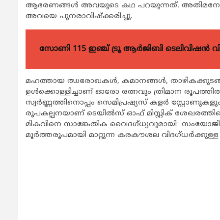
ആഭരണങ്ങള്‍ അവയുടെ കഥ പറയുന്നത്. അതിമനോ
അവയെ പുനരാവിഷ്ക്കരിച്ചു.
സോണി 115 ഇഞ്ച് ട്രൂ ആർജിബി ടെലിവിഷൻ 
മഹത്തായ ഝരോഖകൾ, കമാനങ്ങൾ, താഴികക്കുടങ്
ഉള്‍ക്കൊള്ളിച്ചാണ് ഓരോ രത്നവും ത്രിമാന രൂപത്തിൽ
സ്വർണ്ണത്തിനൊപ്പം സെമിപ്രഷ്യസ് കളർ സ്റ്റോണുകള
രൂപകല്പനയാണ് ടെയിൽസ് ഓഫ് മിസ്റ്റിക് ശേഖരത്
മികവിനെ സാങ്കേതിക വൈദഗ്ധ്യവുമായി സംയോജിപ്പ
മൂർത്തരൂപമായി മാറ്റുന്ന കരകൗശല വിദഗ്ധർക്കു