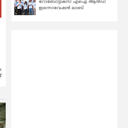
റോബോട്ടിക്സ് എഐ ആന്‍ഡ്
ഇന്നൊവേഷന്‍ ലാബ്
t
്