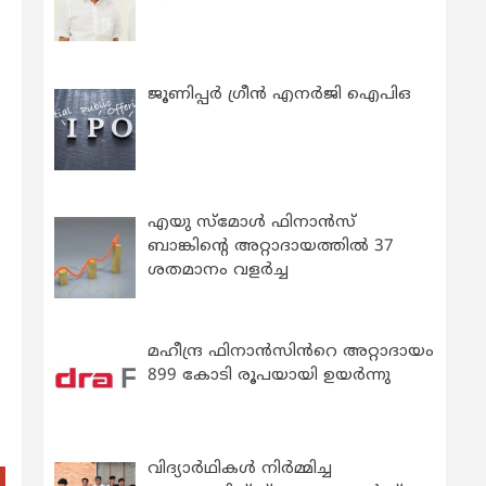
ജൂണിപ്പർ ഗ്രീൻ എനർജി ഐപിഒ
എയു സ്‌മോൾ ഫിനാൻസ്
ബാങ്കിന്റെ അറ്റാദായത്തിൽ 37
ശതമാനം വളർച്ച
മഹീന്ദ്ര ഫിനാൻസിൻറെ അറ്റാദായം
899 കോടി രൂപയായി ഉയർന്നു
വിദ്യാര്‍ഥികള്‍ നിര്‍മ്മിച്ച