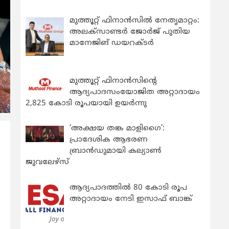
മുത്തൂറ്റ് ഫിനാൻസിൽ നേതൃമാറ്റം:
അലക്സാണ്ടർ ജോർജ് പുതിയ
മാനേജിങ് ഡയറക്ടർ
മുത്തൂറ്റ് ഫിനാൻസിന്റെ
ആദ്യപാദസംയോജിത അറ്റാദായം
2,825 കോടി രൂപയായി ഉയർന്നു
‘അക്ഷയ തങ്ക മാളിഗൈ’:
പ്രാദേശിക ആഭരണ
ബ്രാന്‍ഡുമായി കല്യാണ്‍
ജുവലേഴ്‌സ്
ആദ്യപാദത്തിൽ 80 കോടി രൂപ
അറ്റാദായം നേടി ഇസാഫ് ബാങ്ക്