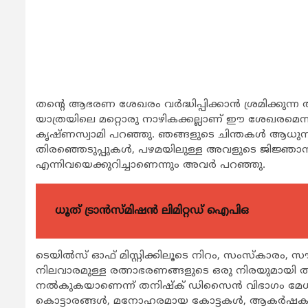
തന്‍റെ ആഭരണ ശേഖരം വർദ്ധിപ്പിക്കാൻ ശ്രമിക്കുന്ന ആസ്
യാത്രയിലെ മറ്റൊരു നാഴികക്കല്ലാണ് ഈ ശേഖരമെന്ന
കൃഷ്ണസ്വാമി പറഞ്ഞു. ഞങ്ങളുടെ ചിന്തകള്‍ ആധു
തിരഞ്ഞെടുപ്പുകൾ, പഴമയിലുള്ള അവളുടെ ജിജ്ഞ
എന്നിവയെക്കുറിച്ചാണെന്നും അവർ പറഞ്ഞു.
ധൂത് ട്രാൻസ്മിഷൻ ലിമിറ്റഡ് ഐപിഒ
ടെയിൽസ് ഓഫ് മിസ്റ്റിക്കിലൂടെ നിറം, സംസ്കാരം, സ
നിലവാരമുള്ള രത്നാഭരണങ്ങളുടെ ഒരു നിരയുമായി ത
നൽകുകയാണെന്ന് തനിഷ്‌ക് ഡിസൈൻ വിഭാഗം മേധാ
കൊട്ടാരങ്ങൾ, മനോഹരമായ കോട്ടകൾ, ആകർഷകമാ