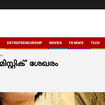
ENTREPRENEURSHIP
MOVIES
FK NEWS
TECH
രം
സ്റ്റിക്’ ശേഖരം