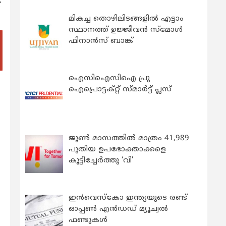
്
മികച്ച തൊഴിലിടങ്ങളിൽ എട്ടാം
സ്ഥാനത്ത് ഉജ്ജീവൻ സ്മോൾ
ഫിനാൻസ് ബാങ്ക്
ഐസിഐസിഐ പ്രു
ഐപ്രൊട്ടക്റ്റ് സ്മാർട്ട് പ്ലസ്
ജൂൺ മാസത്തിൽ മാത്രം 41,989
പുതിയ ഉപഭോക്താക്കളെ
കൂട്ടിച്ചേർത്തു ‘വി’
ഇന്‍വെസ്കോ ഇന്ത്യയുടെ രണ്ട്
ഓപ്പണ്‍ എന്‍ഡഡ് മ്യൂച്വല്‍
ഫണ്ടുകള്‍