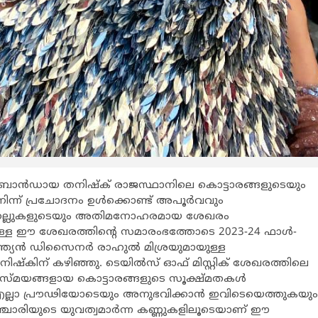
െയിൽ ബ്രാൻഡായ തനിഷ്ക് രാജസ്ഥാനിലെ കൊട്ടാരങ്ങളുടെയും
 നിന്ന് പ്രചോദനം ഉൾക്കൊണ്ട് അപൂർവവും
നക്കല്ലുകളുടെയും അതിമനോഹരമായ ശേഖരം
രിലുള്ള ഈ ശേഖരത്തിന്‍റെ സമാരംഭത്തോടെ 2023-24 ഫാൾ-
ത ഇന്ത്യൻ ഡിസൈനർ രാഹുൽ മിശ്രയുമായുള്ള
നിഷ്‌കിന് കഴിഞ്ഞു. ടെയിൽസ് ഓഫ് മിസ്റ്റിക് ശേഖരത്തിലെ
സ്മയങ്ങളായ കൊട്ടാരങ്ങളുടെ സൂക്ഷ്മതകൾ
ല്ലാ പ്രൗഢിയോടെയും അനുഭവിക്കാൻ ഇവിടെയെത്തുകയും
ചാരിയുടെ യുവത്വമാർന്ന കണ്ണുകളിലൂടെയാണ് ഈ