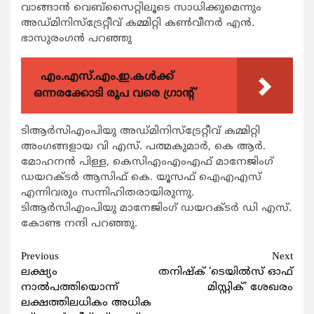
വാങ്ങാന്‍ വെബ്സൈറ്റിലൂടെ സാധിക്കുമെന്നും
അഡ്മിനിസ്ട്രേറ്റീവ് കമ്മിറ്റി കണ്‍വീനര്‍ എന്‍.
ഭാസുരംഗന്‍ പറഞ്ഞു
എം.എസ്.എം.ഇ.കൾക്ക്
ഒന്നരക്കോടി രൂപ വരെ ഗ്രാന്റ്
ടിആര്‍സിഎംപിയു അഡ്മിനിസ്ട്രേറ്റീവ് കമ്മിറ്റി
അംഗങ്ങളായ വി എസ്. പത്മകുമാര്‍, കെ ആര്‍.
മോഹനന്‍ പിള്ള, കെസിഎംഎംഎഫ് മാനേജിംഗ്
ഡയറക്ടര്‍ ആസിഫ് കെ. യൂസഫ് ഐഎഎസ്
എന്നിവരും സന്നിഹിതരായിരുന്നു.
ടിആര്‍സിഎംപിയു മാനേജിംഗ് ഡയറക്ടര്‍ ഡി എസ്.
കോണ്ട നന്ദി പറഞ്ഞു.
Continue
Previous
Next
ലക്ഷ്യം
തനിഷ്ക് ‘ടെയിൽസ് ഓഫ്
Reading
നാൽപത്തിയൊന്ന്
മിസ്റ്റിക്’ ശേഖരം
ലക്ഷത്തിലധികം അധിക