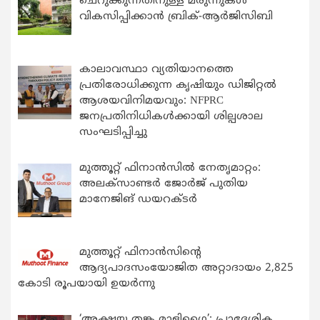
ചെറുക്കുന്നതിനുള്ള മരുന്നുകള്‍
വികസിപ്പിക്കാന്‍ ബ്രിക്-ആര്‍ജിസിബി
കാലാവസ്ഥാ വ്യതിയാനത്തെ
പ്രതിരോധിക്കുന്ന കൃഷിയും ഡിജിറ്റൽ
ആശയവിനിമയവും: NFPRC
ജനപ്രതിനിധികൾക്കായി ശില്പശാല
സംഘടിപ്പിച്ചു
മുത്തൂറ്റ് ഫിനാൻസിൽ നേതൃമാറ്റം:
അലക്സാണ്ടർ ജോർജ് പുതിയ
മാനേജിങ് ഡയറക്ടർ
മുത്തൂറ്റ് ഫിനാൻസിന്റെ
ആദ്യപാദസംയോജിത അറ്റാദായം 2,825
കോടി രൂപയായി ഉയർന്നു
‘അക്ഷയ തങ്ക മാളിഗൈ’: പ്രാദേശിക