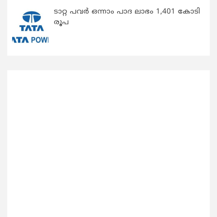
ടാറ്റ പവർ ഒന്നാം പാദ ലാഭം 1,401 കോടി
രൂപ