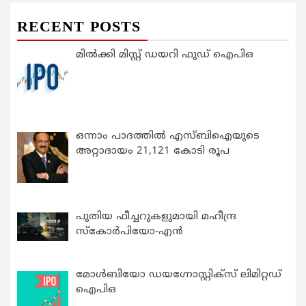
RECENT POSTS
മിൽക്കി മിസ്റ്റ് ഡയറി ഫുഡ് ഐപിഒ
ഒന്നാം പാദത്തിൽ എസ്ബിഐയുടെ
അറ്റാദായം 21,121 കോടി രൂപ
പുതിയ ഫീച്ചറുകളുമായി മഹീന്ദ്ര
സ്കോർപിയോ-എൻ
മോൾബിയോ ഡയഗ്നോസ്റ്റിക്സ് ലിമിറ്റഡ്
ഐപിഒ