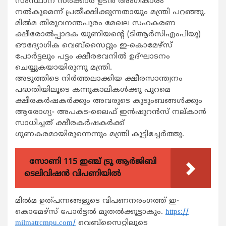
സംസ്ഥാന സര്‍ക്കാര്‍ ഉടന്‍ അംഗീകാരം
നല്‍കുമെന്ന് പ്രതീക്ഷിക്കുന്നതായും മന്ത്രി പറഞ്ഞു.
മില്‍മ തിരുവനന്തപുരം മേഖല സഹകരണ
ക്ഷീരോല്‍പ്പാദക യൂണിയന്‍റെ (ടിആര്‍സിഎംപിയു)
ഔദ്യോഗിക വെബ്സൈറ്റും ഇ-കൊമേഴ്സ്
പോര്‍ട്ടലും പട്ടം ക്ഷീരഭവനില്‍ ഉദ്ഘാടനം
ചെയ്യുകയായിരുന്നു മന്ത്രി.
അടുത്തിടെ നിര്‍ത്തലാക്കിയ ക്ഷീരസാന്ത്വനം
പദ്ധതിയിലൂടെ കന്നുകാലികള്‍ക്കു പുറമെ
ക്ഷീരകര്‍ഷകര്‍ക്കും അവരുടെ കുടുംബങ്ങള്‍ക്കും
ആരോഗ്യ- അപകട-ലൈഫ് ഇന്‍ഷുറന്‍സ് നല്കാന്‍
സാധിച്ചത് ക്ഷീരകര്‍ഷകര്‍ക്ക്
ഗുണകരമായിരുന്നെന്നും മന്ത്രി കൂട്ടിച്ചേര്‍ത്തു.
സോണി 115 ഇഞ്ച് ട്രൂ ആർജിബി
ടെലിവിഷൻ വിപണിയിൽ
മില്‍മ ഉത്പന്നങ്ങളുടെ വിപണനരംഗത്ത് ഇ-
കൊമേഴ്സ് പോര്‍ട്ടല്‍ മുതല്‍ക്കൂട്ടാകും.
https://
milmatrcmpu.com/
വെബ്സൈറ്റിലൂ
ടെ