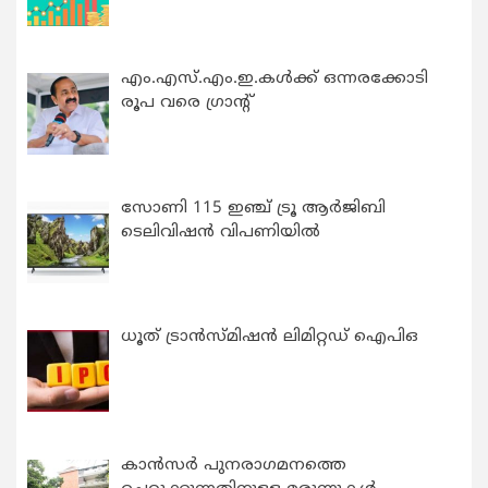
എം.എസ്.എം.ഇ.കൾക്ക് ഒന്നരക്കോടി
രൂപ വരെ ഗ്രാന്റ്
സോണി 115 ഇഞ്ച് ട്രൂ ആർജിബി
ടെലിവിഷൻ വിപണിയിൽ
ധൂത് ട്രാൻസ്മിഷൻ ലിമിറ്റഡ് ഐപിഒ
കാന്‍സര്‍ പുനരാഗമനത്തെ