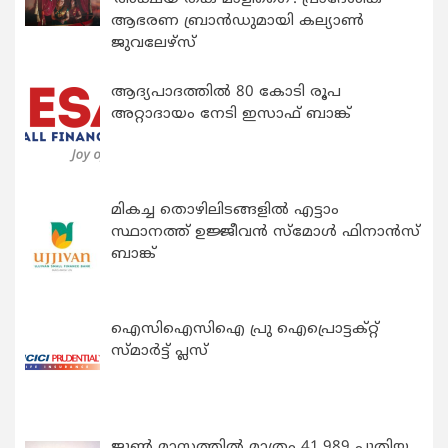
ആഭരണ ബ്രാന്‍ഡുമായി കല്യാണ്‍
ജുവലേഴ്‌സ്
ആദ്യപാദത്തിൽ 80 കോടി രൂപ
അറ്റാദായം നേടി ഇസാഫ് ബാങ്ക്
മികച്ച തൊഴിലിടങ്ങളിൽ എട്ടാം
സ്ഥാനത്ത് ഉജ്ജീവൻ സ്മോൾ ഫിനാൻസ്
ബാങ്ക്
ഐസിഐസിഐ പ്രു ഐപ്രൊട്ടക്റ്റ്
സ്മാർട്ട് പ്ലസ്
ജൂൺ മാസത്തിൽ മാത്രം 41,989 പുതിയ