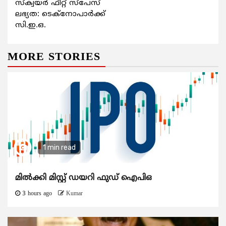
സ്‌ക്വയർ ഫീറ്റ് സ്പേസ്
ലഭ്യത: ടെക്നോപാർക്ക്
സി.ഇ.ഒ.
MORE STORIES
1 min read
മിൽക്കി മിസ്റ്റ് ഡയറി ഫുഡ് ഐപിഒ
3 hours ago
Kumar