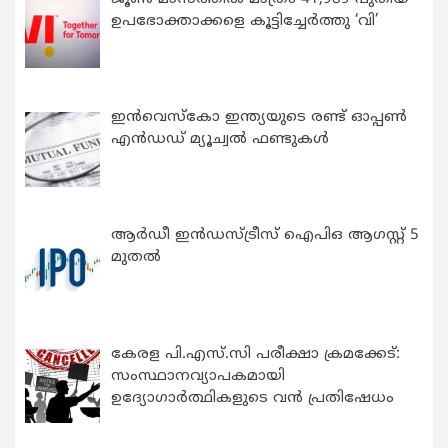
ഉപഭോക്താക്കളെ കൂട്ടിച്ചേർത്തു ‘വി’
ഇന്‍വെസ്കോ ഇന്ത്യയുടെ രണ്ട് ഓപ്പണ്‍
എന്‍ഡഡ് മ്യൂച്വല്‍ ഫണ്ടുകള്‍
ആർഡീ ഇൻഡസ്ട്രീസ് ഐപിഒ ആഗസ്റ്റ് 5
മുതൽ
കേരള പി.എസ്.സി പരീക്ഷാ ക്രമക്കേട്:
സംസ്ഥാനവ്യാപകമായി
ഉദ്യോഗാര്‍ത്ഥികളുടെ വന്‍ പ്രതിഷേധം