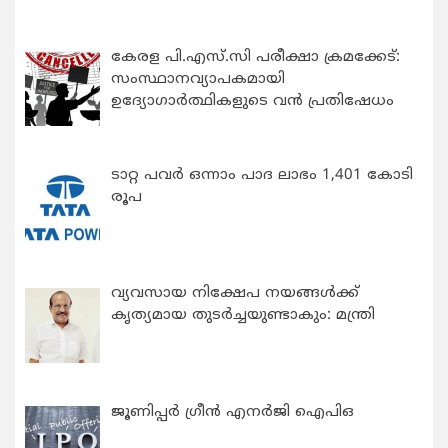
കേരള പി.എസ്.സി പരീക്ഷാ ക്രമക്കേട്:
സംസ്ഥാനവ്യാപകമായി
ഉദ്യോഗാര്‍ത്ഥികളുടെ വന്‍ പ്രതിഷേധം
ടാറ്റ പവർ ഒന്നാം പാദ ലാഭം 1,401 കോടി
രൂപ
വ്യവസായ നിക്ഷേപ നയങ്ങള്‍ക്ക്
കൃത്യമായ തുടര്‍ച്ചയുണ്ടാകും: മന്ത്രി
ജൂണിപ്പർ ഗ്രീൻ എനർജി ഐപിഒ