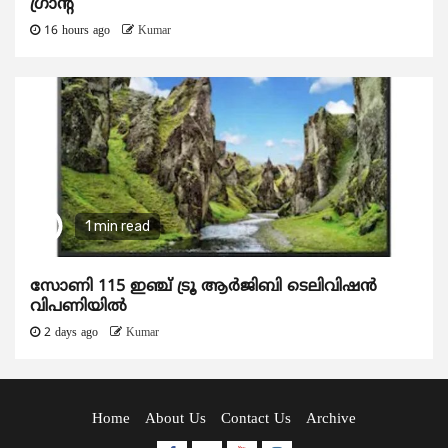
ഗ്രാന്റ്
16 hours ago
Kumar
1 min read
സോണി 115 ഇഞ്ച് ട്രൂ ആർജിബി ടെലിവിഷൻ
വിപണിയിൽ
2 days ago
Kumar
Home
About Us
Contact Us
Archive