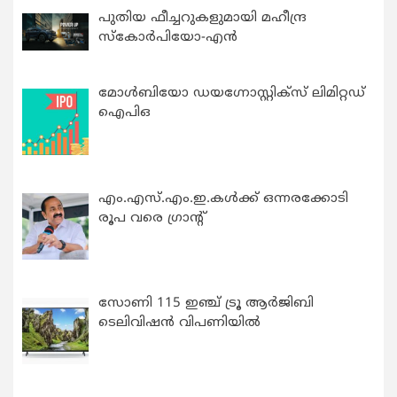
പുതിയ ഫീച്ചറുകളുമായി മഹീന്ദ്ര
സ്കോർപിയോ-എൻ
മോൾബിയോ ഡയഗ്നോസ്റ്റിക്സ് ലിമിറ്റഡ്
ഐപിഒ
എം.എസ്.എം.ഇ.കൾക്ക് ഒന്നരക്കോടി
രൂപ വരെ ഗ്രാന്റ്
സോണി 115 ഇഞ്ച് ട്രൂ ആർജിബി
ടെലിവിഷൻ വിപണിയിൽ