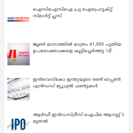
ഐസിഐസിഐ പ്രു ഐപ്രൊട്ടക്റ്റ്
സ്മാർട്ട് പ്ലസ്
ജൂൺ മാസത്തിൽ മാത്രം 41,989 പുതിയ
ഉപഭോക്താക്കളെ കൂട്ടിച്ചേർത്തു ‘വി’
ഇന്‍വെസ്കോ ഇന്ത്യയുടെ രണ്ട് ഓപ്പണ്‍
എന്‍ഡഡ് മ്യൂച്വല്‍ ഫണ്ടുകള്‍
ആർഡീ ഇൻഡസ്ട്രീസ് ഐപിഒ ആഗസ്റ്റ് 5
മുതൽ