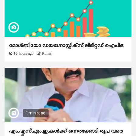
മോൾബിയോ ഡയഗ്നോസ്റ്റിക്സ് ലിമിറ്റഡ് ഐപിഒ
16 hours ago
Kumar
1 min read
എം.എസ്.എം.ഇ.കൾക്ക് ഒന്നരക്കോടി രൂപ വരെ