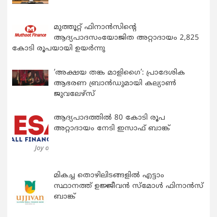
മുത്തൂറ്റ് ഫിനാൻസിന്റെ
ആദ്യപാദസംയോജിത അറ്റാദായം 2,825
കോടി രൂപയായി ഉയർന്നു
‘അക്ഷയ തങ്ക മാളിഗൈ’: പ്രാദേശിക
ആഭരണ ബ്രാന്‍ഡുമായി കല്യാണ്‍
ജുവലേഴ്‌സ്
ആദ്യപാദത്തിൽ 80 കോടി രൂപ
അറ്റാദായം നേടി ഇസാഫ് ബാങ്ക്
മികച്ച തൊഴിലിടങ്ങളിൽ എട്ടാം
സ്ഥാനത്ത് ഉജ്ജീവൻ സ്മോൾ ഫിനാൻസ്
ബാങ്ക്