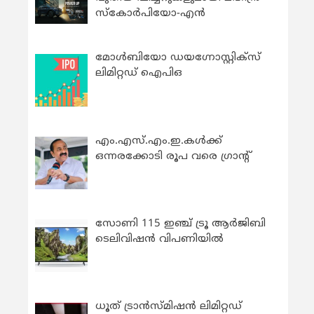
സ്കോർപിയോ-എൻ
മോൾബിയോ ഡയഗ്നോസ്റ്റിക്സ്
ലിമിറ്റഡ് ഐപിഒ
എം.എസ്.എം.ഇ.കൾക്ക്
ഒന്നരക്കോടി രൂപ വരെ ഗ്രാന്റ്
സോണി 115 ഇഞ്ച് ട്രൂ ആർജിബി
ടെലിവിഷൻ വിപണിയിൽ
ധൂത് ട്രാൻസ്മിഷൻ ലിമിറ്റഡ്