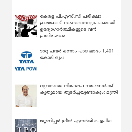
കേരള പി.എസ്.സി പരീക്ഷാ
ക്രമക്കേട്: സംസ്ഥാനവ്യാപകമായി
ഉദ്യോഗാര്‍ത്ഥികളുടെ വന്‍
പ്രതിഷേധം
ടാറ്റ പവർ ഒന്നാം പാദ ലാഭം 1,401
കോടി രൂപ
വ്യവസായ നിക്ഷേപ നയങ്ങള്‍ക്ക്
കൃത്യമായ തുടര്‍ച്ചയുണ്ടാകും: മന്ത്രി
ജൂണിപ്പർ ഗ്രീൻ എനർജി ഐപിഒ