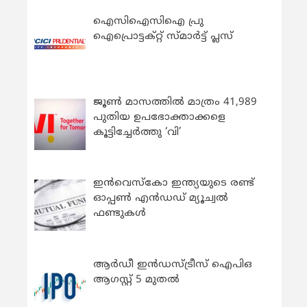
ഐസിഐസിഐ പ്രു
ഐപ്രൊട്ടക്റ്റ് സ്മാർട്ട് പ്ലസ്
ജൂൺ മാസത്തിൽ മാത്രം 41,989
പുതിയ ഉപഭോക്താക്കളെ
കൂട്ടിച്ചേർത്തു ‘വി’
ഇന്‍വെസ്കോ ഇന്ത്യയുടെ രണ്ട്
ഓപ്പണ്‍ എന്‍ഡഡ് മ്യൂച്വല്‍
ഫണ്ടുകള്‍
ആർഡീ ഇൻഡസ്ട്രീസ് ഐപിഒ
ആഗസ്റ്റ് 5 മുതൽ