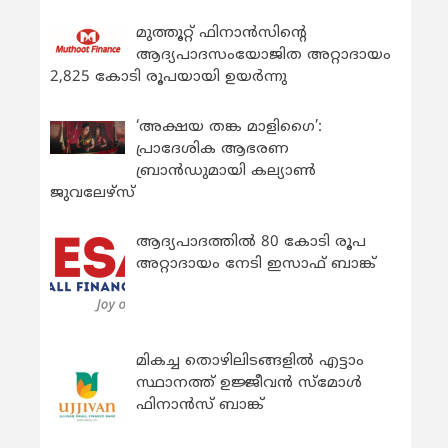
മുത്തൂറ്റ് ഫിനാൻസിന്റെ
ആദ്യപാദസംയോജിത അറ്റാദായം
2,825 കോടി രൂപയായി ഉയർന്നു
‘അക്ഷയ തങ്ക മാളിഗൈ’:
പ്രാദേശിക ആഭരണ
ബ്രാന്‍ഡുമായി കല്യാണ്‍
ജുവലേഴ്‌സ്
ആദ്യപാദത്തിൽ 80 കോടി രൂപ
അറ്റാദായം നേടി ഇസാഫ് ബാങ്ക്
മികച്ച തൊഴിലിടങ്ങളിൽ എട്ടാം
സ്ഥാനത്ത് ഉജ്ജീവൻ സ്മോൾ
ഫിനാൻസ് ബാങ്ക്