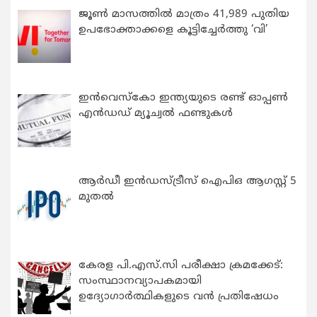
ജൂൺ മാസത്തിൽ മാത്രം 41,989 പുതിയ
ഉപഭോക്താക്കളെ കൂട്ടിച്ചേർത്തു ‘വി’
ഇന്‍വെസ്കോ ഇന്ത്യയുടെ രണ്ട് ഓപ്പണ്‍
എന്‍ഡഡ് മ്യൂച്വല്‍ ഫണ്ടുകള്‍
ആർഡീ ഇൻഡസ്ട്രീസ് ഐപിഒ ആഗസ്റ്റ് 5
മുതൽ
കേരള പി.എസ്.സി പരീക്ഷാ ക്രമക്കേട്:
സംസ്ഥാനവ്യാപകമായി
ഉദ്യോഗാര്‍ത്ഥികളുടെ വന്‍ പ്രതിഷേധം