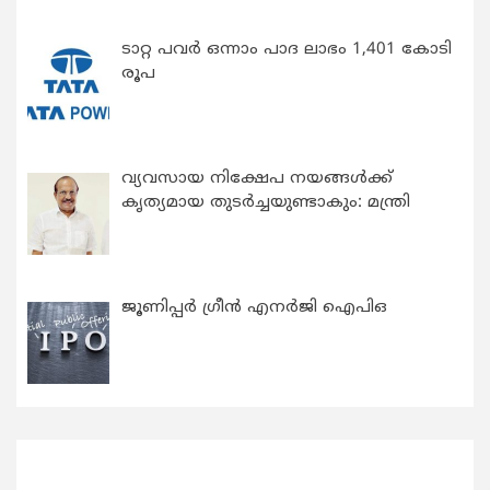
ടാറ്റ പവർ ഒന്നാം പാദ ലാഭം 1,401 കോടി
രൂപ
വ്യവസായ നിക്ഷേപ നയങ്ങള്‍ക്ക്
കൃത്യമായ തുടര്‍ച്ചയുണ്ടാകും: മന്ത്രി
ജൂണിപ്പർ ഗ്രീൻ എനർജി ഐപിഒ