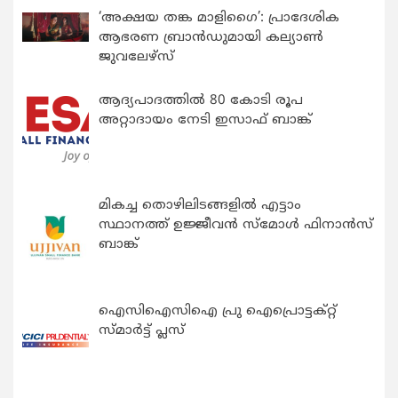
‘അക്ഷയ തങ്ക മാളിഗൈ’: പ്രാദേശിക
ആഭരണ ബ്രാന്‍ഡുമായി കല്യാണ്‍
ജുവലേഴ്‌സ്
ആദ്യപാദത്തിൽ 80 കോടി രൂപ
അറ്റാദായം നേടി ഇസാഫ് ബാങ്ക്
മികച്ച തൊഴിലിടങ്ങളിൽ എട്ടാം
സ്ഥാനത്ത് ഉജ്ജീവൻ സ്മോൾ ഫിനാൻസ്
ബാങ്ക്
ഐസിഐസിഐ പ്രു ഐപ്രൊട്ടക്റ്റ്
സ്മാർട്ട് പ്ലസ്