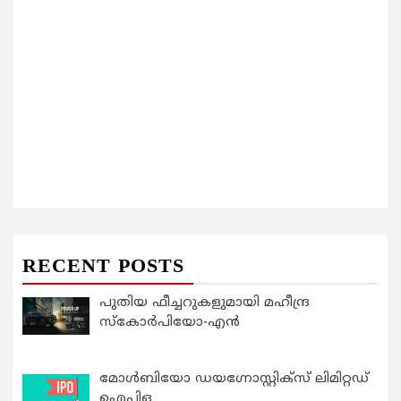
RECENT POSTS
പുതിയ ഫീച്ചറുകളുമായി മഹീന്ദ്ര
സ്കോർപിയോ-എൻ
മോൾബിയോ ഡയഗ്നോസ്റ്റിക്സ് ലിമിറ്റഡ്
ഐപിഒ