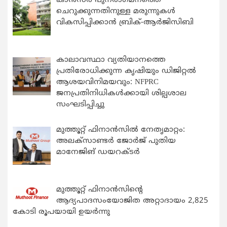
കാന്‍സര്‍ പുനരാഗമനത്തെ
ചെറുക്കുന്നതിനുള്ള മരുന്നുകള്‍
വികസിപ്പിക്കാന്‍ ബ്രിക്-ആര്‍ജിസിബി
കാലാവസ്ഥാ വ്യതിയാനത്തെ
പ്രതിരോധിക്കുന്ന കൃഷിയും ഡിജിറ്റൽ
ആശയവിനിമയവും: NFPRC
ജനപ്രതിനിധികൾക്കായി ശില്പശാല
സംഘടിപ്പിച്ചു
മുത്തൂറ്റ് ഫിനാൻസിൽ നേതൃമാറ്റം:
അലക്സാണ്ടർ ജോർജ് പുതിയ
മാനേജിങ് ഡയറക്ടർ
മുത്തൂറ്റ് ഫിനാൻസിന്റെ
ആദ്യപാദസംയോജിത അറ്റാദായം 2,825
കോടി രൂപയായി ഉയർന്നു