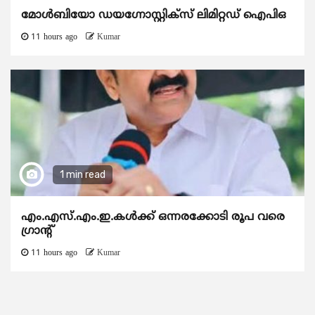
മോൾബിയോ ഡയഗ്നോസ്റ്റിക്സ് ലിമിറ്റഡ് ഐപിഒ
11 hours ago
Kumar
1 min read
എം.എസ്.എം.ഇ.കൾക്ക് ഒന്നരക്കോടി രൂപ വരെ
ഗ്രാന്റ്
11 hours ago
Kumar