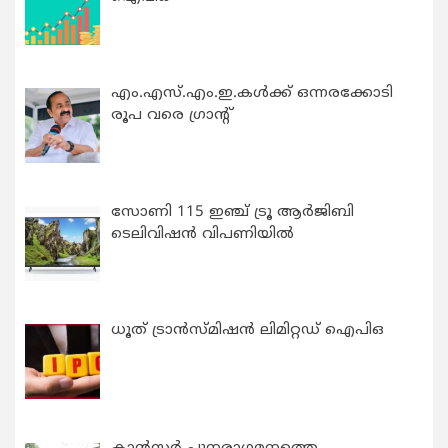
എം.എസ്.എം.ഇ.കൾക്ക് ഒന്നരക്കോടി
രൂപ വരെ ഗ്രാന്റ്
സോണി 115 ഇഞ്ച് ട്രൂ ആർജിബി
ടെലിവിഷൻ വിപണിയിൽ
ധൂത് ട്രാൻസ്മിഷൻ ലിമിറ്റഡ് ഐപിഒ