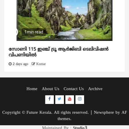
1 min read
സോണി 115 ഇഞ്ച് ട്രൂ ആർജിബി ടെലിവിഷൻ
വിപണിയിൽ
2 days ago
Kumar
Home
About Us
Contact Us
Archive
Facebook
Twitter
Youtube
Instagram
Copyright © Future Kerala. All rights reserved.
|
Newsphere
by AF
themes.
Maintained By :
Studio3