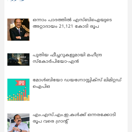
ഒന്നാം പാദത്തിൽ എസ്ബിഐയുടെ
അറ്റാദായം 21,121 കോടി രൂപ
പുതിയ ഫീച്ചറുകളുമായി മഹീന്ദ്ര
സ്കോർപിയോ-എൻ
മോൾബിയോ ഡയഗ്നോസ്റ്റിക്സ് ലിമിറ്റഡ്
ഐപിഒ
എം.എസ്.എം.ഇ.കൾക്ക് ഒന്നരക്കോടി
രൂപ വരെ ഗ്രാന്റ്