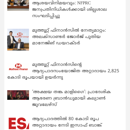
ആശയവിനിമയവും: NFPRC
ജനപ്രതിനിധികൾക്കായി ശില്പശാല
സംഘടിപ്പിച്ചു
മുത്തൂറ്റ് ഫിനാൻസിൽ നേതൃമാറ്റം:
അലക്സാണ്ടർ ജോർജ് പുതിയ
മാനേജിങ് ഡയറക്ടർ
മുത്തൂറ്റ് ഫിനാൻസിന്റെ
ആദ്യപാദസംയോജിത അറ്റാദായം 2,825
കോടി രൂപയായി ഉയർന്നു
‘അക്ഷയ തങ്ക മാളിഗൈ’: പ്രാദേശിക
ആഭരണ ബ്രാന്‍ഡുമായി കല്യാണ്‍
ജുവലേഴ്‌സ്
ആദ്യപാദത്തിൽ 80 കോടി രൂപ
അറ്റാദായം നേടി ഇസാഫ് ബാങ്ക്