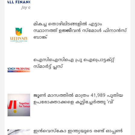
മികച്ച തൊഴിലിടങ്ങളിൽ എട്ടാം
സ്ഥാനത്ത് ഉജ്ജീവൻ സ്മോൾ ഫിനാൻസ്
ബാങ്ക്
ഐസിഐസിഐ പ്രു ഐപ്രൊട്ടക്റ്റ്
സ്മാർട്ട് പ്ലസ്
ജൂൺ മാസത്തിൽ മാത്രം 41,989 പുതിയ
ഉപഭോക്താക്കളെ കൂട്ടിച്ചേർത്തു ‘വി’
ഇന്‍വെസ്കോ ഇന്ത്യയുടെ രണ്ട് ഓപ്പണ്‍