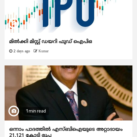
മിൽക്കി മിസ്റ്റ് ഡയറി ഫുഡ് ഐപിഒ
2 days ago
Kumar
1 min read
ഒന്നാം പാദത്തിൽ എസ്ബിഐയുടെ അറ്റാദായം
21,121 കോടി രൂപ