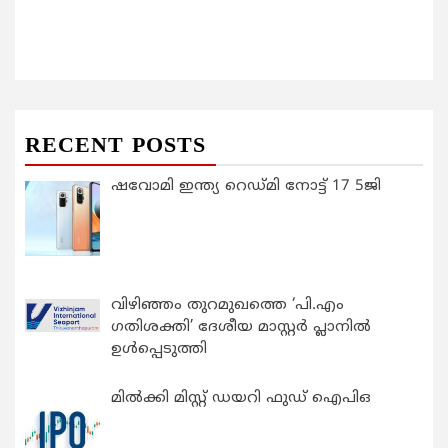
RECENT POSTS
ഷവോമി ഇന്ത്യ റെഡ്മി നോട്ട് 17 5ജി
വിഴിഞ്ഞം തുറമുഖത്തെ ‘പി.എം
ഗതിശക്തി’ ദേശീയ മാസ്റ്റർ പ്ലാനിൽ
ഉൾപ്പെടുത്തി
മിൽക്കി മിസ്റ്റ് ഡയറി ഫുഡ് ഐപിഒ