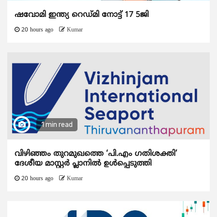
ഷവോമി ഇന്ത്യ റെഡ്മി നോട്ട് 17 5ജി
20 hours ago
Kumar
1 min read
വിഴിഞ്ഞം തുറമുഖത്തെ ‘പി.എം ഗതിശക്തി’
ദേശീയ മാസ്റ്റർ പ്ലാനിൽ ഉൾപ്പെടുത്തി
20 hours ago
Kumar