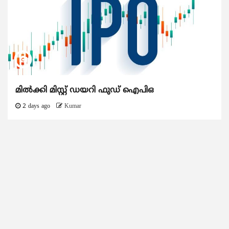
മിൽക്കി മിസ്റ്റ് ഡയറി ഫുഡ് ഐപിഒ
2 days ago
Kumar