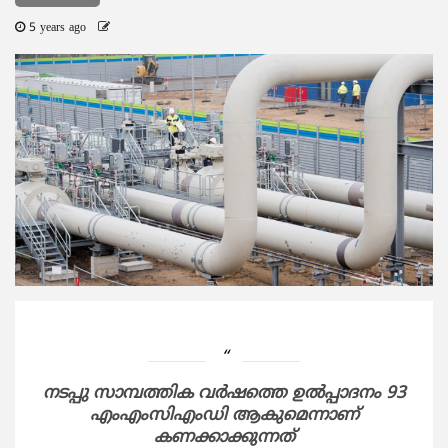
5 years ago
നടപ്പു സാമ്പത്തിക വര്‍ഷത്തെ ഉല്‍പ്പാദനം 93
എംഎംസിഎംഡി ആകുമെന്നാണ്
കണക്കാക്കുന്നത്