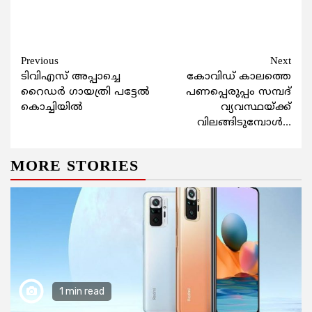
Continue
Previous
Next
ടിവിഎസ് അപ്പാച്ചെ
കോവിഡ് കാലത്തെ
Reading
റൈഡര്‍ ഗായത്രി പട്ടേല്‍
പണപ്പെരുപ്പം സമ്പദ്
കൊച്ചിയില്‍
വ്യവസ്ഥയ്ക്ക്
വിലങ്ങിടുമ്പോള്‍…
MORE STORIES
1 min read