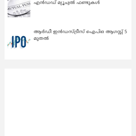
എന്‍ഡഡ് മ്യൂച്വല്‍ ഫണ്ടുകള്‍
ആർഡീ ഇൻഡസ്ട്രീസ് ഐപിഒ ആഗസ്റ്റ് 5
മുതൽ