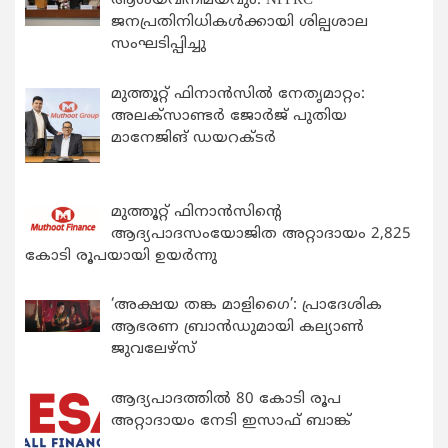
ആശയവിനിമയവും: NFPRC
ജനപ്രതിനിധികൾക്കായി ശില്പശാല
സംഘടിപ്പിച്ചു
മുത്തൂറ്റ് ഫിനാൻസിൽ നേതൃമാറ്റം:
അലക്സാണ്ടർ ജോർജ് പുതിയ
മാനേജിങ് ഡയറക്ടർ
മുത്തൂറ്റ് ഫിനാൻസിന്റെ
ആദ്യപാദസംയോജിത അറ്റാദായം 2,825
കോടി രൂപയായി ഉയർന്നു
‘അക്ഷയ തങ്ക മാളിഗൈ’: പ്രാദേശിക
ആഭരണ ബ്രാന്‍ഡുമായി കല്യാണ്‍
ജുവലേഴ്‌സ്
ആദ്യപാദത്തിൽ 80 കോടി രൂപ
അറ്റാദായം നേടി ഇസാഫ് ബാങ്ക്