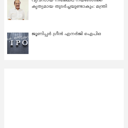
വ്യവസായ നിക്ഷേപ നയങ്ങള്‍ക്ക്
കൃത്യമായ തുടര്‍ച്ചയുണ്ടാകും: മന്ത്രി
ജൂണിപ്പർ ഗ്രീൻ എനർജി ഐപിഒ