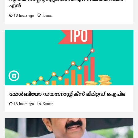
പുതിയ ഫീച്ചറുകളുമായി മഹീന്ദ്ര സ്കോർപിയോ-
എൻ
13 hours ago
Kumar
മോൾബിയോ ഡയഗ്നോസ്റ്റിക്സ് ലിമിറ്റഡ് ഐപിഒ
13 hours ago
Kumar