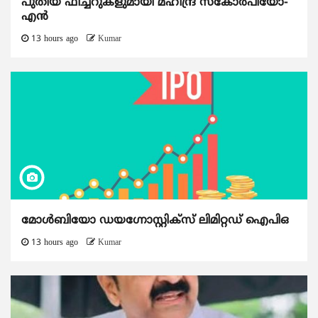
പുതിയ ഫീച്ചറുകളുമായി മഹീന്ദ്ര സ്കോർപിയോ-
എൻ
13 hours ago
Kumar
മോൾബിയോ ഡയഗ്നോസ്റ്റിക്സ് ലിമിറ്റഡ് ഐപിഒ
13 hours ago
Kumar