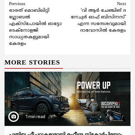
Continue
Previous
Next
ഭാരത് മൊബിലിറ്റി
‘വി ആര്‍ ചേഞ്ചിങ് ദ
Reading
ഗ്ലോബല്‍
നേച്വര്‍ ഓഫ് ബിസിനസ്’
എക്സ്പോയില്‍ ഓട്ടോ
എന്ന സന്ദേശവുമായി
ടെക്നോളജി
ദാവോസിൽ കേരളം
സാധ്യതകളുമായി
കേരളം
MORE STORIES
1 min read