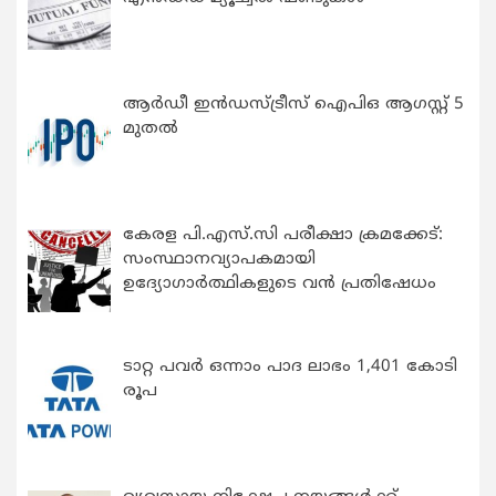
ആർഡീ ഇൻഡസ്ട്രീസ് ഐപിഒ ആഗസ്റ്റ് 5
മുതൽ
കേരള പി.എസ്.സി പരീക്ഷാ ക്രമക്കേട്:
സംസ്ഥാനവ്യാപകമായി
ഉദ്യോഗാര്‍ത്ഥികളുടെ വന്‍ പ്രതിഷേധം
ടാറ്റ പവർ ഒന്നാം പാദ ലാഭം 1,401 കോടി
രൂപ