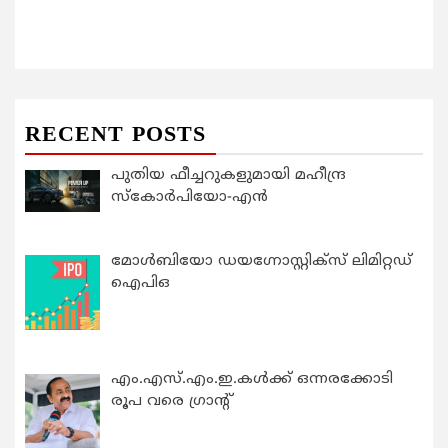
RECENT POSTS
പുതിയ ഫീച്ചറുകളുമായി മഹീന്ദ്ര
സ്കോർപിയോ-എൻ
മോൾബിയോ ഡയഗ്നോസ്റ്റിക്സ് ലിമിറ്റഡ്
ഐപിഒ
എം.എസ്.എം.ഇ.കൾക്ക് ഒന്നരക്കോടി
രൂപ വരെ ഗ്രാന്റ്