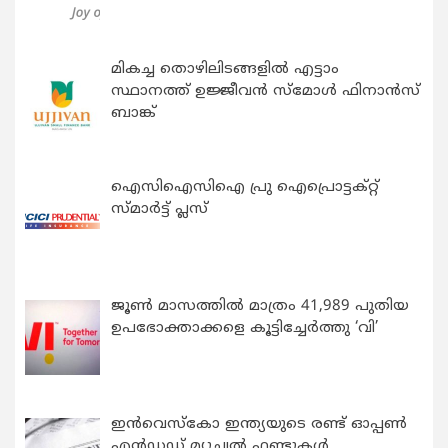
മികച്ച തൊഴിലിടങ്ങളിൽ എട്ടാം
സ്ഥാനത്ത് ഉജ്ജീവൻ സ്മോൾ ഫിനാൻസ്
ബാങ്ക്
ഐസിഐസിഐ പ്രു ഐപ്രൊട്ടക്റ്റ്
സ്മാർട്ട് പ്ലസ്
ജൂൺ മാസത്തിൽ മാത്രം 41,989 പുതിയ
ഉപഭോക്താക്കളെ കൂട്ടിച്ചേർത്തു ‘വി’
ഇന്‍വെസ്കോ ഇന്ത്യയുടെ രണ്ട് ഓപ്പണ്‍
എന്‍ഡഡ് മ്യൂച്വല്‍ ഫണ്ടുകള്‍