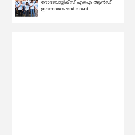
റോബോട്ടിക്സ് എഐ ആന്‍ഡ്
ഇന്നൊവേഷന്‍ ലാബ്