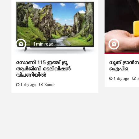
1 min read
സോണി 115 ഇഞ്ച് ട്രൂ
ധൂത് ട്രാൻസ
ആർജിബി ടെലിവിഷൻ
ഐപിഒ
വിപണിയിൽ
1 day ago
1 day ago
Kumar