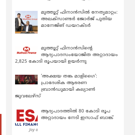
മുത്തൂറ്റ് ഫിനാൻസിൽ നേതൃമാറ്റം:
അലക്സാണ്ടർ ജോർജ് പുതിയ
മാനേജിങ് ഡയറക്ടർ
മുത്തൂറ്റ് ഫിനാൻസിന്റെ
ആദ്യപാദസംയോജിത അറ്റാദായം
2,825 കോടി രൂപയായി ഉയർന്നു
‘അക്ഷയ തങ്ക മാളിഗൈ’:
പ്രാദേശിക ആഭരണ
ബ്രാന്‍ഡുമായി കല്യാണ്‍
ജുവലേഴ്‌സ്
ആദ്യപാദത്തിൽ 80 കോടി രൂപ
അറ്റാദായം നേടി ഇസാഫ് ബാങ്ക്