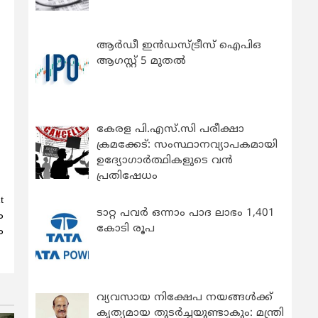
ആർഡീ ഇൻഡസ്ട്രീസ് ഐപിഒ
ആഗസ്റ്റ് 5 മുതൽ
കേരള പി.എസ്.സി പരീക്ഷാ
ക്രമക്കേട്: സംസ്ഥാനവ്യാപകമായി
ഉദ്യോഗാര്‍ത്ഥികളുടെ വന്‍
പ്രതിഷേധം
t
ടാറ്റ പവർ ഒന്നാം പാദ ലാഭം 1,401
ം
കോടി രൂപ
ം
വ്യവസായ നിക്ഷേപ നയങ്ങള്‍ക്ക്
കൃത്യമായ തുടര്‍ച്ചയുണ്ടാകും: മന്ത്രി