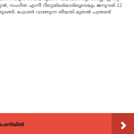
്റല്‍, സംഗീത എന്നീ റീട്ടെയ്‌ലര്‍മാരിലൂടെയും ജനുവരി 22
ുതുടങ്ങി. ഫോണ്‍ വാങ്ങുന്ന തീയതി മുതല്‍ പന്ത്രണ്ട്
വിപണിയിൽ