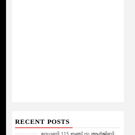
RECENT POSTS
സോണി 115 ഇഞ്ച് ട്രൂ ആർജിബി