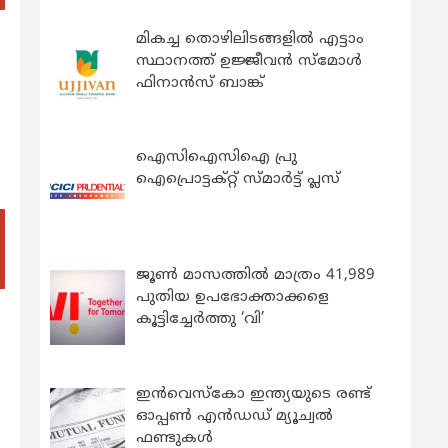
മികച്ച തൊഴിലിടങ്ങളിൽ എട്ടാം
സ്ഥാനത്ത് ഉജ്ജീവൻ സ്മോൾ
ഫിനാൻസ് ബാങ്ക്
ഐസിഐസിഐ പ്രു
ഐപ്രൊട്ടക്റ്റ് സ്മാർട്ട് പ്ലസ്
ജൂൺ മാസത്തിൽ മാത്രം 41,989
പുതിയ ഉപഭോക്താക്കളെ
കൂട്ടിച്ചേർത്തു ‘വി’
ഇന്‍വെസ്കോ ഇന്ത്യയുടെ രണ്ട്
ഓപ്പണ്‍ എന്‍ഡഡ് മ്യൂച്വല്‍
ഫണ്ടുകള്‍