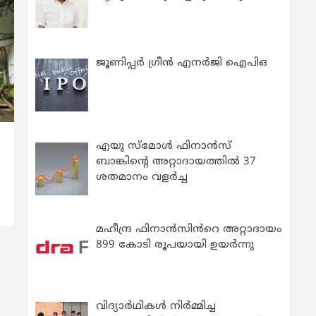
ജൂണിപ്പർ ഗ്രീൻ എനർജി ഐപിഒ
എയു സ്‌മോൾ ഫിനാൻസ്
‍
ബാങ്കിന്റെ അറ്റാദായത്തിൽ 37
ശതമാനം വളർച്ച
മഹീന്ദ്ര ഫിനാൻസിൻറെ അറ്റാദായം
899 കോടി രൂപയായി ഉയർന്നു
വിദ്യാര്‍ഥികള്‍ നിര്‍മ്മിച്ച