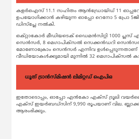
കളര്‍ഒഎസ് 11.1 സഹിതം ആന്‍ഡ്രോയ്ഡ് 11 ഓപ്പറേറ്റ
ഉപയോഗിക്കാന്‍ കഴിയുന്ന ഓപ്പോ റെനോ 5 പ്രോ 5ജി പ്രവ
ഡിസ്‌പ്ലേ നല്‍കി.
ഒക്റ്റാകോര്‍ മീഡിയടെക് ഡൈമന്‍സിറ്റി 1000 പ്ലസ്
സെന്‍സര്‍, 8 മെഗാപിക്‌സല്‍ സെക്കന്‍ഡറി സെന്‍സര്‍, 
മോണോക്രോം സെന്‍സര്‍ എന്നിവ ഉള്‍പ്പെടുന്നതാണ്
വീഡിയോകള്‍ക്കുമായി മുന്നില്‍ 32 മെഗാപിക്‌സല്‍ ക
ധൂത് ട്രാൻസ്മിഷൻ ലിമിറ്റഡ് ഐപിഒ
ഇതോടൊപ്പം, ഓപ്പോ എന്‍കോ എക്‌സ് ട്രൂലി വയര്‍ല
എക്‌സ് ഇയര്‍ബഡ്‌സിന് 9,990 രൂപയാണ് വില. ബ്ലാക്ക്, 
ആരംഭിക്കും.