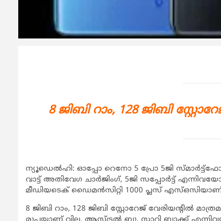
8 ജിബി റാം, 128 ജിബി സ്റ്റോറ
ന്യൂഡെല്‍ഹി: ഓപ്പോ റെനോ 5 പ്രോ 5ജി സ്മാര്‍ട്ട്‌ഫോ
വാട്ട് അതിവേഗ ചാര്‍ജിംഗ്, 5ജി സപ്പോര്‍ട്ട് എന്നി
മീഡിയടെക് ഡൈമന്‍സിറ്റി 1000 പ്ലസ് എസ്ഒസിയാണ്
8 ജിബി റാം, 128 ജിബി സ്റ്റോറേജ് വേരിയന്റില്‍ മാത്ര
രൂപയാണ് വില. ആസ്ട്രല്‍ ബ്ലൂ, സ്റ്റാറി ബ്ലാക്ക് എന്നി