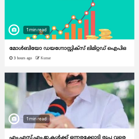
1 min read
മോൾബിയോ ഡയഗ്നോസ്റ്റിക്സ് ലിമിറ്റഡ് ഐപിഒ
3 hours ago
Kumar
1 min read
എം.എസ്.എം.ഇ.കൾക്ക് ഒന്നരക്കോടി രൂപ വരെ