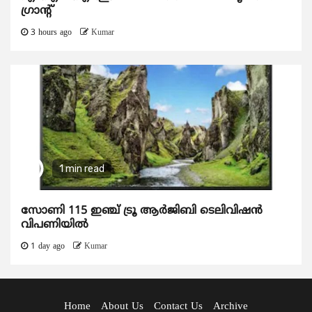
ഗ്രാന്റ്
3 hours ago
Kumar
1 min read
സോണി 115 ഇഞ്ച് ട്രൂ ആർജിബി ടെലിവിഷൻ
വിപണിയിൽ
1 day ago
Kumar
Home
About Us
Contact Us
Archive