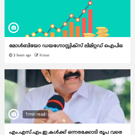
മോൾബിയോ ഡയഗ്നോസ്റ്റിക്സ് ലിമിറ്റഡ് ഐപിഒ
3 hours ago
Kumar
1 min read
എം.എസ്.എം.ഇ.കൾക്ക് ഒന്നരക്കോടി രൂപ വരെ