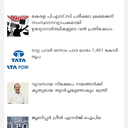
കേരള പി.എസ്.സി പരീക്ഷാ ക്രമക്കേട്:
സംസ്ഥാനവ്യാപകമായി
ഉദ്യോഗാര്‍ത്ഥികളുടെ വന്‍ പ്രതിഷേധം
ടാറ്റ പവർ ഒന്നാം പാദ ലാഭം 1,401 കോടി
രൂപ
വ്യവസായ നിക്ഷേപ നയങ്ങള്‍ക്ക്
കൃത്യമായ തുടര്‍ച്ചയുണ്ടാകും: മന്ത്രി
ജൂണിപ്പർ ഗ്രീൻ എനർജി ഐപിഒ