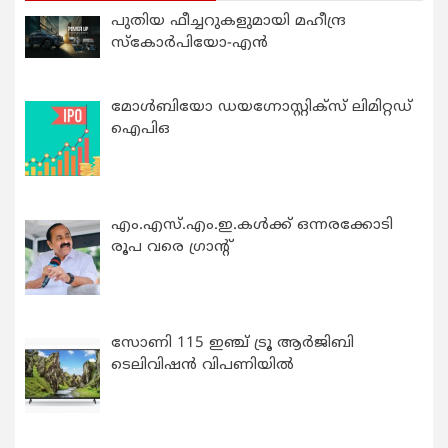
പുതിയ ഫീച്ചറുകളുമായി മഹീന്ദ്ര
സ്കോർപിയോ-എൻ
മോൾബിയോ ഡയഗ്നോസ്റ്റിക്സ് ലിമിറ്റഡ്
ഐപിഒ
എം.എസ്.എം.ഇ.കൾക്ക് ഒന്നരക്കോടി
രൂപ വരെ ഗ്രാന്റ്
സോണി 115 ഇഞ്ച് ട്രൂ ആർജിബി
ടെലിവിഷൻ വിപണിയിൽ