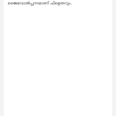
ജൈവോല്‍പ്പന്നമാണ് ഫ്‌ളെതറും.