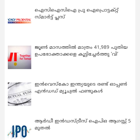
ഐസിഐസിഐ പ്രു ഐപ്രൊട്ടക്റ്റ്
സ്മാർട്ട് പ്ലസ്
ജൂൺ മാസത്തിൽ മാത്രം 41,989 പുതിയ
ഉപഭോക്താക്കളെ കൂട്ടിച്ചേർത്തു ‘വി’
ഇന്‍വെസ്കോ ഇന്ത്യയുടെ രണ്ട് ഓപ്പണ്‍
എന്‍ഡഡ് മ്യൂച്വല്‍ ഫണ്ടുകള്‍
ആർഡീ ഇൻഡസ്ട്രീസ് ഐപിഒ ആഗസ്റ്റ് 5
മുതൽ