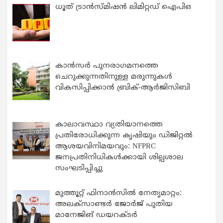
ധൂത് ട്രാൻസ്മിഷൻ ലിമിറ്റഡ് ഐപിഒ
കാന്‍സര്‍ പുനരാഗമനത്തെ
ചെറുക്കുന്നതിനുള്ള മരുന്നുകള്‍
വികസിപ്പിക്കാന്‍ ബ്രിക്-ആര്‍ജിസിബി
കാലാവസ്ഥാ വ്യതിയാനത്തെ
പ്രതിരോധിക്കുന്ന കൃഷിയും ഡിജിറ്റൽ
ആശയവിനിമയവും: NFPRC
ജനപ്രതിനിധികൾക്കായി ശില്പശാല
സംഘടിപ്പിച്ചു
മുത്തൂറ്റ് ഫിനാൻസിൽ നേതൃമാറ്റം:
അലക്സാണ്ടർ ജോർജ് പുതിയ
മാനേജിങ് ഡയറക്ടർ