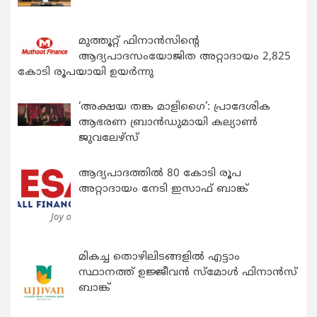
മുത്തൂറ്റ് ഫിനാൻസിന്റെ
ആദ്യപാദസംയോജിത അറ്റാദായം 2,825
കോടി രൂപയായി ഉയർന്നു
‘അക്ഷയ തങ്ക മാളിഗൈ’: പ്രാദേശിക
ആഭരണ ബ്രാന്‍ഡുമായി കല്യാണ്‍
ജുവലേഴ്‌സ്
ആദ്യപാദത്തിൽ 80 കോടി രൂപ
അറ്റാദായം നേടി ഇസാഫ് ബാങ്ക്
മികച്ച തൊഴിലിടങ്ങളിൽ എട്ടാം
സ്ഥാനത്ത് ഉജ്ജീവൻ സ്മോൾ ഫിനാൻസ്
ബാങ്ക്