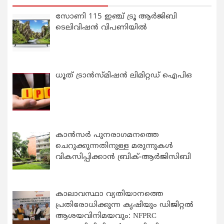
സോണി 115 ഇഞ്ച് ട്രൂ ആർജിബി
ടെലിവിഷൻ വിപണിയിൽ
ധൂത് ട്രാൻസ്മിഷൻ ലിമിറ്റഡ് ഐപിഒ
കാന്‍സര്‍ പുനരാഗമനത്തെ
ചെറുക്കുന്നതിനുള്ള മരുന്നുകള്‍
വികസിപ്പിക്കാന്‍ ബ്രിക്-ആര്‍ജിസിബി
കാലാവസ്ഥാ വ്യതിയാനത്തെ
പ്രതിരോധിക്കുന്ന കൃഷിയും ഡിജിറ്റൽ
ആശയവിനിമയവും: NFPRC