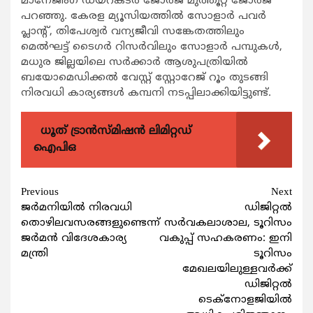
മാനേജിംഗ് ഡയറക്ടര്‍ ജോര്‍ജ് മുത്തൂറ്റ് ജോര്‍ജ്
പറഞ്ഞു. കേരള മ്യൂസിയത്തില്‍ സോളാര്‍ പവര്‍
പ്ലാന്‍റ്, തിപേശ്വര്‍ വന്യജീവി സങ്കേതത്തിലും
മെല്‍ഘട്ട് ടൈഗര്‍ റിസര്‍വിലും സോളാര്‍ പമ്പുകള്‍,
മധുര ജില്ലയിലെ സര്‍ക്കാര്‍ ആശുപത്രിയില്‍
ബയോമെഡിക്കല്‍ വേസ്റ്റ് സ്റ്റോറേജ് റൂം തുടങ്ങി
നിരവധി കാര്യങ്ങള്‍ കമ്പനി നടപ്പിലാക്കിയിട്ടുണ്ട്.
ധൂത് ട്രാൻസ്മിഷൻ ലിമിറ്റഡ്
ഐപിഒ
Continue
Previous
Next
ജര്‍മനിയില്‍ നിരവധി
ഡിജിറ്റല്‍
Reading
തൊഴിലവസരങ്ങളുണ്ടെന്ന്
സര്‍വകലാശാല, ടൂറിസം
ജര്‍മന്‍ വിദേശകാര്യ
വകുപ്പ് സഹകരണം: ഇനി
മന്ത്രി
ടൂറിസം
മേഖലയിലുള്ളവർക്ക്
ഡിജിറ്റല്‍
ടെക്നോളജിയിൽ