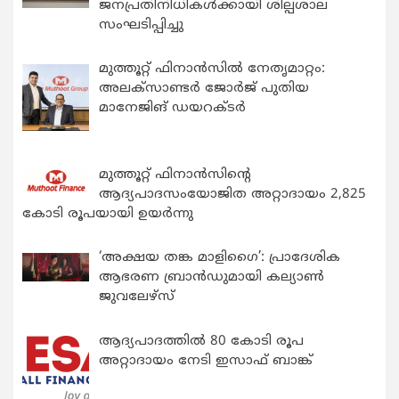
ജനപ്രതിനിധികൾക്കായി ശില്പശാല
സംഘടിപ്പിച്ചു
മുത്തൂറ്റ് ഫിനാൻസിൽ നേതൃമാറ്റം:
അലക്സാണ്ടർ ജോർജ് പുതിയ
മാനേജിങ് ഡയറക്ടർ
മുത്തൂറ്റ് ഫിനാൻസിന്റെ
ആദ്യപാദസംയോജിത അറ്റാദായം 2,825
കോടി രൂപയായി ഉയർന്നു
‘അക്ഷയ തങ്ക മാളിഗൈ’: പ്രാദേശിക
ആഭരണ ബ്രാന്‍ഡുമായി കല്യാണ്‍
ജുവലേഴ്‌സ്
ആദ്യപാദത്തിൽ 80 കോടി രൂപ
അറ്റാദായം നേടി ഇസാഫ് ബാങ്ക്