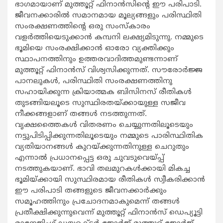
ഭാഗമായാണ് മുത്തൂറ്റ് ഫിനാന്‍സിന്‍റെ ഈ പരിപാടി.
ജീവനക്കാരില്‍ സമാനമായ മൂല്യങ്ങളും പരിസ്ഥിതി
സംരക്ഷണത്തിന്‍റെ ഒരു സംസ്കാരം
വളര്‍ത്തിയെടുക്കാന്‍ കമ്പനി ലക്ഷ്യമിടുന്നു. നമ്മുടെ
ഭൂമിയെ സംരക്ഷിക്കാന്‍ ഓരോ വ്യക്തിക്കും
സ്ഥാപനത്തിനും ഉത്തരവാദിത്തമുണ്ടന്നാണ്
മുത്തൂറ്റ് ഫിനാന്‍സ് വിശ്വസിക്കുന്നത്. സൗരോര്‍ജ്ജ
പാനലുകള്‍, പരിസ്ഥിതി സംരക്ഷണത്തിനു
സഹായിക്കുന്ന ക്രിയാത്മക ബിസിനസ് രീതികള്‍
തുടങ്ങിയലൂടെ സുസ്ഥിരതയ്ക്കായുള്ള സജീവ
നീക്കങ്ങളാണ് തങ്ങള്‍ നടത്തുന്നത്.
വൃക്ഷത്തൈകള്‍ വിതരണം ചെയ്യുന്നതിലൂടെയും
നട്ടുപിടിപ്പിക്കുന്നതിലൂടെയും നമ്മുടെ പാരിസ്ഥിതിക
വ്യതിയാനങ്ങള്‍ കുറയ്ക്കുന്നതിനുള്ള ചെറുതും
എന്നാല്‍ പ്രധാനപ്പെട്ട ഒരു ചുവടുവെയ്പ്പ്
നടത്തുകയാണ്. ഭാവി തലമുറകള്‍ക്കായി മികച്ച
ഭൂമിയ്ക്കായി സുസ്ഥിരമായ രീതികള്‍ സ്വീകരിക്കാന്‍
ഈ പരിപാടി തങ്ങളുടെ ജീവനക്കാര്‍ക്കും
സമൂഹത്തിനും പ്രചോദനമാകുമെന്ന് തങ്ങള്‍
പ്രതീക്ഷിക്കുന്നുവെന്ന് മുത്തൂറ്റ് ഫിനാന്‍സ് ഡെപ്യൂട്ടി