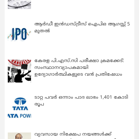
ആർഡീ ഇൻഡസ്ട്രീസ് ഐപിഒ ആഗസ്റ്റ് 5
മുതൽ
കേരള പി.എസ്.സി പരീക്ഷാ ക്രമക്കേട്:
സംസ്ഥാനവ്യാപകമായി
ഉദ്യോഗാര്‍ത്ഥികളുടെ വന്‍ പ്രതിഷേധം
ടാറ്റ പവർ ഒന്നാം പാദ ലാഭം 1,401 കോടി
രൂപ
വ്യവസായ നിക്ഷേപ നയങ്ങള്‍ക്ക്