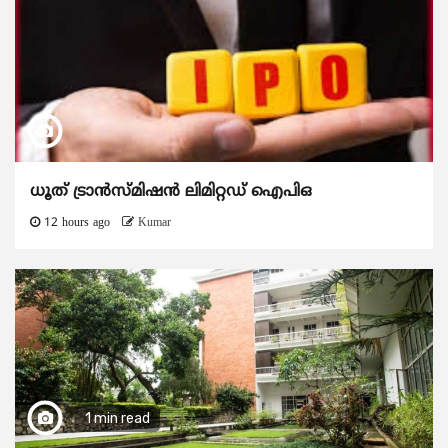
ധൂത് ട്രാൻസ്മിഷൻ ലിമിറ്റഡ് ഐപിഒ
12 hours ago
Kumar
1 min read