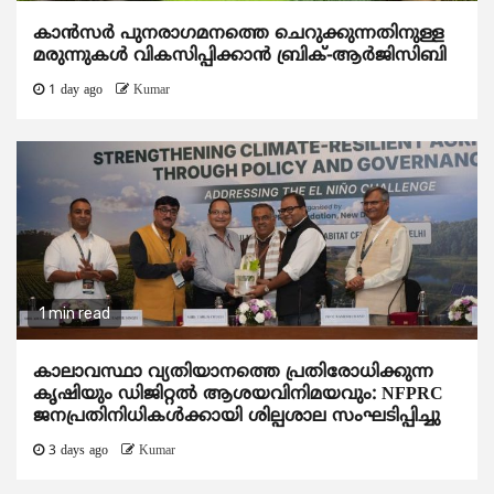
കാന്‍സര്‍ പുനരാഗമനത്തെ ചെറുക്കുന്നതിനുള്ള
മരുന്നുകള്‍ വികസിപ്പിക്കാന്‍ ബ്രിക്-ആര്‍ജിസിബി
1 day ago
Kumar
1 min read
കാലാവസ്ഥാ വ്യതിയാനത്തെ പ്രതിരോധിക്കുന്ന
കൃഷിയും ഡിജിറ്റൽ ആശയവിനിമയവും: NFPRC
ജനപ്രതിനിധികൾക്കായി ശില്പശാല സംഘടിപ്പിച്ചു
3 days ago
Kumar