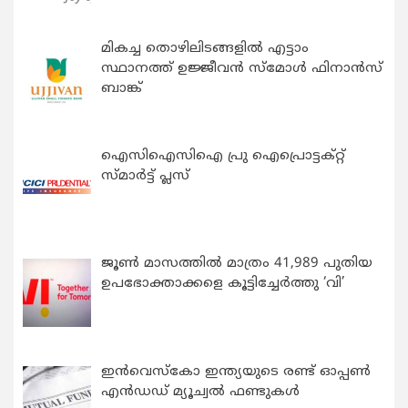
മികച്ച തൊഴിലിടങ്ങളിൽ എട്ടാം
സ്ഥാനത്ത് ഉജ്ജീവൻ സ്മോൾ ഫിനാൻസ്
ബാങ്ക്
ഐസിഐസിഐ പ്രു ഐപ്രൊട്ടക്റ്റ്
സ്മാർട്ട് പ്ലസ്
ജൂൺ മാസത്തിൽ മാത്രം 41,989 പുതിയ
ഉപഭോക്താക്കളെ കൂട്ടിച്ചേർത്തു ‘വി’
ഇന്‍വെസ്കോ ഇന്ത്യയുടെ രണ്ട് ഓപ്പണ്‍
എന്‍ഡഡ് മ്യൂച്വല്‍ ഫണ്ടുകള്‍