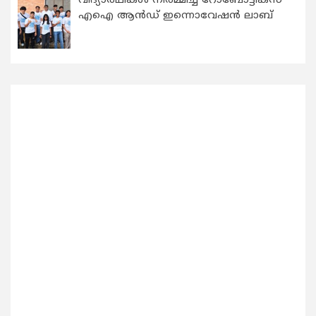
വിദ്യാര്‍ഥികള്‍ നിര്‍മ്മിച്ച റോബോട്ടിക്സ്
എഐ ആന്‍ഡ് ഇന്നൊവേഷന്‍ ലാബ്