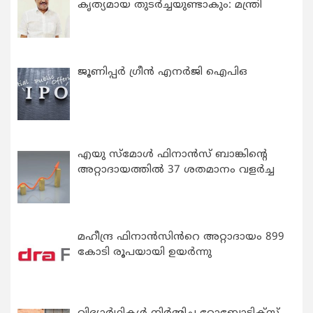
കൃത്യമായ തുടര്‍ച്ചയുണ്ടാകും: മന്ത്രി
ജൂണിപ്പർ ഗ്രീൻ എനർജി ഐപിഒ
എയു സ്‌മോൾ ഫിനാൻസ് ബാങ്കിന്റെ
അറ്റാദായത്തിൽ 37 ശതമാനം വളർച്ച
മഹീന്ദ്ര ഫിനാൻസിൻറെ അറ്റാദായം 899
കോടി രൂപയായി ഉയർന്നു