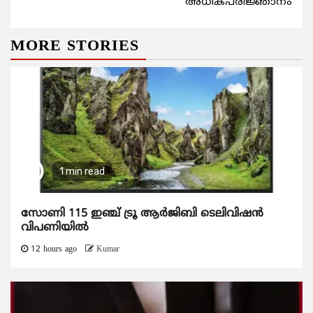
അധികപരിജ്ഞാനം
MORE STORIES
1 min read
സോണി 115 ഇഞ്ച് ട്രൂ ആർജിബി ടെലിവിഷൻ
വിപണിയിൽ
12 hours ago
Kumar