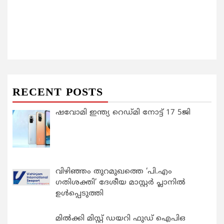
RECENT POSTS
ഷവോമി ഇന്ത്യ റെഡ്മി നോട്ട് 17 5ജി
വിഴിഞ്ഞം തുറമുഖത്തെ ‘പി.എം
ഗതിശക്തി’ ദേശീയ മാസ്റ്റർ പ്ലാനിൽ
ഉൾപ്പെടുത്തി
മിൽക്കി മിസ്റ്റ് ഡയറി ഫുഡ് ഐപിഒ