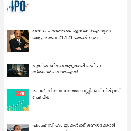
ഒന്നാം പാദത്തിൽ എസ്ബിഐയുടെ
അറ്റാദായം 21,121 കോടി രൂപ
പുതിയ ഫീച്ചറുകളുമായി മഹീന്ദ്ര
സ്കോർപിയോ-എൻ
മോൾബിയോ ഡയഗ്നോസ്റ്റിക്സ് ലിമിറ്റഡ്
ഐപിഒ
എം.എസ്.എം.ഇ.കൾക്ക് ഒന്നരക്കോടി