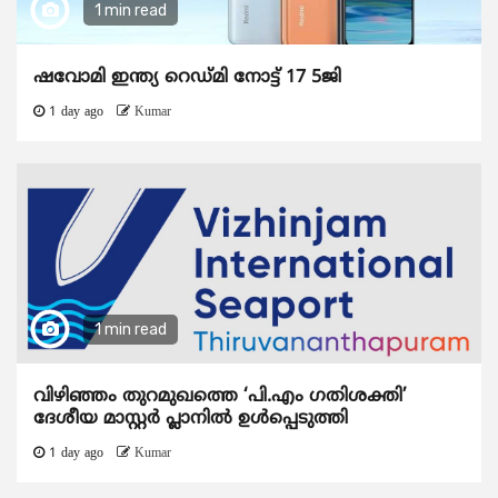
1 min read
ഷവോമി ഇന്ത്യ റെഡ്മി നോട്ട് 17 5ജി
1 day ago
Kumar
1 min read
വിഴിഞ്ഞം തുറമുഖത്തെ ‘പി.എം ഗതിശക്തി’
ദേശീയ മാസ്റ്റർ പ്ലാനിൽ ഉൾപ്പെടുത്തി
1 day ago
Kumar