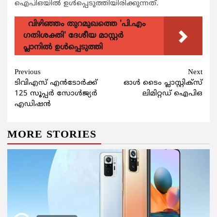
ഐപിഒയില്‍ ഉള്‍പ്പെടുത്തിയിരിക്കുന്നത്.
വിഴിഞ്ഞം തുറമുഖത്തെ 'പി.എം
ഗതിശക്തി' ദേശീയ മാസ്റ്റർ
പ്ലാനിൽ ഉൾപ്പെടുത്തി
Continue
Previous
Next
ടിവിഎസ് എന്‍ടോര്‍ക്ക്
ഓള്‍ ടൈം പ്ലാസ്റ്റിക്സ്
Reading
125 സൂപ്പര്‍ സോള്‍ജ്യര്‍
ലിമിറ്റഡ് ഐപിഒ
എഡിഷന്‍
MORE STORIES