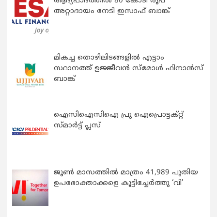
ആദ്യപാദത്തിൽ 80 കോടി രൂപ
അറ്റാദായം നേടി ഇസാഫ് ബാങ്ക്
മികച്ച തൊഴിലിടങ്ങളിൽ എട്ടാം
സ്ഥാനത്ത് ഉജ്ജീവൻ സ്മോൾ ഫിനാൻസ്
ബാങ്ക്
ഐസിഐസിഐ പ്രു ഐപ്രൊട്ടക്റ്റ്
സ്മാർട്ട് പ്ലസ്
ജൂൺ മാസത്തിൽ മാത്രം 41,989 പുതിയ
ഉപഭോക്താക്കളെ കൂട്ടിച്ചേർത്തു ‘വി’