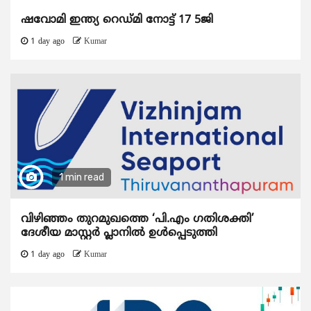
ഷവോമി ഇന്ത്യ റെഡ്മി നോട്ട് 17 5ജി
1 day ago
Kumar
1 min read
വിഴിഞ്ഞം തുറമുഖത്തെ ‘പി.എം ഗതിശക്തി’
ദേശീയ മാസ്റ്റർ പ്ലാനിൽ ഉൾപ്പെടുത്തി
1 day ago
Kumar