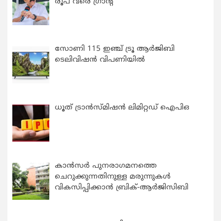
രൂപ വരെ ഗ്രാന്റ്
സോണി 115 ഇഞ്ച് ട്രൂ ആർജിബി
ടെലിവിഷൻ വിപണിയിൽ
ധൂത് ട്രാൻസ്മിഷൻ ലിമിറ്റഡ് ഐപിഒ
കാന്‍സര്‍ പുനരാഗമനത്തെ
ചെറുക്കുന്നതിനുള്ള മരുന്നുകള്‍
വികസിപ്പിക്കാന്‍ ബ്രിക്-ആര്‍ജിസിബി