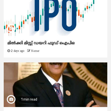
മിൽക്കി മിസ്റ്റ് ഡയറി ഫുഡ് ഐപിഒ
2 days ago
Kumar
1 min read