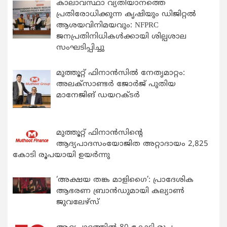
കാലാവസ്ഥാ വ്യതിയാനത്തെ
പ്രതിരോധിക്കുന്ന കൃഷിയും ഡിജിറ്റൽ
ആശയവിനിമയവും: NFPRC
ജനപ്രതിനിധികൾക്കായി ശില്പശാല
സംഘടിപ്പിച്ചു
മുത്തൂറ്റ് ഫിനാൻസിൽ നേതൃമാറ്റം:
അലക്സാണ്ടർ ജോർജ് പുതിയ
മാനേജിങ് ഡയറക്ടർ
മുത്തൂറ്റ് ഫിനാൻസിന്റെ
ആദ്യപാദസംയോജിത അറ്റാദായം 2,825
കോടി രൂപയായി ഉയർന്നു
‘അക്ഷയ തങ്ക മാളിഗൈ’: പ്രാദേശിക
ആഭരണ ബ്രാന്‍ഡുമായി കല്യാണ്‍
ജുവലേഴ്‌സ്