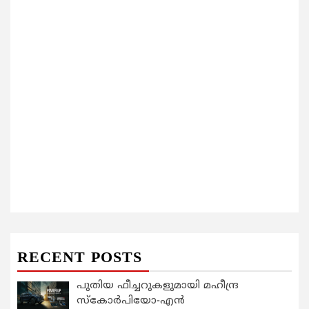
RECENT POSTS
പുതിയ ഫീച്ചറുകളുമായി മഹീന്ദ്ര
സ്കോർപിയോ-എൻ