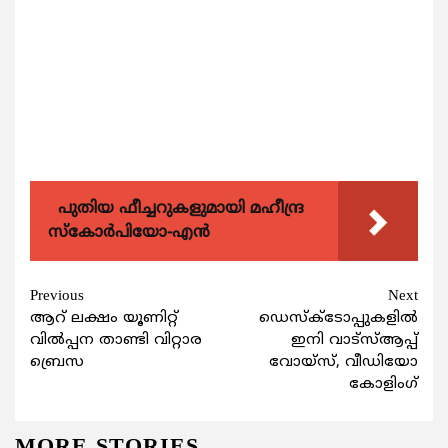
പുതിയ ഫീച്ചറുകളുമായി മഹീന്ദ്ര
സ്കോർപിയോ-എൻ
Continue
Previous
Next
ആറ് ലക്ഷം യൂണിറ്റ്
ഡെസ്‌ക്‌ടോപ്പുകളില്‍
Reading
വില്‍പ്പന താണ്ടി വിറ്റാര
ഇനി വാട്‌സ്ആപ്പ്
ബ്രെസ
വോയ്‌സ്, വീഡിയോ
കോളിംഗ്
MORE STORIES