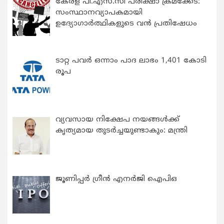
കേരള പി.എസ്.സി പരീക്ഷാ ക്രമക്കേട്:
സംസ്ഥാനവ്യാപകമായി
ഉദ്യോഗാര്‍ത്ഥികളുടെ വന്‍ പ്രതിഷേധം
ടാറ്റ പവർ ഒന്നാം പാദ ലാഭം 1,401 കോടി
രൂപ
വ്യവസായ നിക്ഷേപ നയങ്ങള്‍ക്ക്
കൃത്യമായ തുടര്‍ച്ചയുണ്ടാകും: മന്ത്രി
ജൂണിപ്പർ ഗ്രീൻ എനർജി ഐപിഒ