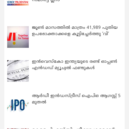
സ്മാർട്ട് പ്ലസ്
ജൂൺ മാസത്തിൽ മാത്രം 41,989 പുതിയ
ഉപഭോക്താക്കളെ കൂട്ടിച്ചേർത്തു ‘വി’
ഇന്‍വെസ്കോ ഇന്ത്യയുടെ രണ്ട് ഓപ്പണ്‍
എന്‍ഡഡ് മ്യൂച്വല്‍ ഫണ്ടുകള്‍
ആർഡീ ഇൻഡസ്ട്രീസ് ഐപിഒ ആഗസ്റ്റ് 5
മുതൽ