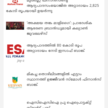
മുത്തൂറ്റ് ഫിനാൻസിന്റെ
ആദ്യപാദസംയോജിത അറ്റാദായം 2,825
കോടി രൂപയായി ഉയർന്നു
‘അക്ഷയ തങ്ക മാളിഗൈ’: പ്രാദേശിക
ആഭരണ ബ്രാന്‍ഡുമായി കല്യാണ്‍
ജുവലേഴ്‌സ്
ആദ്യപാദത്തിൽ 80 കോടി രൂപ
അറ്റാദായം നേടി ഇസാഫ് ബാങ്ക്
മികച്ച തൊഴിലിടങ്ങളിൽ എട്ടാം
സ്ഥാനത്ത് ഉജ്ജീവൻ സ്മോൾ ഫിനാൻസ്
ബാങ്ക്
ഐസിഐസിഐ പ്രു ഐപ്രൊട്ടക്റ്റ്