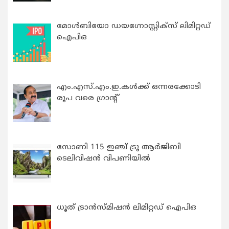
മോൾബിയോ ഡയഗ്നോസ്റ്റിക്സ് ലിമിറ്റഡ്
ഐപിഒ
എം.എസ്.എം.ഇ.കൾക്ക് ഒന്നരക്കോടി
രൂപ വരെ ഗ്രാന്റ്
സോണി 115 ഇഞ്ച് ട്രൂ ആർജിബി
ടെലിവിഷൻ വിപണിയിൽ
ധൂത് ട്രാൻസ്മിഷൻ ലിമിറ്റഡ് ഐപിഒ