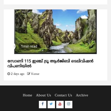
1 min read
സോണി 115 ഇഞ്ച് ട്രൂ ആർജിബി ടെലിവിഷൻ
വിപണിയിൽ
2 days ago
Kumar
Home
About Us
Contact Us
Archive
Facebook
Twitter
Youtube
Instagram