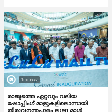
1 min read
രാജ്യത്തെ ഏറ്റവും വലിയ
ഷോപ്പിംഗ് മാളുകളിലൊന്നായി
തിരുവനന്തപുരം ലുലു മാൾ