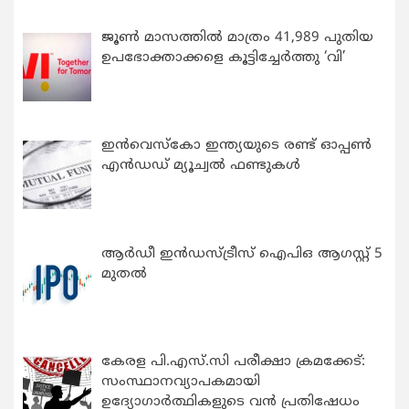
ജൂൺ മാസത്തിൽ മാത്രം 41,989 പുതിയ
ഉപഭോക്താക്കളെ കൂട്ടിച്ചേർത്തു ‘വി’
ഇന്‍വെസ്കോ ഇന്ത്യയുടെ രണ്ട് ഓപ്പണ്‍
എന്‍ഡഡ് മ്യൂച്വല്‍ ഫണ്ടുകള്‍
ആർഡീ ഇൻഡസ്ട്രീസ് ഐപിഒ ആഗസ്റ്റ് 5
മുതൽ
കേരള പി.എസ്.സി പരീക്ഷാ ക്രമക്കേട്:
സംസ്ഥാനവ്യാപകമായി
ഉദ്യോഗാര്‍ത്ഥികളുടെ വന്‍ പ്രതിഷേധം