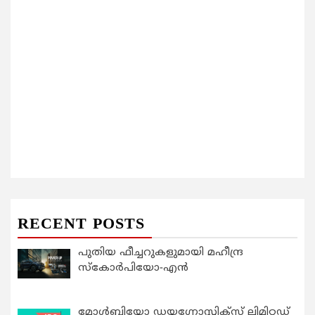
RECENT POSTS
പുതിയ ഫീച്ചറുകളുമായി മഹീന്ദ്ര
സ്കോർപിയോ-എൻ
മോൾബിയോ ഡയഗ്നോസ്റ്റിക്സ് ലിമിറ്റഡ്