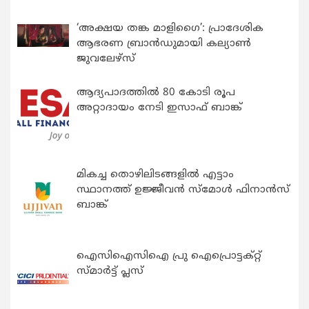
‘അക്ഷയ തങ്ക മാളിഗൈ’: പ്രാദേശിക
ആഭരണ ബ്രാന്‍ഡുമായി കല്യാണ്‍
ജുവലേഴ്‌സ്
ആദ്യപാദത്തിൽ 80 കോടി രൂപ
അറ്റാദായം നേടി ഇസാഫ് ബാങ്ക്
മികച്ച തൊഴിലിടങ്ങളിൽ എട്ടാം
സ്ഥാനത്ത് ഉജ്ജീവൻ സ്മോൾ ഫിനാൻസ്
ബാങ്ക്
ഐസിഐസിഐ പ്രു ഐപ്രൊട്ടക്റ്റ്
സ്മാർട്ട് പ്ലസ്