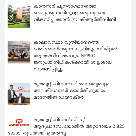
കാന്‍സര്‍ പുനരാഗമനത്തെ
ചെറുക്കുന്നതിനുള്ള മരുന്നുകള്‍
വികസിപ്പിക്കാന്‍ ബ്രിക്-ആര്‍ജിസിബി
കാലാവസ്ഥാ വ്യതിയാനത്തെ
പ്രതിരോധിക്കുന്ന കൃഷിയും ഡിജിറ്റൽ
ആശയവിനിമയവും: NFPRC
ജനപ്രതിനിധികൾക്കായി ശില്പശാല
സംഘടിപ്പിച്ചു
മുത്തൂറ്റ് ഫിനാൻസിൽ നേതൃമാറ്റം:
അലക്സാണ്ടർ ജോർജ് പുതിയ
മാനേജിങ് ഡയറക്ടർ
മുത്തൂറ്റ് ഫിനാൻസിന്റെ
ആദ്യപാദസംയോജിത അറ്റാദായം 2,825
കോടി രൂപയായി ഉയർന്നു