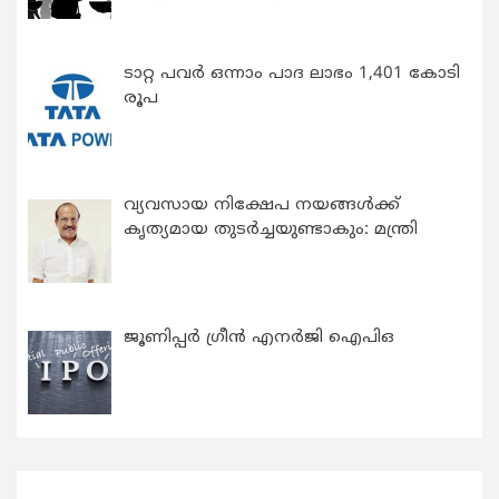
ടാറ്റ പവർ ഒന്നാം പാദ ലാഭം 1,401 കോടി
രൂപ
വ്യവസായ നിക്ഷേപ നയങ്ങള്‍ക്ക്
കൃത്യമായ തുടര്‍ച്ചയുണ്ടാകും: മന്ത്രി
ജൂണിപ്പർ ഗ്രീൻ എനർജി ഐപിഒ