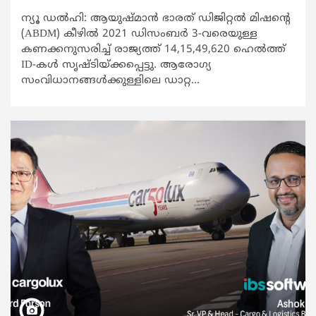
ന്യൂ ഡൽഹി: ആയുഷ്മാൻ ഭാരത് ഡിജിറ്റൽ മിഷന്റെ
(ABDM) കീഴിൽ 2021 ഡിസംബർ 3-വരെയുള്ള
കണക്കനുസരിച്ച് രാജ്യത്ത് 14,15,49,620 ഹെൽത്ത്
ID-കൾ സൃഷ്ടിയ്ക്കപ്പെട്ടു. ആരോഗ്യ
സംവിധാനങ്ങൾക്കുള്ളിലെ ഡാറ്റ...