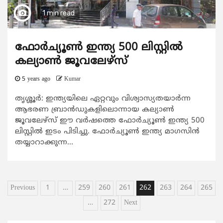
1 min read
ഫോർച്യൂണ്‍ ഇന്ത്യ 500 ലിസ്റ്റില്‍
കല്യാണ്‍ ജൂവലേഴ്സ്
5 years ago
Kumar
തൃശ്ശൂർ: ഇന്ത്യയിലെ ഏറ്റവും വിശ്വാസ്യതയാര്‍ന്ന
ആഭരണ ബ്രാന്‍ഡുകളിലൊന്നായ കല്യാണ്‍
ജൂവലേഴ്‌സ് ഈ വർഷത്തെ ഫോർച്യൂണ്‍ ഇന്ത്യ 500
ലിസ്റ്റില്‍ ഇടം പിടിച്ചു. ഫോർച്യൂണ്‍ ഇന്ത്യ മാഗസിന്‍
തയ്യാറാക്കുന്ന...
Posts
Previous
1
…
259
260
261
262
263
264
265
pagination
…
272
Next