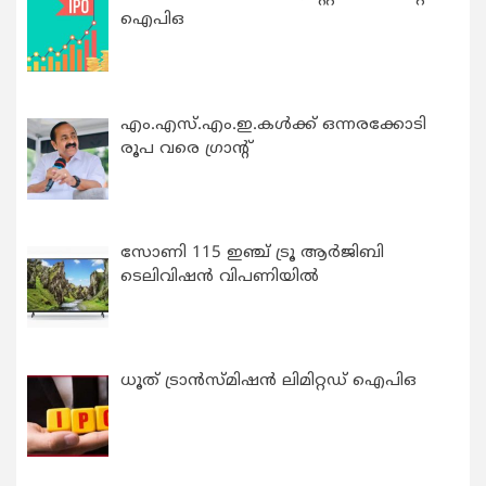
ഐപിഒ
എം.എസ്.എം.ഇ.കൾക്ക് ഒന്നരക്കോടി
രൂപ വരെ ഗ്രാന്റ്
സോണി 115 ഇഞ്ച് ട്രൂ ആർജിബി
ടെലിവിഷൻ വിപണിയിൽ
ധൂത് ട്രാൻസ്മിഷൻ ലിമിറ്റഡ് ഐപിഒ