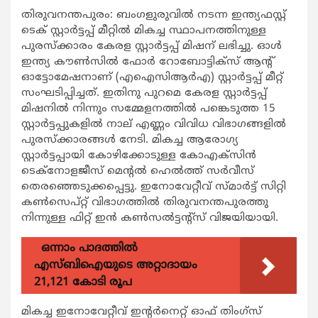
തിരുവനന്തപുരം: ബംഗളുരുവില്‍ നടന്ന ഇന്ത്യഫസ്റ്റ്
ടെക് സ്റ്റാര്‍ട്ടപ്പ് മീറ്റില്‍ മികച്ച സ്ഥാപനത്തിനുള്ള
പുരസ്ക്കാരം കേരള സ്റ്റാര്‍ട്ടപ്പ് മിഷന് ലഭിച്ചു. ഓള്‍
ഇന്ത്യ കൗണ്‍സില്‍ ഫോര്‍ റോബോട്ടിക്സ് ആന്‍റ്
ഓട്ടോമേഷനാണ് (എഐസിആര്‍എ) സ്റ്റാര്‍ട്ടപ്പ് മീറ്റ്
സംഘടിപ്പിച്ചത്. ഇതിനു പുറമെ കേരള സ്റ്റാര്‍ട്ടപ്പ്
മിഷനില്‍ നിന്നും സമ്മേളനത്തില്‍ പങ്കെടുത്ത 15
സ്റ്റാര്‍ട്ടപ്പുകളില്‍ നാല് എണ്ണം വിവിധ വിഭാഗങ്ങളില്‍
പുരസ്ക്കാരങ്ങള്‍ നേടി. മികച്ച ആരോഗ്യ
സ്റ്റാര്‍ട്ടപ്പായി കോഴിക്കോടുള്ള കോഎക്സിന്‍
ടെക്നോളജീസ് മെന്‍റല്‍ ഹെല്‍ത്ത് സര്‍വീസ്
തെരഞ്ഞെടുക്കപ്പെട്ടു. ഇനോവേറ്റീവ് സ്മാര്‍ട്ട് സിറ്റി
കണ്‍സെപ്റ്റ് വിഭാഗത്തില്‍ തിരുവനന്തപുരത്തു
നിന്നുള്ള ഫിറ്റ് ഇന്‍ കണ്‍സല്‍ട്ടന്‍റ്സ് വിജയിയായി.
ഒന്നാം പാദത്തിൽ
എസ്ബിഐയുടെ അറ്റാദായം
21,121 കോടി രൂപ
മികച്ച ഇനോവേറ്റീവ് ഇന്‍റര്‍നെറ്റ് ഓഫ് തിംഗ്സ്