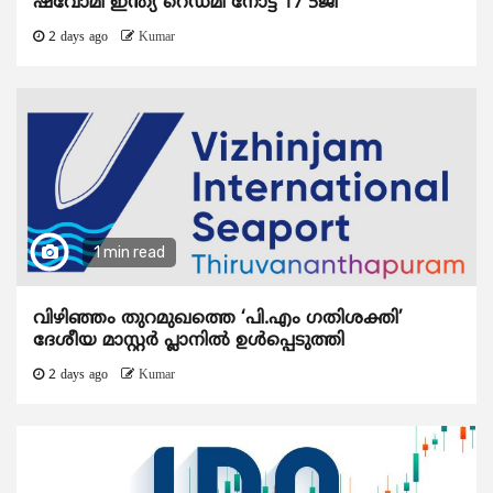
ഷവോമി ഇന്ത്യ റെഡ്മി നോട്ട് 17 5ജി
2 days ago
Kumar
1 min read
വിഴിഞ്ഞം തുറമുഖത്തെ ‘പി.എം ഗതിശക്തി’
ദേശീയ മാസ്റ്റർ പ്ലാനിൽ ഉൾപ്പെടുത്തി
2 days ago
Kumar