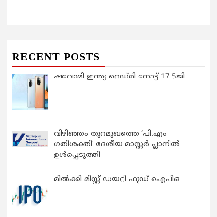
RECENT POSTS
ഷവോമി ഇന്ത്യ റെഡ്മി നോട്ട് 17 5ജി
വിഴിഞ്ഞം തുറമുഖത്തെ ‘പി.എം
ഗതിശക്തി’ ദേശീയ മാസ്റ്റർ പ്ലാനിൽ
ഉൾപ്പെടുത്തി
മിൽക്കി മിസ്റ്റ് ഡയറി ഫുഡ് ഐപിഒ