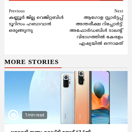
Continue
Previous
Next
കണ്ണൂർ ജില്ല വെജിറ്റബിൾ
ആഗോള സ്റ്റാര്‍ട്ടപ്പ്
Reading
ടൂറിസം ഹബാവാൻ
അന്തരീക്ഷ റിപ്പോര്‍ട്ട്:
ഒരുങ്ങുന്നു
അഫോര്‍ഡബിള്‍ ടാലന്‍റ്
വിഭാഗത്തില്‍ കേരളം
ഏഷ്യയില്‍ ഒന്നാമത്
MORE STORIES
1 min read