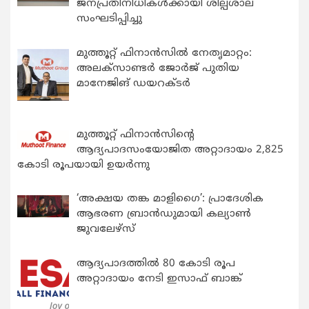
ജനപ്രതിനിധികൾക്കായി ശില്പശാല
സംഘടിപ്പിച്ചു
മുത്തൂറ്റ് ഫിനാൻസിൽ നേതൃമാറ്റം:
അലക്സാണ്ടർ ജോർജ് പുതിയ
മാനേജിങ് ഡയറക്ടർ
മുത്തൂറ്റ് ഫിനാൻസിന്റെ
ആദ്യപാദസംയോജിത അറ്റാദായം 2,825
കോടി രൂപയായി ഉയർന്നു
‘അക്ഷയ തങ്ക മാളിഗൈ’: പ്രാദേശിക
ആഭരണ ബ്രാന്‍ഡുമായി കല്യാണ്‍
ജുവലേഴ്‌സ്
ആദ്യപാദത്തിൽ 80 കോടി രൂപ
അറ്റാദായം നേടി ഇസാഫ് ബാങ്ക്