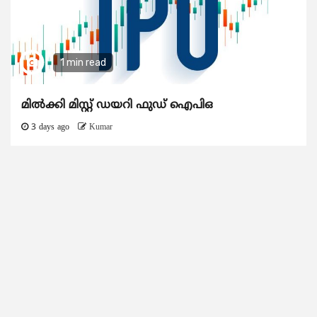
1 min read
മിൽക്കി മിസ്റ്റ് ഡയറി ഫുഡ് ഐപിഒ
3 days ago
Kumar