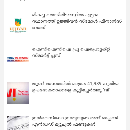
മികച്ച തൊഴിലിടങ്ങളിൽ എട്ടാം
സ്ഥാനത്ത് ഉജ്ജീവൻ സ്മോൾ ഫിനാൻസ്
ബാങ്ക്
ഐസിഐസിഐ പ്രു ഐപ്രൊട്ടക്റ്റ്
സ്മാർട്ട് പ്ലസ്
ജൂൺ മാസത്തിൽ മാത്രം 41,989 പുതിയ
ഉപഭോക്താക്കളെ കൂട്ടിച്ചേർത്തു ‘വി’
ഇന്‍വെസ്കോ ഇന്ത്യയുടെ രണ്ട് ഓപ്പണ്‍
എന്‍ഡഡ് മ്യൂച്വല്‍ ഫണ്ടുകള്‍