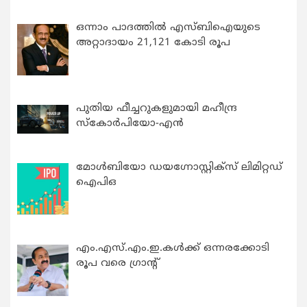
ഒന്നാം പാദത്തിൽ എസ്ബിഐയുടെ
അറ്റാദായം 21,121 കോടി രൂപ
പുതിയ ഫീച്ചറുകളുമായി മഹീന്ദ്ര
സ്കോർപിയോ-എൻ
മോൾബിയോ ഡയഗ്നോസ്റ്റിക്സ് ലിമിറ്റഡ്
ഐപിഒ
എം.എസ്.എം.ഇ.കൾക്ക് ഒന്നരക്കോടി
രൂപ വരെ ഗ്രാന്റ്