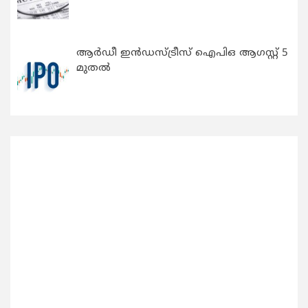
ആർഡീ ഇൻഡസ്ട്രീസ് ഐപിഒ ആഗസ്റ്റ് 5
മുതൽ