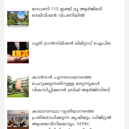
സോണി 115 ഇഞ്ച് ട്രൂ ആർജിബി
ടെലിവിഷൻ വിപണിയിൽ
ധൂത് ട്രാൻസ്മിഷൻ ലിമിറ്റഡ് ഐപിഒ
കാന്‍സര്‍ പുനരാഗമനത്തെ
ചെറുക്കുന്നതിനുള്ള മരുന്നുകള്‍
വികസിപ്പിക്കാന്‍ ബ്രിക്-ആര്‍ജിസിബി
കാലാവസ്ഥാ വ്യതിയാനത്തെ
പ്രതിരോധിക്കുന്ന കൃഷിയും ഡിജിറ്റൽ
ആശയവിനിമയവും: NFPRC