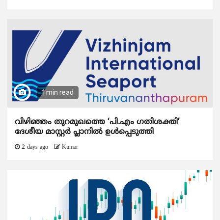
1 min read
വിഴിഞ്ഞം തുറമുഖത്തെ ‘പി.എം ഗതിശക്തി’
ദേശീയ മാസ്റ്റർ പ്ലാനിൽ ഉൾപ്പെടുത്തി
2 days ago
Kumar