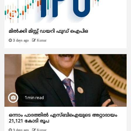
മിൽക്കി മിസ്റ്റ് ഡയറി ഫുഡ് ഐപിഒ
3 days ago
Kumar
1 min read
ഒന്നാം പാദത്തിൽ എസ്ബിഐയുടെ അറ്റാദായം
21,121 കോടി രൂപ
3 days ago
Kumar