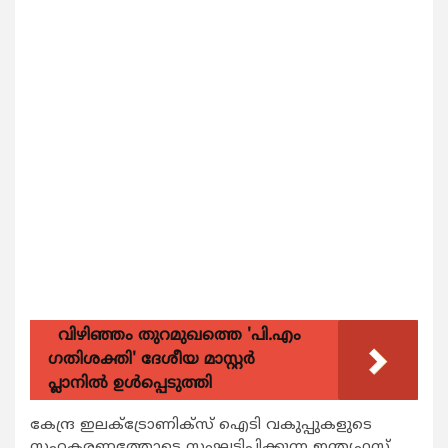
വിഴിഞ്ഞം തുറമുഖത്തെ 'പി.എം
ഗതിശക്തി' ദേശീയ മാസ്റ്റർ
പ്ലാനിൽ ഉൾപ്പെടുത്തി
കേന്ദ്ര ഇലക്ട്രോണിക്സ് ഐടി വകുപ്പുകളുടെ
സഹകരണത്തോടെ സംഘടിപ്പിക്കുന്ന ഇന്ത്യഫസ്റ്റ്