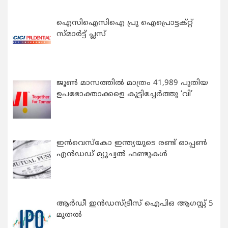
ഐസിഐസിഐ പ്രു ഐപ്രൊട്ടക്റ്റ്
സ്മാർട്ട് പ്ലസ്
ജൂൺ മാസത്തിൽ മാത്രം 41,989 പുതിയ
ഉപഭോക്താക്കളെ കൂട്ടിച്ചേർത്തു ‘വി’
ഇന്‍വെസ്കോ ഇന്ത്യയുടെ രണ്ട് ഓപ്പണ്‍
എന്‍ഡഡ് മ്യൂച്വല്‍ ഫണ്ടുകള്‍
ആർഡീ ഇൻഡസ്ട്രീസ് ഐപിഒ ആഗസ്റ്റ് 5
മുതൽ