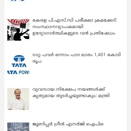
കേരള പി.എസ്.സി പരീക്ഷാ ക്രമക്കേട്:
സംസ്ഥാനവ്യാപകമായി
ഉദ്യോഗാര്‍ത്ഥികളുടെ വന്‍ പ്രതിഷേധം
ടാറ്റ പവർ ഒന്നാം പാദ ലാഭം 1,401 കോടി
രൂപ
വ്യവസായ നിക്ഷേപ നയങ്ങള്‍ക്ക്
കൃത്യമായ തുടര്‍ച്ചയുണ്ടാകും: മന്ത്രി
ജൂണിപ്പർ ഗ്രീൻ എനർജി ഐപിഒ