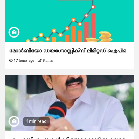
മോൾബിയോ ഡയഗ്നോസ്റ്റിക്സ് ലിമിറ്റഡ് ഐപിഒ
17 hours ago
Kumar
1 min read