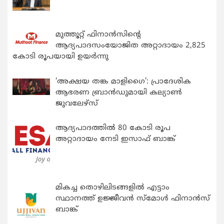
മുത്തൂറ്റ് ഫിനാൻസിന്റെ
ആദ്യപാദസംയോജിത അറ്റാദായം 2,825
കോടി രൂപയായി ഉയർന്നു
‘അക്ഷയ തങ്ക മാളിഗൈ’: പ്രാദേശിക
ആഭരണ ബ്രാന്‍ഡുമായി കല്യാണ്‍
ജുവലേഴ്‌സ്
ആദ്യപാദത്തിൽ 80 കോടി രൂപ
അറ്റാദായം നേടി ഇസാഫ് ബാങ്ക്
മികച്ച തൊഴിലിടങ്ങളിൽ എട്ടാം
സ്ഥാനത്ത് ഉജ്ജീവൻ സ്മോൾ ഫിനാൻസ്
ബാങ്ക്