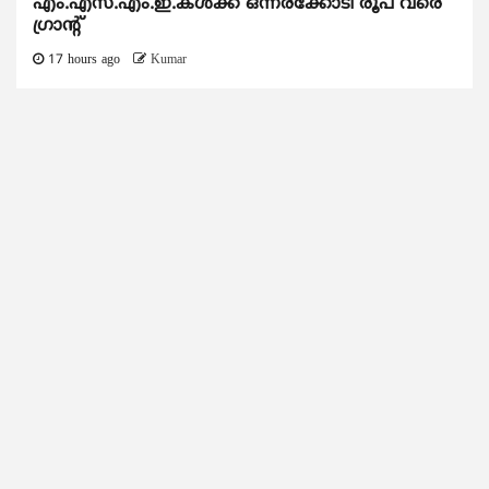
എം.എസ്.എം.ഇ.കൾക്ക് ഒന്നരക്കോടി രൂപ വരെ
ഗ്രാന്റ്
17 hours ago
Kumar