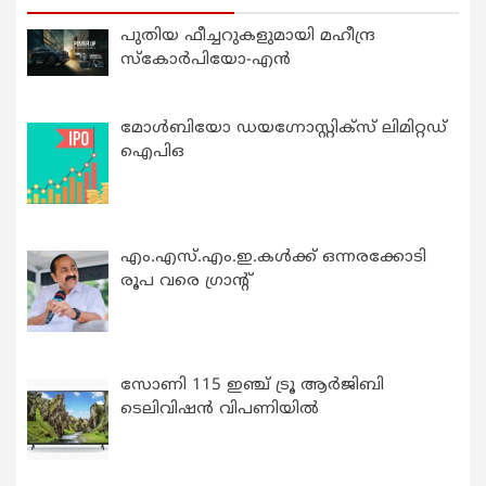
പുതിയ ഫീച്ചറുകളുമായി മഹീന്ദ്ര
സ്കോർപിയോ-എൻ
മോൾബിയോ ഡയഗ്നോസ്റ്റിക്സ് ലിമിറ്റഡ്
ഐപിഒ
എം.എസ്.എം.ഇ.കൾക്ക് ഒന്നരക്കോടി
രൂപ വരെ ഗ്രാന്റ്
സോണി 115 ഇഞ്ച് ട്രൂ ആർജിബി
ടെലിവിഷൻ വിപണിയിൽ