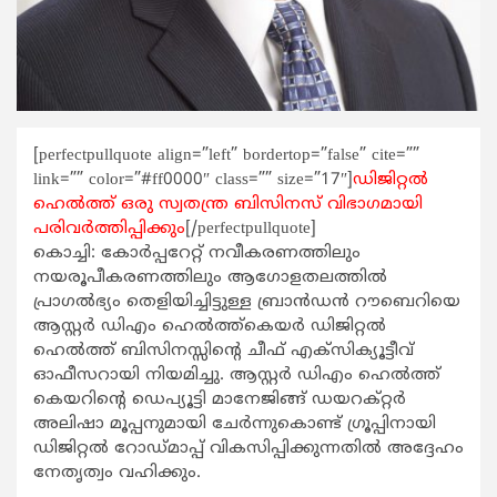
[perfectpullquote align=”left” bordertop=”false” cite=””
link=”” color=”#ff0000″ class=”” size=”17″]
ഡിജിറ്റല്‍
ഹെല്‍ത്ത് ഒരു സ്വതന്ത്ര ബിസിനസ് വിഭാഗമായി
പരിവര്‍ത്തിപ്പിക്കും
[/perfectpullquote]
കൊച്ചി: കോര്‍പ്പറേറ്റ് നവീകരണത്തിലും
നയരൂപീകരണത്തിലും ആഗോളതലത്തില്‍
പ്രാഗല്‍ഭ്യം തെളിയിച്ചിട്ടുള്ള ബ്രാന്‍ഡന്‍ റൗബെറിയെ
ആസ്റ്റര്‍ ഡിഎം ഹെല്‍ത്ത്കെയര്‍ ഡിജിറ്റല്‍
ഹെല്‍ത്ത് ബിസിനസ്സിന്‍റെ ചീഫ് എക്സിക്യൂട്ടീവ്
ഓഫീസറായി നിയമിച്ചു. ആസ്റ്റര്‍ ഡിഎം ഹെല്‍ത്ത്
കെയറിന്‍റെ ഡെപ്യൂട്ടി മാനേജിങ്ങ് ഡയറക്റ്റര്‍
അലിഷാ മൂപ്പനുമായി ചേര്‍ന്നുകൊണ്ട് ഗ്രൂപ്പിനായി
ഡിജിറ്റല്‍ റോഡ്മാപ്പ് വികസിപ്പിക്കുന്നതില്‍ അദ്ദേഹം
നേതൃത്വം വഹിക്കും.