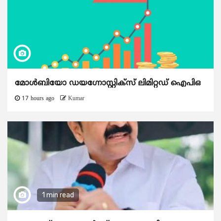
മോൾബിയോ ഡയഗ്നോസ്റ്റിക്സ് ലിമിറ്റഡ് ഐപിഒ
17 hours ago
Kumar
1 min read