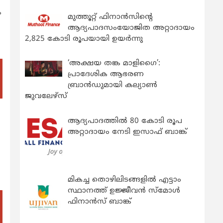
ക
മുത്തൂറ്റ് ഫിനാൻസിന്റെ
ആദ്യപാദസംയോജിത അറ്റാദായം
2,825 കോടി രൂപയായി ഉയർന്നു
‘അക്ഷയ തങ്ക മാളിഗൈ’:
പ്രാദേശിക ആഭരണ
ബ്രാന്‍ഡുമായി കല്യാണ്‍
ജുവലേഴ്‌സ്
ആദ്യപാദത്തിൽ 80 കോടി രൂപ
അറ്റാദായം നേടി ഇസാഫ് ബാങ്ക്
മികച്ച തൊഴിലിടങ്ങളിൽ എട്ടാം
സ്ഥാനത്ത് ഉജ്ജീവൻ സ്മോൾ
ഫിനാൻസ് ബാങ്ക്