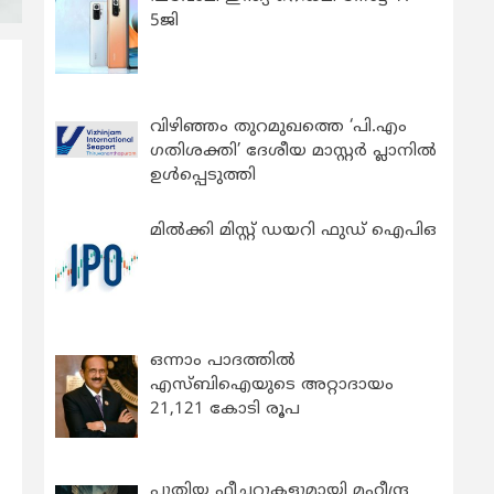
5ജി
വിഴിഞ്ഞം തുറമുഖത്തെ ‘പി.എം
ഗതിശക്തി’ ദേശീയ മാസ്റ്റർ പ്ലാനിൽ
ഉൾപ്പെടുത്തി
മിൽക്കി മിസ്റ്റ് ഡയറി ഫുഡ് ഐപിഒ
ഒന്നാം പാദത്തിൽ
എസ്ബിഐയുടെ അറ്റാദായം
21,121 കോടി രൂപ
പുതിയ ഫീച്ചറുകളുമായി മഹീന്ദ്ര