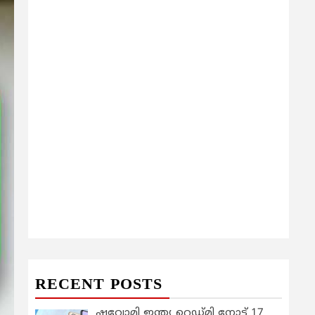
RECENT POSTS
ഷവോമി ഇന്ത്യ റെഡ്മി നോട്ട് 17