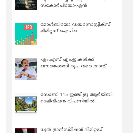
സ്കോർപിയോ-എൻ
മോൾബിയോ ഡയഗ്നോസ്റ്റിക്സ്
ലിമിറ്റഡ് ഐപിഒ
എം.എസ്.എം.ഇ.കൾക്ക്
ഒന്നരക്കോടി രൂപ വരെ ഗ്രാന്റ്
സോണി 115 ഇഞ്ച് ട്രൂ ആർജിബി
ടെലിവിഷൻ വിപണിയിൽ
ധൂത് ട്രാൻസ്മിഷൻ ലിമിറ്റഡ്