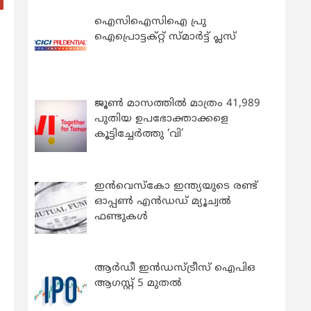
ഐസിഐസിഐ പ്രു
ഐപ്രൊട്ടക്റ്റ് സ്മാർട്ട് പ്ലസ്
ജൂൺ മാസത്തിൽ മാത്രം 41,989
പുതിയ ഉപഭോക്താക്കളെ
കൂട്ടിച്ചേർത്തു ‘വി’
ഇന്‍വെസ്കോ ഇന്ത്യയുടെ രണ്ട്
ഓപ്പണ്‍ എന്‍ഡഡ് മ്യൂച്വല്‍
ഫണ്ടുകള്‍
ആർഡീ ഇൻഡസ്ട്രീസ് ഐപിഒ
ആഗസ്റ്റ് 5 മുതൽ