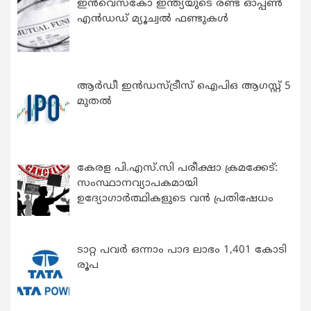
ഇന്‍വെസ്കോ ഇന്ത്യയുടെ രണ്ട് ഓപ്പണ്‍
എന്‍ഡഡ് മ്യൂച്വല്‍ ഫണ്ടുകള്‍
ആർഡീ ഇൻഡസ്ട്രീസ് ഐപിഒ ആഗസ്റ്റ് 5
മുതൽ
കേരള പി.എസ്.സി പരീക്ഷാ ക്രമക്കേട്:
സംസ്ഥാനവ്യാപകമായി
ഉദ്യോഗാര്‍ത്ഥികളുടെ വന്‍ പ്രതിഷേധം
ടാറ്റ പവർ ഒന്നാം പാദ ലാഭം 1,401 കോടി
രൂപ