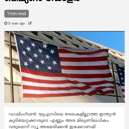
1 min read
5 years ago
വാഷിംഗ്ടണ്‍: യുഎസിലെ രേഖകളില്ലാത്ത ഇന്ത്യന്‍
കുടിയേറ്റക്കാരുടെ എണ്ണം അര മില്യണിലധികം
വരുമെന്ന് ന്യൂ അമേരിക്കന്‍ ഇക്കോണമി