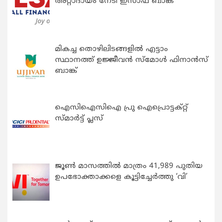
അറ്റാദായം നേടി ഇസാഫ് ബാങ്ക്
മികച്ച തൊഴിലിടങ്ങളിൽ എട്ടാം
സ്ഥാനത്ത് ഉജ്ജീവൻ സ്മോൾ ഫിനാൻസ്
ബാങ്ക്
ഐസിഐസിഐ പ്രു ഐപ്രൊട്ടക്റ്റ്
സ്മാർട്ട് പ്ലസ്
ജൂൺ മാസത്തിൽ മാത്രം 41,989 പുതിയ
ഉപഭോക്താക്കളെ കൂട്ടിച്ചേർത്തു ‘വി’