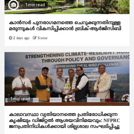
1 min read
കാന്‍സര്‍ പുനരാഗമനത്തെ ചെറുക്കുന്നതിനുള്ള
മരുന്നുകള്‍ വികസിപ്പിക്കാന്‍ ബ്രിക്-ആര്‍ജിസിബി
2 days ago
Kumar
1 min read
കാലാവസ്ഥാ വ്യതിയാനത്തെ പ്രതിരോധിക്കുന്ന
കൃഷിയും ഡിജിറ്റൽ ആശയവിനിമയവും: NFPRC
ജനപ്രതിനിധികൾക്കായി ശില്പശാല സംഘടിപ്പിച്ചു