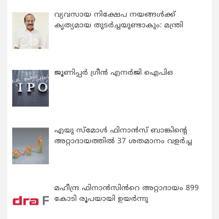
വ്യവസായ നിക്ഷേപ നയങ്ങള്‍ക്ക്
കൃത്യമായ തുടര്‍ച്ചയുണ്ടാകും: മന്ത്രി
ജൂണിപ്പർ ഗ്രീൻ എനർജി ഐപിഒ
എയു സ്‌മോൾ ഫിനാൻസ് ബാങ്കിന്റെ
അറ്റാദായത്തിൽ 37 ശതമാനം വളർച്ച
മഹീന്ദ്ര ഫിനാൻസിൻറെ അറ്റാദായം 899
കോടി രൂപയായി ഉയർന്നു