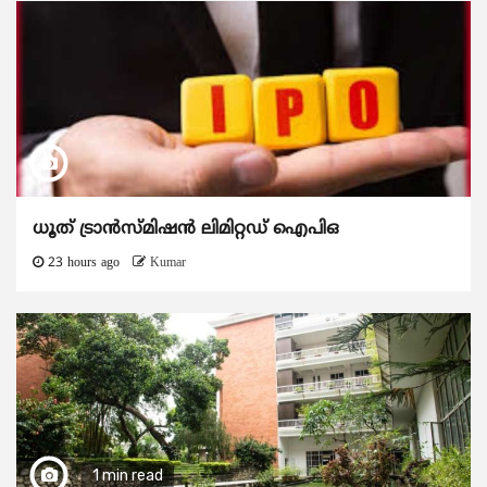
ധൂത് ട്രാൻസ്മിഷൻ ലിമിറ്റഡ് ഐപിഒ
23 hours ago
Kumar
1 min read