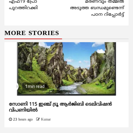
എഫ്19 പ്രോ
മരണവും തമ്മില്‍
പുറത്തിറക്കി
അടുത്ത ബന്ധമുണ്ടെന്ന്
പഠന റിപ്പോര്‍ട്ട്
MORE STORIES
1 min read
സോണി 115 ഇഞ്ച് ട്രൂ ആർജിബി ടെലിവിഷൻ
വിപണിയിൽ
23 hours ago
Kumar