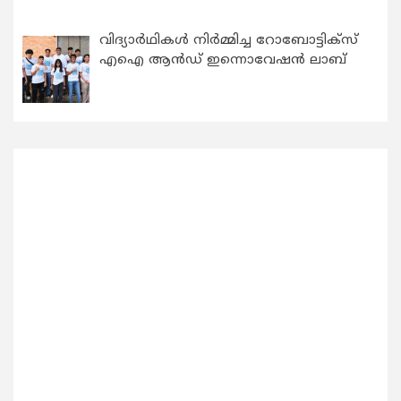
വിദ്യാര്‍ഥികള്‍ നിര്‍മ്മിച്ച റോബോട്ടിക്സ്
എഐ ആന്‍ഡ് ഇന്നൊവേഷന്‍ ലാബ്