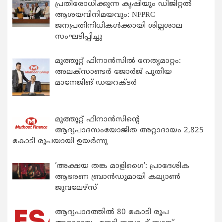
പ്രതിരോധിക്കുന്ന കൃഷിയും ഡിജിറ്റൽ
ആശയവിനിമയവും: NFPRC
ജനപ്രതിനിധികൾക്കായി ശില്പശാല
സംഘടിപ്പിച്ചു
മുത്തൂറ്റ് ഫിനാൻസിൽ നേതൃമാറ്റം:
അലക്സാണ്ടർ ജോർജ് പുതിയ
മാനേജിങ് ഡയറക്ടർ
മുത്തൂറ്റ് ഫിനാൻസിന്റെ
ആദ്യപാദസംയോജിത അറ്റാദായം 2,825
കോടി രൂപയായി ഉയർന്നു
‘അക്ഷയ തങ്ക മാളിഗൈ’: പ്രാദേശിക
ആഭരണ ബ്രാന്‍ഡുമായി കല്യാണ്‍
ജുവലേഴ്‌സ്
ആദ്യപാദത്തിൽ 80 കോടി രൂപ