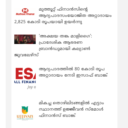
മുത്തൂറ്റ് ഫിനാൻസിന്റെ
ആദ്യപാദസംയോജിത അറ്റാദായം
2,825 കോടി രൂപയായി ഉയർന്നു
‘അക്ഷയ തങ്ക മാളിഗൈ’:
പ്രാദേശിക ആഭരണ
ബ്രാന്‍ഡുമായി കല്യാണ്‍
ജുവലേഴ്‌സ്
ആദ്യപാദത്തിൽ 80 കോടി രൂപ
അറ്റാദായം നേടി ഇസാഫ് ബാങ്ക്
മികച്ച തൊഴിലിടങ്ങളിൽ എട്ടാം
സ്ഥാനത്ത് ഉജ്ജീവൻ സ്മോൾ
ഫിനാൻസ് ബാങ്ക്