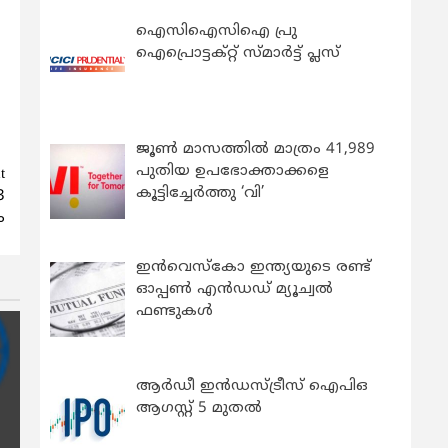
ഐസിഐസിഐ പ്രു
ഐപ്രൊട്ടക്റ്റ് സ്മാർട്ട് പ്ലസ്
ജൂൺ മാസത്തിൽ മാത്രം 41,989
പുതിയ ഉപഭോക്താക്കളെ
t
കൂട്ടിച്ചേർത്തു ‘വി’
3
ം
ഇന്‍വെസ്കോ ഇന്ത്യയുടെ രണ്ട്
ഓപ്പണ്‍ എന്‍ഡഡ് മ്യൂച്വല്‍
ഫണ്ടുകള്‍
ആർഡീ ഇൻഡസ്ട്രീസ് ഐപിഒ
ആഗസ്റ്റ് 5 മുതൽ