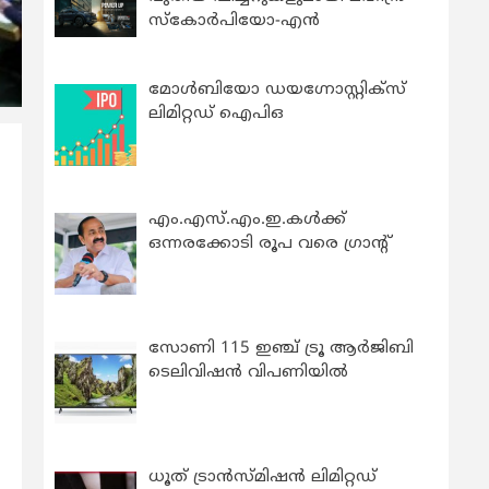
സ്കോർപിയോ-എൻ
മോൾബിയോ ഡയഗ്നോസ്റ്റിക്സ്
ലിമിറ്റഡ് ഐപിഒ
എം.എസ്.എം.ഇ.കൾക്ക്
ഒന്നരക്കോടി രൂപ വരെ ഗ്രാന്റ്
സോണി 115 ഇഞ്ച് ട്രൂ ആർജിബി
ടെലിവിഷൻ വിപണിയിൽ
ധൂത് ട്രാൻസ്മിഷൻ ലിമിറ്റഡ്