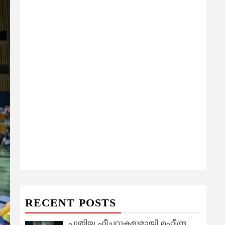
RECENT POSTS
പുതിയ ഫീച്ചറുകളുമായി മഹീന്ദ്ര