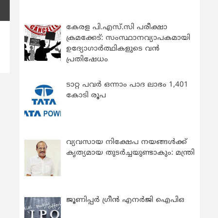
കേരള പി.എസ്.സി പരീക്ഷാ
ക്രമക്കേട്: സംസ്ഥാനവ്യാപകമായി
ഉദ്യോഗാര്‍ത്ഥികളുടെ വന്‍
പ്രതിഷേധം
ടാറ്റ പവർ ഒന്നാം പാദ ലാഭം 1,401
കോടി രൂപ
വ്യവസായ നിക്ഷേപ നയങ്ങള്‍ക്ക്
കൃത്യമായ തുടര്‍ച്ചയുണ്ടാകും: മന്ത്രി
ജൂണിപ്പർ ഗ്രീൻ എനർജി ഐപിഒ