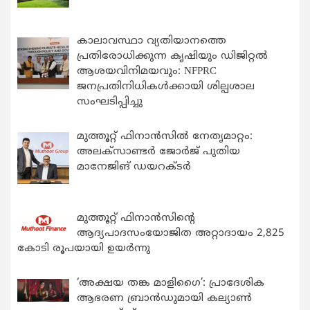
കാലാവസ്ഥാ വ്യതിയാനത്തെ
പ്രതിരോധിക്കുന്ന കൃഷിയും ഡിജിറ്റൽ
ആശയവിനിമയവും: NFPRC
ജനപ്രതിനിധികൾക്കായി ശില്പശാല
സംഘടിപ്പിച്ചു
മുത്തൂറ്റ് ഫിനാൻസിൽ നേതൃമാറ്റം:
അലക്സാണ്ടർ ജോർജ് പുതിയ
മാനേജിങ് ഡയറക്ടർ
മുത്തൂറ്റ് ഫിനാൻസിന്റെ
ആദ്യപാദസംയോജിത അറ്റാദായം 2,825
കോടി രൂപയായി ഉയർന്നു
‘അക്ഷയ തങ്ക മാളിഗൈ’: പ്രാദേശിക
ആഭരണ ബ്രാന്‍ഡുമായി കല്യാണ്‍