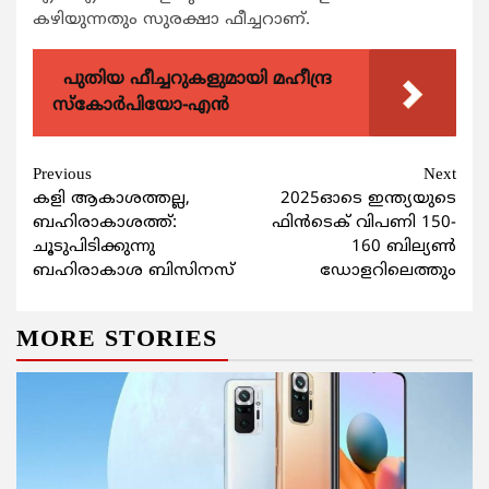
കഴിയുന്നതും സുരക്ഷാ ഫീച്ചറാണ്.
പുതിയ ഫീച്ചറുകളുമായി മഹീന്ദ്ര
സ്കോർപിയോ-എൻ
Continue
Previous
Next
കളി ആകാശത്തല്ല,
2025ഓടെ ഇന്ത്യയുടെ
Reading
ബഹിരാകാശത്ത്:
ഫിന്‍ടെക് വിപണി 150-
ചൂടുപിടിക്കുന്നു
160 ബില്യണ്‍
ബഹിരാകാശ ബിസിനസ്
ഡോളറിലെത്തും
MORE STORIES