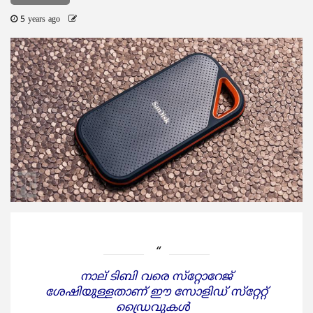
5 years ago
നാല് ടിബി വരെ സ്‌റ്റോറേജ്
ശേഷിയുള്ളതാണ് ഈ സോളിഡ് സ്‌റ്റേറ്റ്
ഡ്രൈവുകള്‍