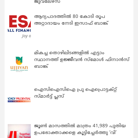
ജുവലേഴ്‌സ്
ആദ്യപാദത്തിൽ 80 കോടി രൂപ
അറ്റാദായം നേടി ഇസാഫ് ബാങ്ക്
മികച്ച തൊഴിലിടങ്ങളിൽ എട്ടാം
സ്ഥാനത്ത് ഉജ്ജീവൻ സ്മോൾ ഫിനാൻസ്
ബാങ്ക്
ഐസിഐസിഐ പ്രു ഐപ്രൊട്ടക്റ്റ്
സ്മാർട്ട് പ്ലസ്
ജൂൺ മാസത്തിൽ മാത്രം 41,989 പുതിയ
ഉപഭോക്താക്കളെ കൂട്ടിച്ചേർത്തു ‘വി’