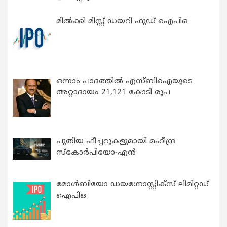
മിൽക്കി മിസ്റ്റ് ഡയറി ഫുഡ് ഐപിഒ
ഒന്നാം പാദത്തിൽ എസ്ബിഐയുടെ
അറ്റാദായം 21,121 കോടി രൂപ
പുതിയ ഫീച്ചറുകളുമായി മഹീന്ദ്ര
സ്കോർപിയോ-എൻ
മോൾബിയോ ഡയഗ്നോസ്റ്റിക്സ് ലിമിറ്റഡ്
ഐപിഒ