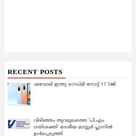
RECENT POSTS
ഷവോമി ഇന്ത്യ റെഡ്മി നോട്ട് 17 5ജി
വിഴിഞ്ഞം തുറമുഖത്തെ ‘പി.എം
ഗതിശക്തി’ ദേശീയ മാസ്റ്റർ പ്ലാനിൽ
ഉൾപ്പെടുത്തി