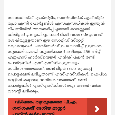
സാന്‍ഡിസ്‌ക് എക്‌സ്ട്രീം, സാന്‍ഡിസ്‌ക് എക്‌സ്ട്രീം
പ്രോ എന്നീ പോര്‍ട്ടബിള്‍ എസ്എസ്ഡികള്‍ ഇന്ത്യന്‍
വിപണിയില്‍ അവതരിപ്പിച്ചതായി വെസ്റ്റേണ്‍
ഡിജിറ്റല്‍ പ്രഖ്യാപിച്ചു. നാല് ടിബി വരെ സ്‌റ്റോറേജ്
ശേഷിയുള്ളതാണ് ഈ സോളിഡ് സ്‌റ്റേറ്റ്
ഡ്രൈവുകള്‍. പാസ്‌വേര്‍ഡ് ഉപയോഗിച്ച് ഉള്ളടക്കം
സുരക്ഷിതമായി സൂക്ഷിക്കാന്‍ കഴിയും. 256 ബിറ്റ്
എഇഎസ് ഹാര്‍ഡ്‌വെയര്‍ എന്‍ക്രിപ്ഷന്‍ രണ്ട്
പോര്‍ട്ടബിള്‍ എസ്എസ്ഡികളുടെയും
സവിശേഷതയാണ്. രണ്ട് മീറ്റര്‍ വരെ ഡ്രോപ്പ്
പ്രൊട്ടക്ഷന്‍ ലഭിച്ചതാണ് എസ്എസ്ഡികള്‍. ഐപി55
റേറ്റിംഗ് മറ്റൊരു സവിശേഷതയാണ്. രണ്ട്
പോര്‍ട്ടബിള്‍ എസ്എസ്ഡികള്‍ക്കും അഞ്ച് വര്‍ഷ
വാറന്റി ലഭിക്കും.
വിഴിഞ്ഞം തുറമുഖത്തെ 'പി.എം
ഗതിശക്തി' ദേശീയ മാസ്റ്റർ
പ്ലാനിൽ ഉൾപ്പെടുത്തി