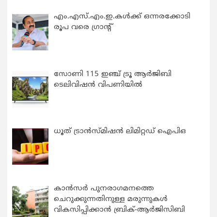
എം.എസ്.എം.ഇ.കൾക്ക് ഒന്നരക്കോടി
രൂപ വരെ ഗ്രാന്റ്
സോണി 115 ഇഞ്ച് ട്രൂ ആർജിബി
ടെലിവിഷൻ വിപണിയിൽ
ധൂത് ട്രാൻസ്മിഷൻ ലിമിറ്റഡ് ഐപിഒ
കാന്‍സര്‍ പുനരാഗമനത്തെ
ചെറുക്കുന്നതിനുള്ള മരുന്നുകള്‍
വികസിപ്പിക്കാന്‍ ബ്രിക്-ആര്‍ജിസിബി