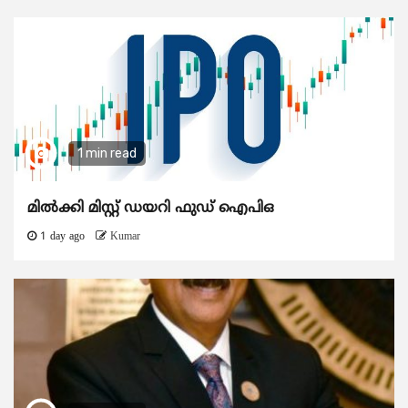
1 min read
മിൽക്കി മിസ്റ്റ് ഡയറി ഫുഡ് ഐപിഒ
1 day ago
Kumar