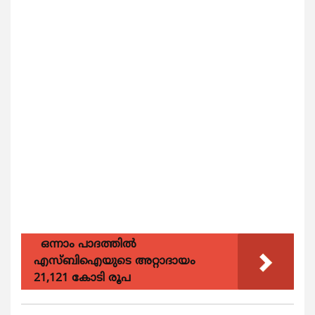
ഒന്നാം പാദത്തിൽ
എസ്ബിഐയുടെ അറ്റാദായം
21,121 കോടി രൂപ