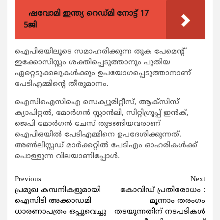
ഷവോമി ഇന്ത്യ റെഡ്മി നോട്ട് 17
5ജി
ഐപിഒയിലൂടെ സമാഹരിക്കുന്ന തുക പേമെന്‍റ്
ഇക്കോസിസ്റ്റം ശക്തിപ്പെടുത്താനും പുതിയ
ഏറ്റെടുക്കലുകള്‍ക്കും ഉപയോഗപ്പെടുത്താനാണ്
പേടിഎമ്മിന്‍റെ തീരുമാനം.
ഐസിഐസിഐ സെക്യൂരിറ്റീസ്, ആക്സിസ്
ക്യാപിറ്റല്‍, മോര്‍ഗന്‍ സ്റ്റാന്‍ലി, സിറ്റിഗ്രൂപ്പ് ഇന്‍ക്,
ജെപി മോര്‍ഗന്‍ ചേസ് തുടങ്ങിയവരാണ്
ഐപിഒയില്‍ പേടിഎമ്മിനെ ഉപദേശിക്കുന്നത്.
അണ്‍ലിസ്റ്റഡ് മാര്‍ക്കറ്റില്‍ പേടിഎം ഓഹരികള്‍ക്ക്
പൊള്ളുന്ന വിലയാണിപ്പോള്‍.
Continue
Previous
Next
പ്രമുഖ കമ്പനികളുമായി
കോവിഡ് പ്രതിരോധം :
Reading
ഐസിടി അക്കാഡമി
മൂന്നാം തരംഗം
ധാരണാപത്രം ഒപ്പുവെച്ചു
തടയുന്നതിന് നടപടികള്‍