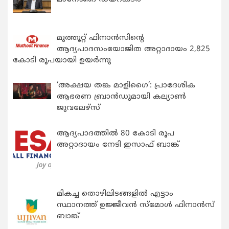
മുത്തൂറ്റ് ഫിനാൻസിന്റെ
ആദ്യപാദസംയോജിത അറ്റാദായം 2,825
കോടി രൂപയായി ഉയർന്നു
‘അക്ഷയ തങ്ക മാളിഗൈ’: പ്രാദേശിക
ആഭരണ ബ്രാന്‍ഡുമായി കല്യാണ്‍
ജുവലേഴ്‌സ്
ആദ്യപാദത്തിൽ 80 കോടി രൂപ
അറ്റാദായം നേടി ഇസാഫ് ബാങ്ക്
മികച്ച തൊഴിലിടങ്ങളിൽ എട്ടാം
സ്ഥാനത്ത് ഉജ്ജീവൻ സ്മോൾ ഫിനാൻസ്
ബാങ്ക്