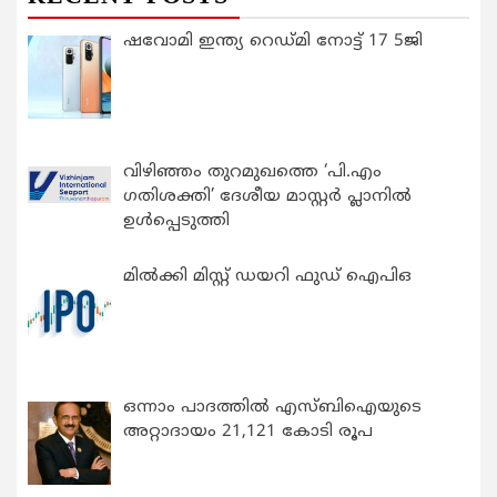
ഷവോമി ഇന്ത്യ റെഡ്മി നോട്ട് 17 5ജി
വിഴിഞ്ഞം തുറമുഖത്തെ ‘പി.എം
ഗതിശക്തി’ ദേശീയ മാസ്റ്റർ പ്ലാനിൽ
ഉൾപ്പെടുത്തി
മിൽക്കി മിസ്റ്റ് ഡയറി ഫുഡ് ഐപിഒ
ഒന്നാം പാദത്തിൽ എസ്ബിഐയുടെ
അറ്റാദായം 21,121 കോടി രൂപ