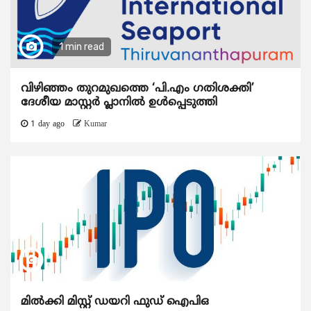
1 min read
വിഴിഞ്ഞം തുറമുഖത്തെ ‘പി.എം ഗതിശക്തി’
ദേശീയ മാസ്റ്റർ പ്ലാനിൽ ഉൾപ്പെടുത്തി
1 day ago
Kumar
മിൽക്കി മിസ്റ്റ് ഡയറി ഫുഡ് ഐപിഒ