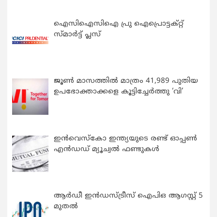
ഐസിഐസിഐ പ്രു ഐപ്രൊട്ടക്റ്റ്
സ്മാർട്ട് പ്ലസ്
ജൂൺ മാസത്തിൽ മാത്രം 41,989 പുതിയ
ഉപഭോക്താക്കളെ കൂട്ടിച്ചേർത്തു ‘വി’
ഇന്‍വെസ്കോ ഇന്ത്യയുടെ രണ്ട് ഓപ്പണ്‍
എന്‍ഡഡ് മ്യൂച്വല്‍ ഫണ്ടുകള്‍
ആർഡീ ഇൻഡസ്ട്രീസ് ഐപിഒ ആഗസ്റ്റ് 5
മുതൽ