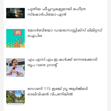
പുതിയ ഫീച്ചറുകളുമായി മഹീന്ദ്ര
സ്കോർപിയോ-എൻ
മോൾബിയോ ഡയഗ്നോസ്റ്റിക്സ് ലിമിറ്റഡ്
ഐപിഒ
എം.എസ്.എം.ഇ.കൾക്ക് ഒന്നരക്കോടി
രൂപ വരെ ഗ്രാന്റ്
സോണി 115 ഇഞ്ച് ട്രൂ ആർജിബി
ടെലിവിഷൻ വിപണിയിൽ