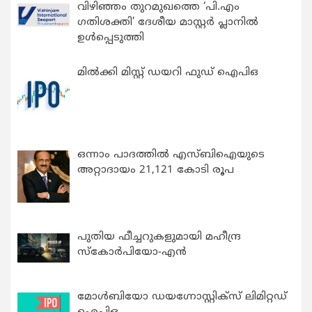
വിഴിഞ്ഞം തുറമുഖത്തെ ‘പി.എം
ഗതിശക്തി’ ദേശീയ മാസ്റ്റർ പ്ലാനിൽ
ഉൾപ്പെടുത്തി
മിൽക്കി മിസ്റ്റ് ഡയറി ഫുഡ് ഐപിഒ
ഒന്നാം പാദത്തിൽ എസ്ബിഐയുടെ
അറ്റാദായം 21,121 കോടി രൂപ
പുതിയ ഫീച്ചറുകളുമായി മഹീന്ദ്ര
സ്കോർപിയോ-എൻ
മോൾബിയോ ഡയഗ്നോസ്റ്റിക്സ് ലിമിറ്റഡ്