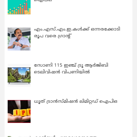
ഐപിഒ
എം.എസ്.എം.ഇ.കൾക്ക് ഒന്നരക്കോടി
രൂപ വരെ ഗ്രാന്റ്
സോണി 115 ഇഞ്ച് ട്രൂ ആർജിബി
ടെലിവിഷൻ വിപണിയിൽ
ധൂത് ട്രാൻസ്മിഷൻ ലിമിറ്റഡ് ഐപിഒ