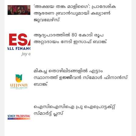
‘അക്ഷയ തങ്ക മാളിഗൈ’: പ്രാദേശിക
ആഭരണ ബ്രാന്‍ഡുമായി കല്യാണ്‍
ജുവലേഴ്‌സ്
ആദ്യപാദത്തിൽ 80 കോടി രൂപ
അറ്റാദായം നേടി ഇസാഫ് ബാങ്ക്
മികച്ച തൊഴിലിടങ്ങളിൽ എട്ടാം
സ്ഥാനത്ത് ഉജ്ജീവൻ സ്മോൾ ഫിനാൻസ്
ബാങ്ക്
ഐസിഐസിഐ പ്രു ഐപ്രൊട്ടക്റ്റ്
സ്മാർട്ട് പ്ലസ്