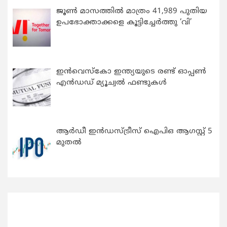
ജൂൺ മാസത്തിൽ മാത്രം 41,989 പുതിയ
ഉപഭോക്താക്കളെ കൂട്ടിച്ചേർത്തു ‘വി’
ഇന്‍വെസ്കോ ഇന്ത്യയുടെ രണ്ട് ഓപ്പണ്‍
എന്‍ഡഡ് മ്യൂച്വല്‍ ഫണ്ടുകള്‍
ആർഡീ ഇൻഡസ്ട്രീസ് ഐപിഒ ആഗസ്റ്റ് 5
മുതൽ