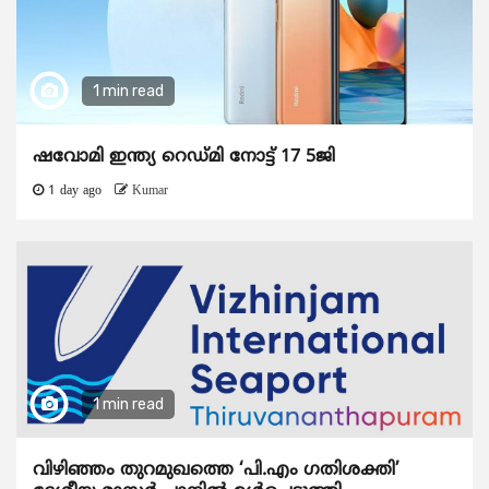
1 min read
ഷവോമി ഇന്ത്യ റെഡ്മി നോട്ട് 17 5ജി
1 day ago
Kumar
1 min read
വിഴിഞ്ഞം തുറമുഖത്തെ ‘പി.എം ഗതിശക്തി’