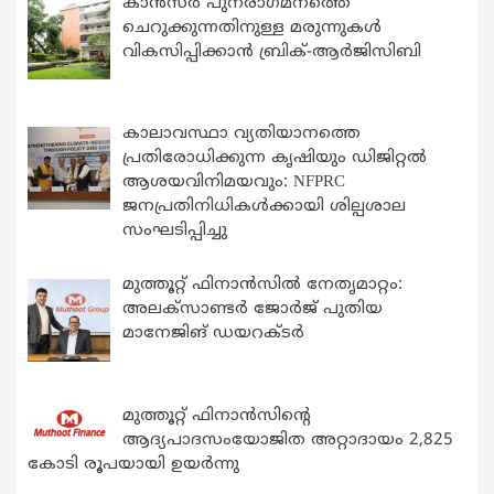
കാന്‍സര്‍ പുനരാഗമനത്തെ
ചെറുക്കുന്നതിനുള്ള മരുന്നുകള്‍
വികസിപ്പിക്കാന്‍ ബ്രിക്-ആര്‍ജിസിബി
കാലാവസ്ഥാ വ്യതിയാനത്തെ
പ്രതിരോധിക്കുന്ന കൃഷിയും ഡിജിറ്റൽ
ആശയവിനിമയവും: NFPRC
ജനപ്രതിനിധികൾക്കായി ശില്പശാല
സംഘടിപ്പിച്ചു
മുത്തൂറ്റ് ഫിനാൻസിൽ നേതൃമാറ്റം:
അലക്സാണ്ടർ ജോർജ് പുതിയ
മാനേജിങ് ഡയറക്ടർ
മുത്തൂറ്റ് ഫിനാൻസിന്റെ
ആദ്യപാദസംയോജിത അറ്റാദായം 2,825
കോടി രൂപയായി ഉയർന്നു