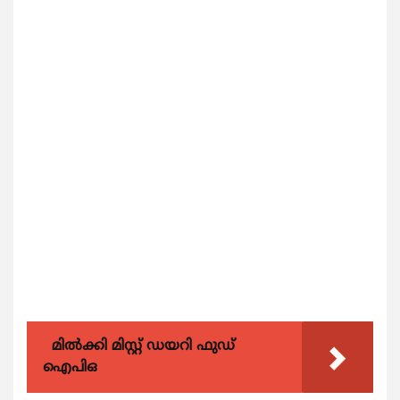
മിൽക്കി മിസ്റ്റ് ഡയറി ഫുഡ്
ഐപിഒ