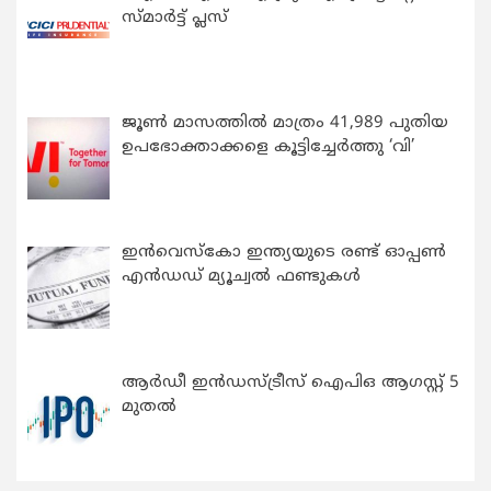
സ്മാർട്ട് പ്ലസ്
ജൂൺ മാസത്തിൽ മാത്രം 41,989 പുതിയ
ഉപഭോക്താക്കളെ കൂട്ടിച്ചേർത്തു ‘വി’
ഇന്‍വെസ്കോ ഇന്ത്യയുടെ രണ്ട് ഓപ്പണ്‍
എന്‍ഡഡ് മ്യൂച്വല്‍ ഫണ്ടുകള്‍
ആർഡീ ഇൻഡസ്ട്രീസ് ഐപിഒ ആഗസ്റ്റ് 5
മുതൽ