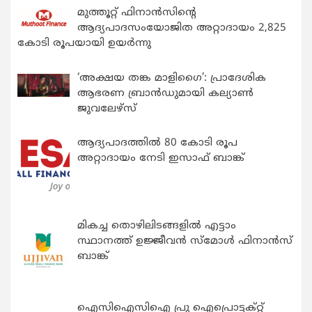
മുത്തൂറ്റ് ഫിനാൻസിന്റെ
ആദ്യപാദസംയോജിത അറ്റാദായം 2,825
കോടി രൂപയായി ഉയർന്നു
‘അക്ഷയ തങ്ക മാളിഗൈ’: പ്രാദേശിക
ആഭരണ ബ്രാന്‍ഡുമായി കല്യാണ്‍
ജുവലേഴ്‌സ്
ആദ്യപാദത്തിൽ 80 കോടി രൂപ
അറ്റാദായം നേടി ഇസാഫ് ബാങ്ക്
മികച്ച തൊഴിലിടങ്ങളിൽ എട്ടാം
സ്ഥാനത്ത് ഉജ്ജീവൻ സ്മോൾ ഫിനാൻസ്
ബാങ്ക്
ഐസിഐസിഐ പ്രു ഐപ്രൊട്ടക്റ്റ്