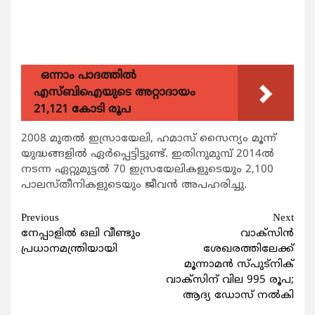
ഒന്നാം പാദത്തിൽ
എസ്ബിഐയുടെ അറ്റാദായം
21,121 കോടി രൂപ
2008 മുതല്‍ ഇസ്രായേലി, ഹമാസ് സൈന്യം മൂന്ന്
യുദ്ധങ്ങളില്‍ ഏര്‍പ്പെട്ടിട്ടുണ്ട്. ഇതിനുമുമ്പ് 2014ല്‍
നടന്ന ഏറ്റുമുട്ടല്‍ 70 ഇസ്രയേലികളുടെയും 2,100
പാലസ്തീനികളുടെയും ജീവന്‍ അപഹരിച്ചു.
Continue
Previous
Next
നേപ്പാളില്‍ ഒലി വീണ്ടും
വാക്സിന്‍
Reading
പ്രധാനമന്ത്രിയായി
ശേഖരത്തിലേക്ക്
മൂന്നാമന്‍ സ്പുട്നിക്
വാക്സിന് വില 995 രൂപ;
ആദ്യ ഡോസ് നല്‍കി