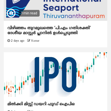
1 min read
വിഴിഞ്ഞം തുറമുഖത്തെ ‘പി.എം ഗതിശക്തി’
ദേശീയ മാസ്റ്റർ പ്ലാനിൽ ഉൾപ്പെടുത്തി
2 days ago
Kumar
മിൽക്കി മിസ്റ്റ് ഡയറി ഫുഡ് ഐപിഒ