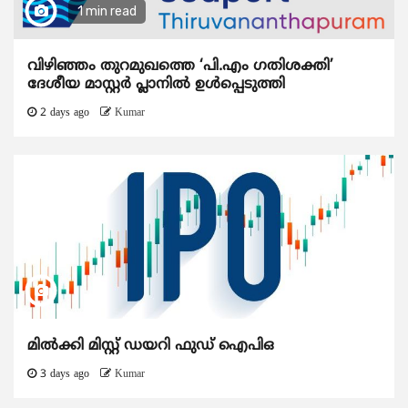
1 min read
വിഴിഞ്ഞം തുറമുഖത്തെ ‘പി.എം ഗതിശക്തി’
ദേശീയ മാസ്റ്റർ പ്ലാനിൽ ഉൾപ്പെടുത്തി
2 days ago
Kumar
മിൽക്കി മിസ്റ്റ് ഡയറി ഫുഡ് ഐപിഒ
3 days ago
Kumar