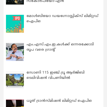
സ്കോർപിയോ-എൻ
മോൾബിയോ ഡയഗ്നോസ്റ്റിക്സ് ലിമിറ്റഡ്
ഐപിഒ
എം.എസ്.എം.ഇ.കൾക്ക് ഒന്നരക്കോടി
രൂപ വരെ ഗ്രാന്റ്
സോണി 115 ഇഞ്ച് ട്രൂ ആർജിബി
ടെലിവിഷൻ വിപണിയിൽ
ധൂത് ട്രാൻസ്മിഷൻ ലിമിറ്റഡ് ഐപിഒ