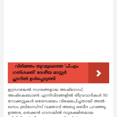
വിഴിഞ്ഞം തുറമുഖത്തെ 'പി.എം
ഗതിശക്തി' ദേശീയ മാസ്റ്റർ
പ്ലാനിൽ ഉൾപ്പെടുത്തി
ഇസ്രായേല്‍ നഗരങ്ങളായ അഷ്ദോഡ്,
അഷ്കെലോണ്‍ എന്നിവിടങ്ങളില്‍ തീവ്രവാദികള്‍ 90
റോക്കറ്റുകള്‍ ഒരേസമയം വിക്ഷേപിച്ചതായി അല്‍-
ഖസം ബ്രിഗേഡ്സ് വക്താവ് അബു ഒബീദ പറഞ്ഞു.
ഉത്തര, തെക്കന്‍ ഗാസയില്‍ സുരക്ഷിതമായ