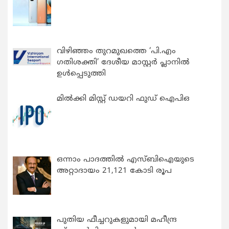
വിഴിഞ്ഞം തുറമുഖത്തെ ‘പി.എം
ഗതിശക്തി’ ദേശീയ മാസ്റ്റർ പ്ലാനിൽ
ഉൾപ്പെടുത്തി
മിൽക്കി മിസ്റ്റ് ഡയറി ഫുഡ് ഐപിഒ
ഒന്നാം പാദത്തിൽ എസ്ബിഐയുടെ
അറ്റാദായം 21,121 കോടി രൂപ
പുതിയ ഫീച്ചറുകളുമായി മഹീന്ദ്ര