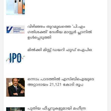
വിഴിഞ്ഞം തുറമുഖത്തെ ‘പി.എം
ഗതിശക്തി’ ദേശീയ മാസ്റ്റർ പ്ലാനിൽ
ഉൾപ്പെടുത്തി
മിൽക്കി മിസ്റ്റ് ഡയറി ഫുഡ് ഐപിഒ
ഒന്നാം പാദത്തിൽ എസ്ബിഐയുടെ
അറ്റാദായം 21,121 കോടി രൂപ
പുതിയ ഫീച്ചറുകളുമായി മഹീന്ദ്ര