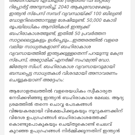
അതേസമയം എഡിഎല്‍ (ആര്‍തര്‍ ഡി ലിറ്റില്‍)
റിപ്പോര്‍ട്ട് അനുസരിച്ച്, 2040 ആകുമ്പോഴേക്കും
ഇന്ത്യന്‍ സ്‌പേസ് സമ്പദ് വ്യവസ്ഥയ്ക്ക് 100 ബില്യണ്‍
ഡോളറിലെത്താനുള്ള ശേഷിയുണ്ട്. 50,000 കോടി
രൂപയിലധികം ആസ്തികള്‍ ഇന്ത്യക്ക്
ബഹിരാകാശത്തുണ്ട്, ഇതില്‍ 50 പ്രവര്‍ത്തന
സാറ്റലൈറ്റുകളും ഉള്‍പ്പെടും…ഇത്തരത്തില്‍ വളരെ
വലിയ സാധ്യതകളാണ് ബഹിരാകാശ
വ്യവസായത്തില്‍ ഇന്ത്യക്കുള്ളതെന്ന് പറയുന്നു കേന്ദ്ര
സ്‌പേസ്, അറ്റോമിക് എനര്‍ജി സഹമന്ത്രി ഡോ.
ജിതേന്ദ്ര സിംഗ്. ബഹിരാകാശ വ്യവസായവുമായി
ബന്ധപ്പെട്ട സാധ്യതകള്‍ വിശദമായി അനാവരണം
ചെയ്യുകയാണ് അദ്ദേഹം:
ആഗോളതലത്തില്‍ വളരെയധികം സ്വീകാര്യത
നേടിക്കഴിഞ്ഞു ഇന്ത്യന്‍ ബഹിരാകാശ മേഖല. ആദ്യ
ശ്രമത്തില്‍ തന്നെ ചൊവ്വ പേടകങ്ങള്‍
വിജയകരമായി വിക്ഷേപിക്കുകയും നൂറുകണക്കിന്
വിദേശ ഉപഗ്രഹങ്ങള്‍ ബഹിരാകാശത്തേക്ക്
കൊണ്ടുപോകുകയും ചെയ്തുകൊണ്ട് ചെലവ്
കുറഞ്ഞ ഉപഗ്രഹങ്ങള്‍ നിര്‍മ്മിക്കുന്നതിന് ഇന്ത്യന്‍