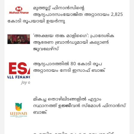
മുത്തൂറ്റ് ഫിനാൻസിന്റെ
ആദ്യപാദസംയോജിത അറ്റാദായം 2,825
കോടി രൂപയായി ഉയർന്നു
‘അക്ഷയ തങ്ക മാളിഗൈ’: പ്രാദേശിക
ആഭരണ ബ്രാന്‍ഡുമായി കല്യാണ്‍
ജുവലേഴ്‌സ്
ആദ്യപാദത്തിൽ 80 കോടി രൂപ
അറ്റാദായം നേടി ഇസാഫ് ബാങ്ക്
മികച്ച തൊഴിലിടങ്ങളിൽ എട്ടാം
സ്ഥാനത്ത് ഉജ്ജീവൻ സ്മോൾ ഫിനാൻസ്
ബാങ്ക്