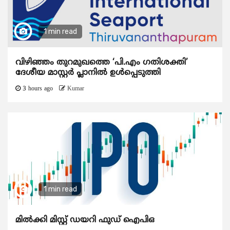
1 min read
വിഴിഞ്ഞം തുറമുഖത്തെ ‘പി.എം ഗതിശക്തി’
ദേശീയ മാസ്റ്റർ പ്ലാനിൽ ഉൾപ്പെടുത്തി
3 hours ago
Kumar
1 min read
മിൽക്കി മിസ്റ്റ് ഡയറി ഫുഡ് ഐപിഒ