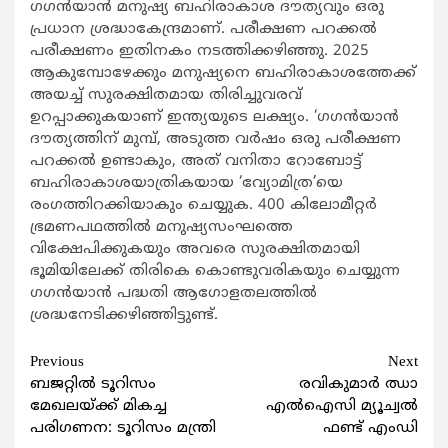
ഗഗന്‍യാന്‍ മനുഷ്യ ബഹിരാകാശ ദൗത്യവും ഒരു
പ്രധാന ശ്രദ്ധാകേന്ദ്രമാണ്. പരീക്ഷണ പറക്കല്‍
പരീക്ഷണം ഇതിനകം നടത്തിക്കഴിഞ്ഞു. 2025
ആകുമ്പോഴേക്കും മനുഷ്യനെ ബഹിരാകാശത്തേക്ക്
അയച്ച് സുരക്ഷിതമായ തിരിച്ചുവരവ്
ഉറപ്പാക്കുകയാണ് ഇന്ത്യയുടെ ലക്ഷ്യം. ‘ഗഗന്‍യാന്‍
ദൗത്യത്തിന് മുമ്പ്, അടുത്ത വര്‍ഷം ഒരു പരീക്ഷണ
പറക്കല്‍ ഉണ്ടാകും, അത് വനിതാ റോബോട്ട്
ബഹിരാകാശയാത്രികയായ ‘വ്യോമിത്ര’യെ
രംഗത്തിറക്കിയാകും ചെയ്യുക. 400 കിലോമീറ്റര്‍
ഭ്രമണപഥത്തില്‍ മനുഷ്യസംഘത്തെ
വിക്ഷേപിക്കുകയും അവരെ സുരക്ഷിതമായി
ഭൂമിയിലേക്ക് തിരികെ കൊണ്ടുവരികയും ചെയ്യുന്ന
ഗഗന്‍യാന്‍ പദ്ധതി ആഗോളതലത്തില്‍
ശ്രദ്ധനേടിക്കഴിഞ്ഞിട്ടുണ്ട്.
Continue
Previous
Next
ബജറ്റില്‍ ടൂറിസം
രവികുമാര്‍ ഝാ
Reading
മേഖലയ്ക്ക് മികച്ച
എല്‍ഐസി മ്യൂച്വല്‍
പരിഗണന: ടൂറിസം മന്ത്രി
ഫണ്ട് എംഡി