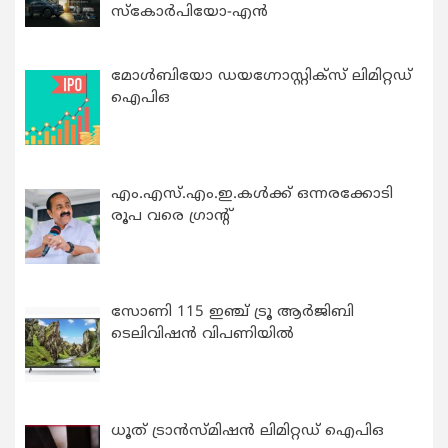
സ്കോർപിയോ-എൻ
മോൾബിയോ ഡയഗ്നോസ്റ്റിക്സ് ലിമിറ്റഡ്
ഐപിഒ
എം.എസ്.എം.ഇ.കൾക്ക് ഒന്നരക്കോടി
രൂപ വരെ ഗ്രാന്റ്
സോണി 115 ഇഞ്ച് ട്രൂ ആർജിബി
ടെലിവിഷൻ വിപണിയിൽ
ധൂത് ട്രാൻസ്മിഷൻ ലിമിറ്റഡ് ഐപിഒ