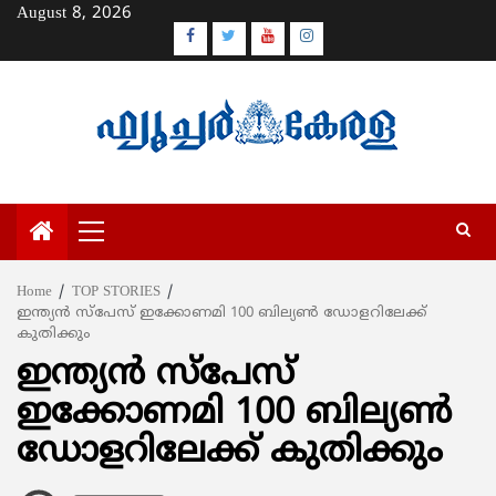
Skip
August 8, 2026
to
Facebook
Twitter
Youtube
Instagram
content
Primary
Menu
Home
TOP STORIES
ഇന്ത്യന്‍ സ്‌പേസ് ഇക്കോണമി 100 ബില്യണ്‍ ഡോളറിലേക്ക്
കുതിക്കും
ഇന്ത്യന്‍ സ്‌പേസ്
ഇക്കോണമി 100 ബില്യണ്‍
ഡോളറിലേക്ക് കുതിക്കും