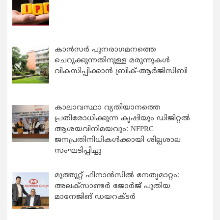
കാന്‍സര്‍ പുനരാഗമനത്തെ
ചെറുക്കുന്നതിനുള്ള മരുന്നുകള്‍
വികസിപ്പിക്കാന്‍ ബ്രിക്-ആര്‍ജിസിബി
കാലാവസ്ഥാ വ്യതിയാനത്തെ
പ്രതിരോധിക്കുന്ന കൃഷിയും ഡിജിറ്റൽ
ആശയവിനിമയവും: NFPRC
ജനപ്രതിനിധികൾക്കായി ശില്പശാല
സംഘടിപ്പിച്ചു
മുത്തൂറ്റ് ഫിനാൻസിൽ നേതൃമാറ്റം:
അലക്സാണ്ടർ ജോർജ് പുതിയ
മാനേജിങ് ഡയറക്ടർ