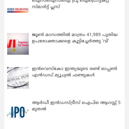
ഐസിഐസിഐ പ്രു ഐപ്രൊട്ടക്റ്റ്
സ്മാർട്ട് പ്ലസ്
ജൂൺ മാസത്തിൽ മാത്രം 41,989 പുതിയ
ഉപഭോക്താക്കളെ കൂട്ടിച്ചേർത്തു ‘വി’
ഇന്‍വെസ്കോ ഇന്ത്യയുടെ രണ്ട് ഓപ്പണ്‍
എന്‍ഡഡ് മ്യൂച്വല്‍ ഫണ്ടുകള്‍
ആർഡീ ഇൻഡസ്ട്രീസ് ഐപിഒ ആഗസ്റ്റ് 5
മുതൽ