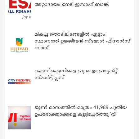
അറ്റാദായം നേടി ഇസാഫ് ബാങ്ക്
മികച്ച തൊഴിലിടങ്ങളിൽ എട്ടാം
സ്ഥാനത്ത് ഉജ്ജീവൻ സ്മോൾ ഫിനാൻസ്
ബാങ്ക്
ഐസിഐസിഐ പ്രു ഐപ്രൊട്ടക്റ്റ്
സ്മാർട്ട് പ്ലസ്
ജൂൺ മാസത്തിൽ മാത്രം 41,989 പുതിയ
ഉപഭോക്താക്കളെ കൂട്ടിച്ചേർത്തു ‘വി’