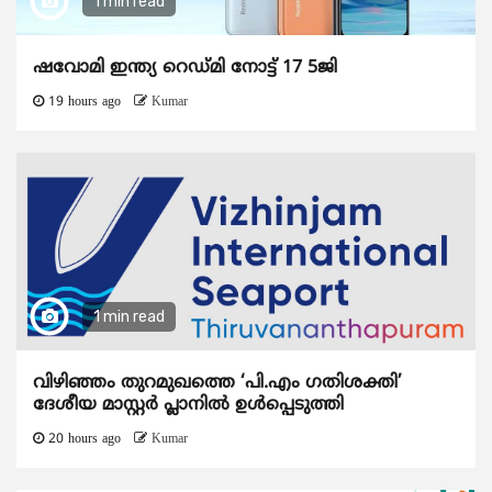
1 min read
ഷവോമി ഇന്ത്യ റെഡ്മി നോട്ട് 17 5ജി
19 hours ago
Kumar
1 min read
വിഴിഞ്ഞം തുറമുഖത്തെ ‘പി.എം ഗതിശക്തി’
ദേശീയ മാസ്റ്റർ പ്ലാനിൽ ഉൾപ്പെടുത്തി
20 hours ago
Kumar