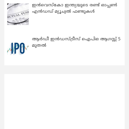
ഇന്‍വെസ്കോ ഇന്ത്യയുടെ രണ്ട് ഓപ്പണ്‍
എന്‍ഡഡ് മ്യൂച്വല്‍ ഫണ്ടുകള്‍
ആർഡീ ഇൻഡസ്ട്രീസ് ഐപിഒ ആഗസ്റ്റ് 5
മുതൽ