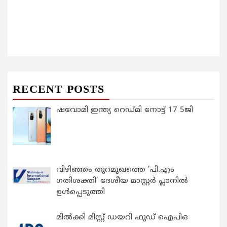
RECENT POSTS
ഷവോമി ഇന്ത്യ റെഡ്മി നോട്ട് 17 5ജി
വിഴിഞ്ഞം തുറമുഖത്തെ ‘പി.എം
ഗതിശക്തി’ ദേശീയ മാസ്റ്റർ പ്ലാനിൽ
ഉൾപ്പെടുത്തി
മിൽക്കി മിസ്റ്റ് ഡയറി ഫുഡ് ഐപിഒ