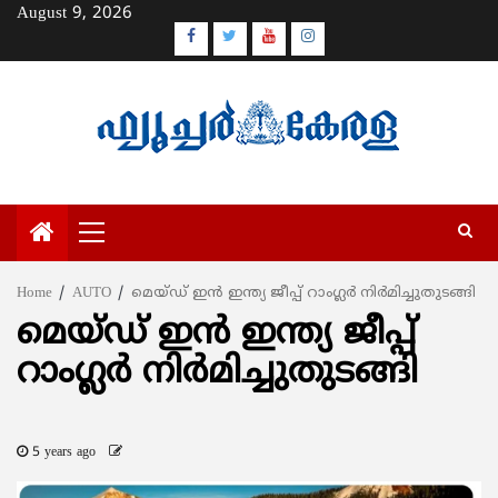
Skip
August 9, 2026
to
Facebook
Twitter
Youtube
Instagram
content
Primary
Menu
Home
AUTO
മെയ്ഡ് ഇന്‍ ഇന്ത്യ ജീപ്പ് റാംഗ്ലര്‍ നിര്‍മിച്ചുതുടങ്ങി
മെയ്ഡ് ഇന്‍ ഇന്ത്യ ജീപ്പ്
റാംഗ്ലര്‍ നിര്‍മിച്ചുതുടങ്ങി
5 years ago