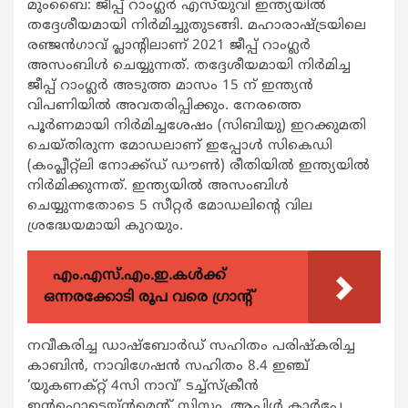
മുംബൈ: ജീപ്പ് റാംഗ്ലര്‍ എസ്‌യുവി ഇന്ത്യയില്‍
തദ്ദേശീയമായി നിര്‍മിച്ചുതുടങ്ങി. മഹാരാഷ്ട്രയിലെ
രഞ്ജന്‍ഗാവ് പ്ലാന്റിലാണ് 2021 ജീപ്പ് റാംഗ്ലര്‍
അസംബിള്‍ ചെയ്യുന്നത്. തദ്ദേശീയമായി നിര്‍മിച്ച
ജീപ്പ് റാംഗ്ലര്‍ അടുത്ത മാസം 15 ന് ഇന്ത്യന്‍
വിപണിയില്‍ അവതരിപ്പിക്കും. നേരത്തെ
പൂര്‍ണമായി നിര്‍മിച്ചശേഷം (സിബിയു) ഇറക്കുമതി
ചെയ്തിരുന്ന മോഡലാണ് ഇപ്പോള്‍ സികെഡി
(കംപ്ലീറ്റ്ലി നോക്ക്ഡ് ഡൗണ്‍) രീതിയില്‍ ഇന്ത്യയില്‍
നിര്‍മിക്കുന്നത്. ഇന്ത്യയില്‍ അസംബിള്‍
ചെയ്യുന്നതോടെ 5 സീറ്റര്‍ മോഡലിന്റെ വില
ശ്രദ്ധേയമായി കുറയും.
എം.എസ്.എം.ഇ.കൾക്ക്
ഒന്നരക്കോടി രൂപ വരെ ഗ്രാന്റ്
നവീകരിച്ച ഡാഷ്ബോര്‍ഡ് സഹിതം പരിഷ്‌കരിച്ച
കാബിന്‍, നാവിഗേഷന്‍ സഹിതം 8.4 ഇഞ്ച്
‘യുകണക്റ്റ് 4സി നാവ്’ ടച്ച്സ്‌ക്രീന്‍
ഇന്‍ഫൊടെയ്ന്‍മെന്റ് സിസ്റ്റം, ആപ്പിള്‍ കാര്‍പ്ലേ,