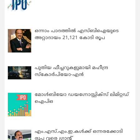
ഒന്നാം പാദത്തിൽ എസ്ബിഐയുടെ
അറ്റാദായം 21,121 കോടി രൂപ
പുതിയ ഫീച്ചറുകളുമായി മഹീന്ദ്ര
സ്കോർപിയോ-എൻ
മോൾബിയോ ഡയഗ്നോസ്റ്റിക്സ് ലിമിറ്റഡ്
ഐപിഒ
എം.എസ്.എം.ഇ.കൾക്ക് ഒന്നരക്കോടി
രൂപ വരെ ഗ്രാന്റ്