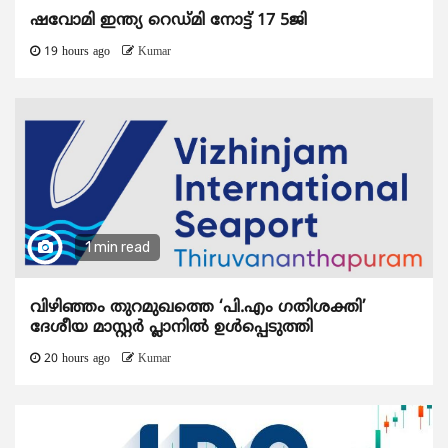
ഷവോമി ഇന്ത്യ റെഡ്മി നോട്ട് 17 5ജി
19 hours ago
Kumar
1 min read
വിഴിഞ്ഞം തുറമുഖത്തെ ‘പി.എം ഗതിശക്തി’
ദേശീയ മാസ്റ്റർ പ്ലാനിൽ ഉൾപ്പെടുത്തി
20 hours ago
Kumar