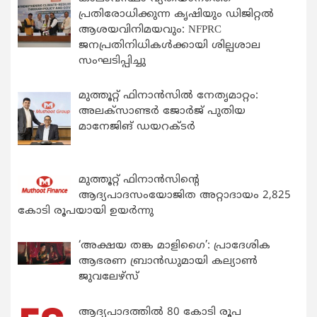
പ്രതിരോധിക്കുന്ന കൃഷിയും ഡിജിറ്റൽ
ആശയവിനിമയവും: NFPRC
ജനപ്രതിനിധികൾക്കായി ശില്പശാല
സംഘടിപ്പിച്ചു
മുത്തൂറ്റ് ഫിനാൻസിൽ നേതൃമാറ്റം:
അലക്സാണ്ടർ ജോർജ് പുതിയ
മാനേജിങ് ഡയറക്ടർ
മുത്തൂറ്റ് ഫിനാൻസിന്റെ
ആദ്യപാദസംയോജിത അറ്റാദായം 2,825
കോടി രൂപയായി ഉയർന്നു
‘അക്ഷയ തങ്ക മാളിഗൈ’: പ്രാദേശിക
ആഭരണ ബ്രാന്‍ഡുമായി കല്യാണ്‍
ജുവലേഴ്‌സ്
ആദ്യപാദത്തിൽ 80 കോടി രൂപ