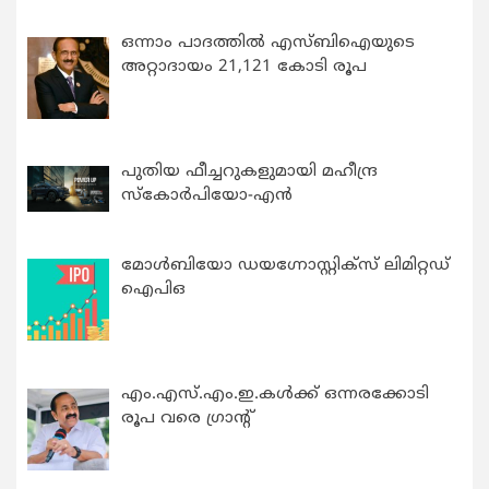
ഒന്നാം പാദത്തിൽ എസ്ബിഐയുടെ
അറ്റാദായം 21,121 കോടി രൂപ
പുതിയ ഫീച്ചറുകളുമായി മഹീന്ദ്ര
സ്കോർപിയോ-എൻ
മോൾബിയോ ഡയഗ്നോസ്റ്റിക്സ് ലിമിറ്റഡ്
ഐപിഒ
എം.എസ്.എം.ഇ.കൾക്ക് ഒന്നരക്കോടി
രൂപ വരെ ഗ്രാന്റ്