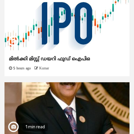
മിൽക്കി മിസ്റ്റ് ഡയറി ഫുഡ് ഐപിഒ
5 hours ago
Kumar
1 min read