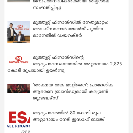
ജനപ്രതിനിധികൾക്കായി ശില്പശാല
സംഘടിപ്പിച്ചു
മുത്തൂറ്റ് ഫിനാൻസിൽ നേതൃമാറ്റം:
അലക്സാണ്ടർ ജോർജ് പുതിയ
മാനേജിങ് ഡയറക്ടർ
മുത്തൂറ്റ് ഫിനാൻസിന്റെ
ആദ്യപാദസംയോജിത അറ്റാദായം 2,825
കോടി രൂപയായി ഉയർന്നു
‘അക്ഷയ തങ്ക മാളിഗൈ’: പ്രാദേശിക
ആഭരണ ബ്രാന്‍ഡുമായി കല്യാണ്‍
ജുവലേഴ്‌സ്
ആദ്യപാദത്തിൽ 80 കോടി രൂപ
അറ്റാദായം നേടി ഇസാഫ് ബാങ്ക്