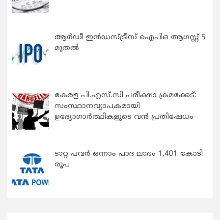
ആർഡീ ഇൻഡസ്ട്രീസ് ഐപിഒ ആഗസ്റ്റ് 5
മുതൽ
കേരള പി.എസ്.സി പരീക്ഷാ ക്രമക്കേട്:
സംസ്ഥാനവ്യാപകമായി
ഉദ്യോഗാര്‍ത്ഥികളുടെ വന്‍ പ്രതിഷേധം
ടാറ്റ പവർ ഒന്നാം പാദ ലാഭം 1,401 കോടി
രൂപ