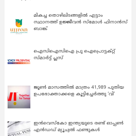
മികച്ച തൊഴിലിടങ്ങളിൽ എട്ടാം
സ്ഥാനത്ത് ഉജ്ജീവൻ സ്മോൾ ഫിനാൻസ്
ബാങ്ക്
ഐസിഐസിഐ പ്രു ഐപ്രൊട്ടക്റ്റ്
സ്മാർട്ട് പ്ലസ്
ജൂൺ മാസത്തിൽ മാത്രം 41,989 പുതിയ
ഉപഭോക്താക്കളെ കൂട്ടിച്ചേർത്തു ‘വി’
ഇന്‍വെസ്കോ ഇന്ത്യയുടെ രണ്ട് ഓപ്പണ്‍
എന്‍ഡഡ് മ്യൂച്വല്‍ ഫണ്ടുകള്‍