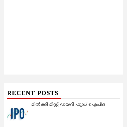
RECENT POSTS
മിൽക്കി മിസ്റ്റ് ഡയറി ഫുഡ് ഐപിഒ