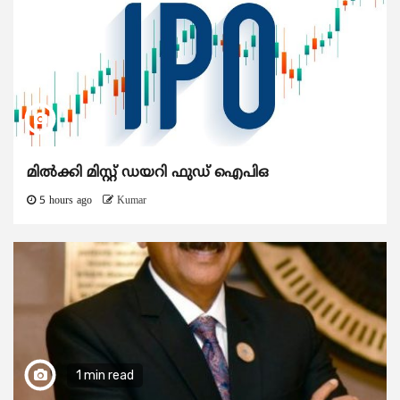
മിൽക്കി മിസ്റ്റ് ഡയറി ഫുഡ് ഐപിഒ
5 hours ago
Kumar
1 min read