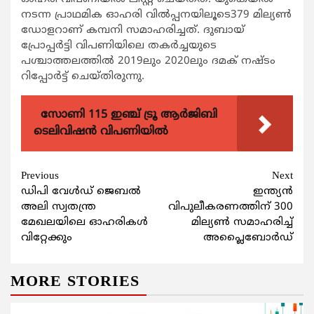
നടന്ന പ്രാഥമിക ഓഹരി വില്‍പ്പനയിലൂടെ379 മില്യണ്‍
ഡോളറാണ് കമ്പനി സമാഹരിച്ചത്. ദുബായ്
പ്രോപ്പര്‍ട്ടി വിപണിയിലെ തകര്‍ച്ചയുടെ
പശ്ചാത്തലത്തില്‍ 2019ലും 2020ലും ദമക് നഷ്ടം
റിപ്പോര്‍ട്ട് ചെയ്തിരുന്നു.
സോണി 115 ഇഞ്ച് ട്രൂ ആർജിബി
ടെലിവിഷൻ വിപണിയിൽ
Continue
Previous
Next
ഡിപി വേള്‍ഡ് ജെബല്‍
ഇന്ത്യന്‍
Reading
അലി സ്വതന്ത്ര
വിപുലീകരണത്തിന് 300
മേഖലയിലെ ഓഹരികള്‍
മില്യണ്‍ സമാഹരിച്ച്
വിറ്റേക്കും
അപ്ലൈബോര്‍ഡ്
MORE STORIES