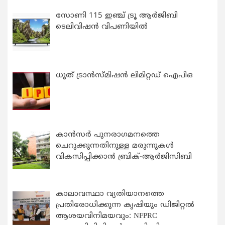
സോണി 115 ഇഞ്ച് ട്രൂ ആർജിബി
ടെലിവിഷൻ വിപണിയിൽ
ധൂത് ട്രാൻസ്മിഷൻ ലിമിറ്റഡ് ഐപിഒ
കാന്‍സര്‍ പുനരാഗമനത്തെ
ചെറുക്കുന്നതിനുള്ള മരുന്നുകള്‍
വികസിപ്പിക്കാന്‍ ബ്രിക്-ആര്‍ജിസിബി
കാലാവസ്ഥാ വ്യതിയാനത്തെ
പ്രതിരോധിക്കുന്ന കൃഷിയും ഡിജിറ്റൽ
ആശയവിനിമയവും: NFPRC